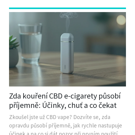
Zda kouření CBD e-cigarety působí
příjemně: Účinky, chuť a co čekat
Zkoušel jste už CBD vape? Dozvíte se, zda
opravdu působí příjemně, jak rychle nastupuje
účinek a na co si dát pozor při prvním použití.