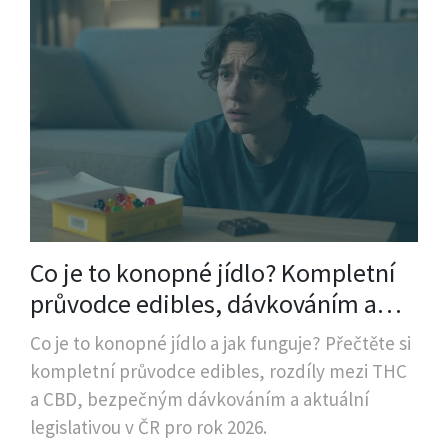
Co je to konopné jídlo? Kompletní
průvodce edibles, dávkováním a
bezpečností
Co je to konopné jídlo a jak funguje? Přečtěte si
kompletní průvodce edibles, rozdíly mezi THC
a CBD, bezpečným dávkováním a aktuální
legislativou v ČR pro rok 2026.