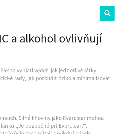
C a alkohol ovlivňují
ak se vyplatí vědět, jak jednotlivé látky
tické rady, jak posoudit riziko a minimalizovat
incích. Silné lihoviny jako Everclear mohou
článku „Je bezpečné pít Everclear?“.
že účinky se sčítají a někdy i násobí.