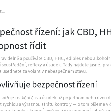
pečnost řízení: jak CBD, HH
opnost řídit
pravidelně a používáte CBD, HHC, edibles nebo alkohol? P
í soustředění, reflexy a úsudek. Tady najdete jasné, prak
že usednete za volant v nebezpečném stavu.
vlivňuje bezpečnost řízení
 snižuje reakční čas a úsudek už po jednom nebo dvou dr
t rychlou a výraznou ztrátu kontroly — o tom píšeme v 
ce alkoholu a konopí zvyšuje riziko mnohonásobně, proto