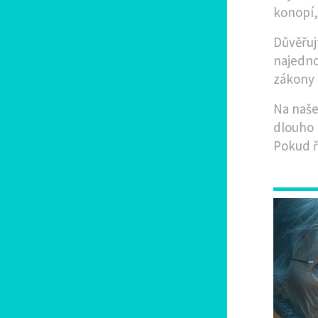
konopí,
Důvěřuj
najedno
zákony 
Na naše
dlouho 
Pokud ří