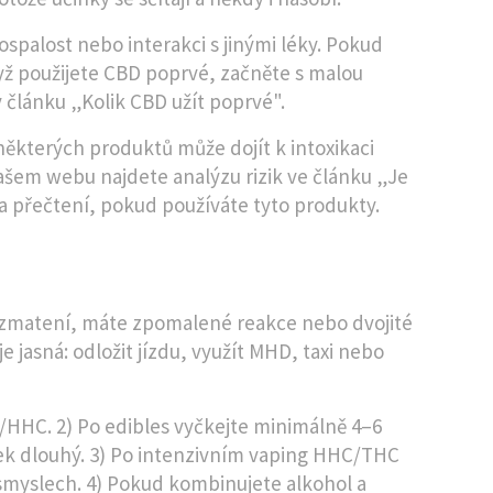
spalost nebo interakci s jinými léky. Pokud
dyž použijete CBD poprvé, začněte s malou
v článku „Kolik CBD užít poprvé".
ěkterých produktů může dojít k intoxikaci
šem webu najdete analýzu rizik ve článku „Je
a přečtení, pokud používáte tyto produkty.
í, zmatení, máte zpomalené reakce nebo dvojité
e jasná: odložit jízdu, využít MHD, taxi nebo
C/HHC. 2) Po edibles vyčkejte minimálně 4–6
inek dlouhý. 3) Po intenzivním vaping HHC/THC
smyslech. 4) Pokud kombinujete alkohol a