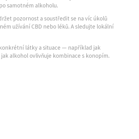
 po samotném alkoholu.
ržet pozornost a soustředit se na víc úkolů
ném užívání CBD nebo léků. A sledujte lokální
nkrétní látky a situace — například jak
 jak alkohol ovlivňuje kombinace s konopím.