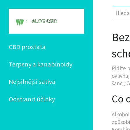
Bez
CBD prostata
sch
Terpeny a kanabinoidy
Řídíte 
ovlivňuj
Nejsilnější sativa
šanci, 
Co o
Odstranit účinky
Alkohol
způsobi
Kombina