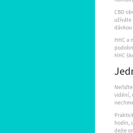
CBD obv
užíváte
dávkou 
HHC a n
podobné
HHC ško
Jed
Neřiďte
vidění,
nechme 
Praktic
hodin, 
dejte o