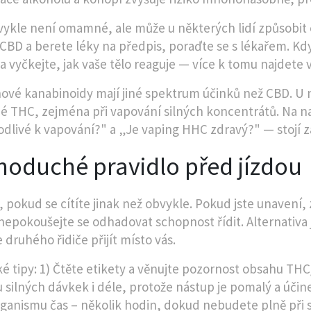
ykle není omamné, ale může u některých lidí způsobit o
 CBD a berete léky na předpis, poraďte se s lékařem. K
a vyčkejte, jak vaše tělo reaguje — více k tomu najdete 
ové kanabinoidy mají jiné spektrum účinků než CBD. U n
 THC, zejména při vapování silných koncentrátů. Na na
dlivé k vapování?" a „Je vaping HHC zdravý?" — stojí z
noduché pravidlo před jízdou
, pokud se cítíte jinak než obvykle. Pokud jste unaven
 nepokoušejte se odhadovat schopnost řídit. Alternativa j
druhého řidiče přijít místo vás.
ké tipy: 1) Čtěte etikety a věnujte pozornost obsahu TH
u silných dávkek i déle, protože nástup je pomalý a úč
rganismu čas – několik hodin, dokud nebudete plně při 