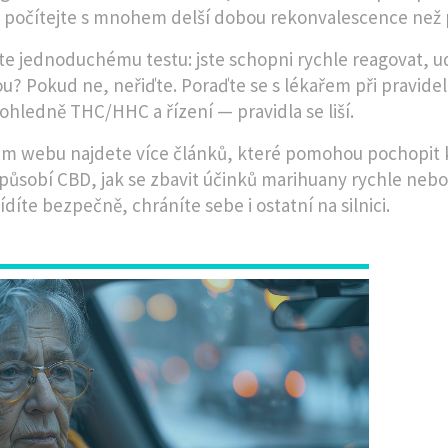
 počítejte s mnohem delší dobou rekonvalescence než
te jednoduchému testu: jste schopni rychle reagovat, ud
u? Pokud ne, neřiďte. Poraďte se s lékařem při pravidel
ohledně THC/HHC a řízení — pravidla se liší.
m webu najdete více článků, které pomohou pochopit ko
působí CBD, jak se zbavit účinků marihuany rychle nebo
díte bezpečně, chráníte sebe i ostatní na silnici.