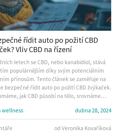
zpečné řídit auto po požití CBD
ček? Vliv CBD na řízení
dních letech se CBD, nebo kanabidiol, stává
 tím populárnějším díky svým potenciálním
ním přínosům. Tento článek se zaměřuje na
 je bezpečné řídit auto po požití CBD žvýkaček.
máme, jak CBD působí na tělo, srovnáme
ávní status v různých zemích a poskytneme
a wellness
dubna 28, 2024
ak zajistit maximální bezpečnost za volantem,
íváte CBD produkty.
ntáře
od Veronika Kovaříková