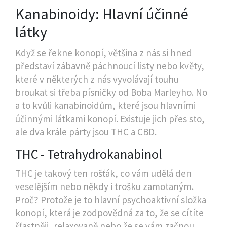
Kanabinoidy: Hlavní účinné
látky
Když se řekne konopí, většina z nás si hned
představí zábavně páchnoucí listy nebo květy,
které v některých z nás vyvolávají touhu
broukat si třeba písničky od Boba Marleyho. No
a to kvůli kanabinoidům, které jsou hlavními
účinnými látkami konopí. Existuje jich přes sto,
ale dva krále párty jsou THC a CBD.
THC - Tetrahydrokanabinol
THC je takový ten rošťák, co vám udělá den
veselějším nebo někdy i trošku zamotaným.
Proč? Protože je to hlavní psychoaktivní složka
konopí, která je zodpovědná za to, že se cítíte
šťastněji, relaxovaně nebo že se vám začnou