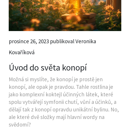
prosince 26, 2023 publikoval Veronika
Kovaříková
Úvod do světa konopí
Možná si myslíte, že konopí je prostě jen
konopí, ale opak je pravdou. Tahle rostlina je
jako komplexní koktejl účinných látek, které
spolu vytvářejí symfonii chutí, vůní a účinků, a
dělají tak z konopí opravdu unikátní bylinu. No,
ale které dvě složky mají hlavní wordy na
svědomí?