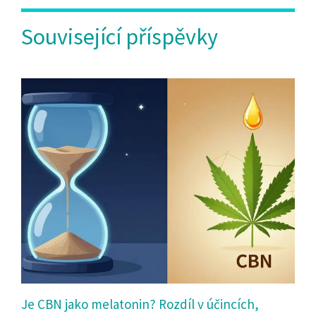
Související příspěvky
Je CBN jako melatonin? Rozdíl v účincích,