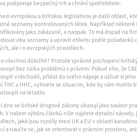
tiva podporuje bezpečný trh a chrání spotřebitele.
ezi evropskou a britskou legislativou je další oblast, kt
tné seznamy kontrolovaných látek. Například některé k
asifikovány jako zakázané, a naopak. To má dopad na fir
edovat oba seznamy a upravit etiketu podle požadavků d
ých, ale i o evropských pravidlech.
 to všechno důležité? Protože správné pochopení brits
onopí bez rizika problémů s právem. Pokud víte, že CBD 
oupit v obchodě, přidat do svého nápoje a užívat si jeho 
 THC a HHC, vyhnete se situacím, kde by vám mohlo bý
stoupit na letadlo.
i dne se britské drogové zákony ukazují jako soubor prav
rh. V našem výběru článků níže najdete detailní návody,
adlech, jaké jsou rozdíly mezi UK a EU v oblasti kanabino
í a naučte se, jak se orientovat v právním prostoru, aniž