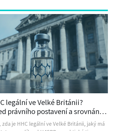
 legální ve Velké Británii?
ed právního postavení a srovnání s
D
, zda je HHC legální ve Velké Británii, jaký má