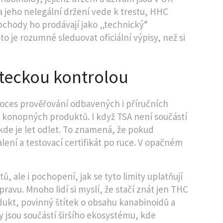
a jeho nelegální držení vede k trestu, HHC
obchody ho prodávají jako „technický“
 je rozumné sleduovat oficiální výpisy, než si
leteckou kontrolou
oces prověřování odbavených i příručních
olu konopných produktů
. I když TSA není součástí
 kde je let odlet. To znamená, že pokud
lení a testovací certifikát po ruce. V opačném
ů, ale i pochopení, jak se tyto limity uplatňují
avu. Mnoho lidí si myslí, že stačí znát jen THC
rodukt, povinný štítek o obsahu kanabinoidů a
 jsou součástí širšího ekosystému, kde