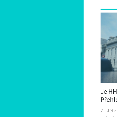
Je HHC
Přehl
H4CB
Zjistěte