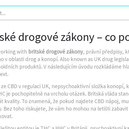
tské drogové zákony – co p
orking with
britské drogové zákony
,
právní předpisy, k
o v oblasti drog a konopí
. Also known as
UK drug legisla
oidních produktů. V následujícím úvodu rozkládáme hla
ext.
 ze
CBD v regulaci UK
,
nepsychoaktivní složka konopí, 
HC
je pochopitelně na vrcholu otázek. Britská vláda stan
kát kvality. To znamená, že pokud najdete CBD nápoj, m
y. Bez toho riskujete, že vám ho mohou na letišti zabavi
kovat.
ležitou entitou je
THC a HHC v Británii
,
psychoaktivní kan