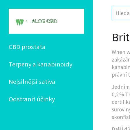
Bri
CBD prostata
When w
zakázán
Terpeny a kanabinoidy
kanabin
právní t
Nejsilnější sativa
Jedním
0,2 % T
Odstranit účinky
certifi
surovin
skonfis
Další dů