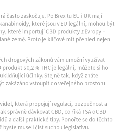
erá často zaskočuje. Po Brexitu EU i UK mají
anabinoidy, které jsou v EU legální, mohou být
my, které importují CBD produkty z Evropy –
ané země. Proto je klíčové mít přehled nejen
kých drogových zákonů vám umožní využívat
produkt s 0,2 % THC je legální, můžete si ho
uklidňující účinky. Stejně tak, když znáte
t zakázáno vstoupit do veřejného prostoru
idel, která propojují regulaci, bezpečnost a
 jak správně dávkovat CBD, co říká TSA o CBD
idů a další praktické tipy. Ponořte se do těchto
 byste museli číst suchou legislativu.