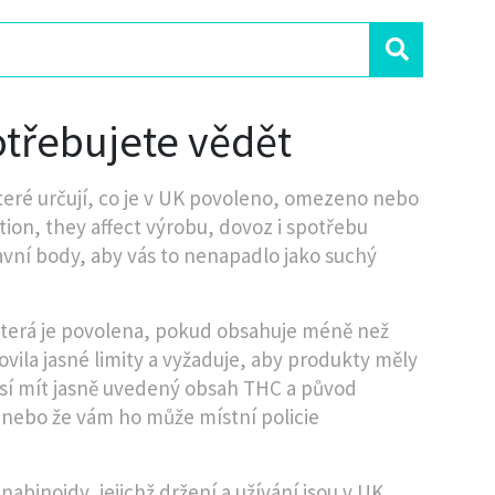
otřebujete vědět
teré určují, co je v UK povoleno, omezeno nebo
tion
, they affect výrobu, dovoz i spotřebu
vní body, aby vás to nenapadlo jako suchý
která je povolena, pokud obsahuje méně než
ovila jasné limity a vyžaduje, aby produkty měly
usí mít jasně uvedený obsah THC a původ
t nebo že vám ho může místní policie
abinoidy, jejichž držení a užívání jsou v UK