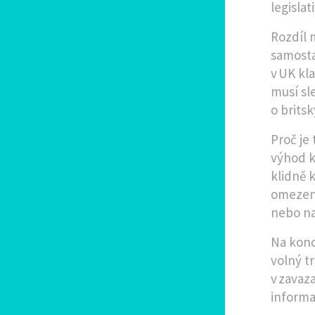
legisla
Rozdíl m
samosta
v UK kl
musí sl
o britsk
Proč je
výhod k
klidně k
omezení
nebo na
Na konc
volný t
v zavaz
informac