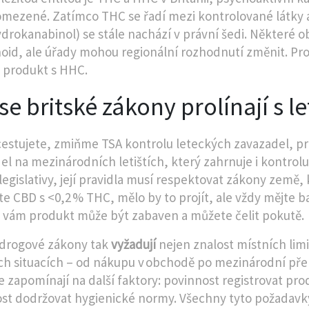
 omezené
. Zatímco THC se řadí mezi kontrolované látky 
drokanabinol) se stále nachází v právní šedi. Některé 
oid, ale úřady mohou regionální rozhodnutí změnit. Proto
 produkt s HHC.
se britské zákony prolínají s 
cestujete, zmiňme
TSA kontrolu leteckých zavazadel
,
pr
el na mezinárodních letištích, který zahrnuje i kontr
 legislativy, její pravidla musí respektovat zákony země,
te CBD s <0,2 % THC, mělo by to projít, ale vždy mějte ba
 vám produkt může být zabaven a můžete čelit pokutě.
 drogové zákony tak
vyžadují
nejen znalost místních limit
ch situacích – od nákupu v obchodě po mezinárodní přepr
ale zapomínají na další faktory: povinnost registrovat p
st dodržovat hygienické normy. Všechny tyto požadavky