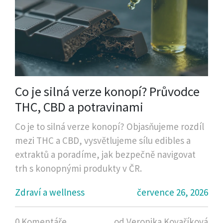
Co je silná verze konopí? Průvodce
THC, CBD a potravinami
Co je to silná verze konopí? Objasňujeme rozdíl
mezi THC a CBD, vysvětlujeme sílu edibles a
extraktů a poradíme, jak bezpečně navigovat
trh s konopnými produkty v ČR.
Zdraví a wellness
července 26, 2026
0 Komentáře
od Veronika Kovaříková