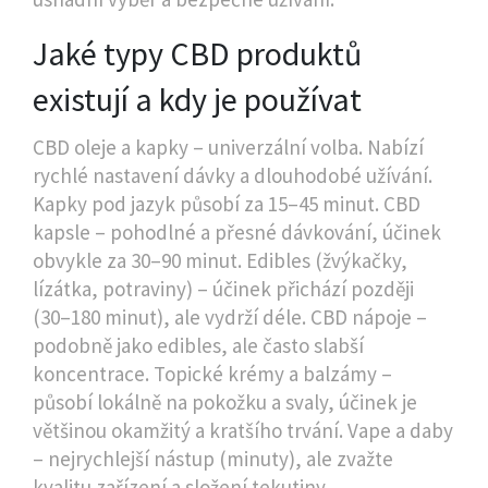
Jaké typy CBD produktů
existují a kdy je používat
CBD oleje a kapky – univerzální volba. Nabízí
rychlé nastavení dávky a dlouhodobé užívání.
Kapky pod jazyk působí za 15–45 minut. CBD
kapsle – pohodlné a přesné dávkování, účinek
obvykle za 30–90 minut. Edibles (žvýkačky,
lízátka, potraviny) – účinek přichází později
(30–180 minut), ale vydrží déle. CBD nápoje –
podobně jako edibles, ale často slabší
koncentrace. Topické krémy a balzámy –
působí lokálně na pokožku a svaly, účinek je
většinou okamžitý a kratšího trvání. Vape a daby
– nejrychlejší nástup (minuty), ale zvažte
kvalitu zařízení a složení tekutiny.