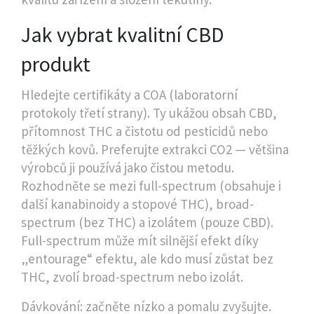
Jak vybrat kvalitní CBD
produkt
Hledejte certifikáty a COA (laboratorní
protokoly třetí strany). Ty ukážou obsah CBD,
přítomnost THC a čistotu od pesticidů nebo
těžkých kovů. Preferujte extrakci CO2 — většina
výrobců ji používá jako čistou metodu.
Rozhodněte se mezi full-spectrum (obsahuje i
další kanabinoidy a stopové THC), broad-
spectrum (bez THC) a izolátem (pouze CBD).
Full-spectrum může mít silnější efekt díky
„entourage“ efektu, ale kdo musí zůstat bez
THC, zvolí broad-spectrum nebo izolát.
Dávkování: začněte nízko a pomalu zvyšujte.