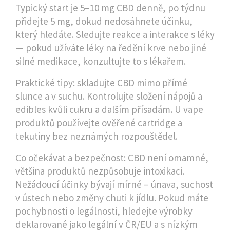
Typický start je 5–10 mg CBD denně, po týdnu
přidejte 5 mg, dokud nedosáhnete účinku,
který hledáte. Sledujte reakce a interakce s léky
— pokud užíváte léky na ředění krve nebo jiné
silné medikace, konzultujte to s lékařem.
Praktické tipy: skladujte CBD mimo přímé
slunce a v suchu. Kontrolujte složení nápojů a
edibles kvůli cukru a dalším přísadám. U vape
produktů používejte ověřené cartridge a
tekutiny bez neznámých rozpouštědel.
Co očekávat a bezpečnost: CBD není omamné,
většina produktů nezpůsobuje intoxikaci.
Nežádoucí účinky bývají mírné – únava, suchost
v ústech nebo změny chuti k jídlu. Pokud máte
pochybnosti o legálnosti, hledejte výrobky
deklarované jako legální v ČR/EU a s nízkým