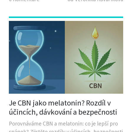
Je CBN jako melatonin? Rozdíl v
účincích, dávkování a bezpečnosti
Porovnáváme CBN a melatonin: co je lepší pro
spánek? Zjistěte rozdíly v účincích, bezpečnosti