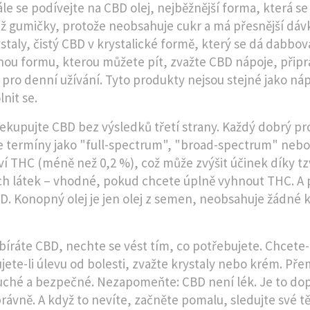
ále se podívejte na
CBD olej
,
nejběžnější forma, která se
ež gumičky, protože neobsahuje cukr a má přesnější dáv
staly
,
čistý CBD v krystalické formě, který se dá dabbo
ou formu, kterou můžete pít, zvažte
CBD nápoje
,
přip
pro denní užívání
.
Tyto produkty nejsou stejné jako náp
lnit se.
ekupujte CBD bez výsledků třetí strany. Každý dobrý pr
e termíny jako "full-spectrum", "broad-spectrum" nebo 
í THC (méně než 0,2 %), což může zvýšit účinek díky tzv
ch látek – vhodné, pokud chcete úplně vyhnout THC. A p
D. Konopný olej je jen olej z semen, neobsahuje žádné ka
bíráte CBD, nechte se vést tím, co potřebujete. Chcete-li
jete-li úlevu od bolesti, zvažte krystaly nebo krém. Pře
ché a bezpečné. Nezapomeňte: CBD není lék. Je to dop
ávně. A když to nevíte, začněte pomalu, sledujte své tělo