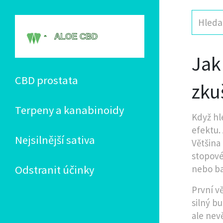
Jak
CBD prostata
zku
Terpeny a kanabinoidy
Když h
efektu
.
Nejsilnější sativa
Většina
stopové
Odstranit účinky
nebo bal
První v
silný b
ale nev