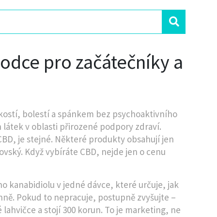
vodce pro začátečníky a
zkostí, bolestí a spánkem bez psychoaktivního
ch látek v oblasti přirozené podpory zdraví.
CBD, je stejné. Některé produkty obsahují jen
brovský. Když vybíráte CBD, nejde jen o cenu
o kanabidiolu v jedné dávce, které určuje, jak
enně. Pokud to nepracuje, postupně zvyšujte –
lahvičce a stojí 300 korun. To je marketing, ne