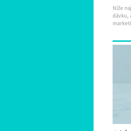
Níže na
dávku, 
market