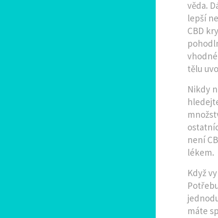
věda. D
lepší n
CBD kry
pohodln
vhodné 
tělu uvo
Nikdy n
hledejt
množstv
ostatní
není CB
lékem.
Když vy
Potřebu
jednodu
máte spr