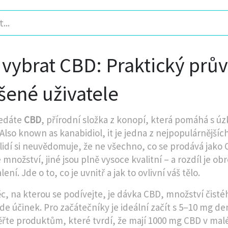
 vybrat CBD: Praktický prů
šené uživatele
ledáte
CBD
,
přírodní složka z konopí, která pomáhá s ú
 Also known as
kanabidiol
, it je jedna z nejpopulárnější
 lidí si neuvědomuje, že ne všechno, co se prodává jako 
 množství, jiné jsou plně vysoce kvalitní – a rozdíl je o
ení. Jde o to, co je uvnitř a jak to ovlivní váš tělo.
ěc, na kterou se podívejte, je
dávka CBD
,
množství čistéh
ude účinek
.
Pro začátečníky je ideální začít s 5–10 mg d
ěřte produktům, které tvrdí, že mají 1000 mg CBD v malé 