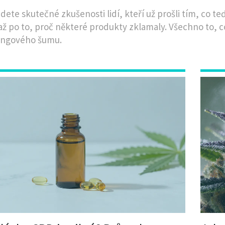
jdete skutečné zkušenosti lidí, kteří už prošli tím, co t
až po to, proč některé produkty zklamaly. Všechno to, c
ingového šumu.