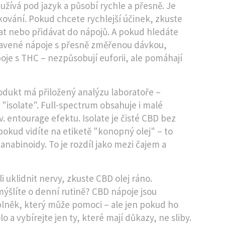
 užívá pod jazyk a působí rychle a přesně
.
Je
kování. Pokud chcete rychlejší účinek, zkuste
vat nebo přidávat do nápojů
.
A pokud hledáte
ravené nápoje s přesně změřenou dávkou,
oje s THC – nezpůsobují euforii, ale pomáhají
odukt má přiložený analýzu laboratoře –
"isolate". Full-spectrum obsahuje i malé
. entourage efektu. Isolate je čisté CBD bez
okud vidíte na etiketě "konopný olej" – to
nabinoidy. To je rozdíl jako mezi čajem a
 uklidnit nervy, zkuste CBD olej ráno.
mýšlíte o denní rutině? CBD nápoje jsou
lněk, který může pomoci – ale jen pokud ho
 a vybírejte jen ty, které mají důkazy, ne sliby.