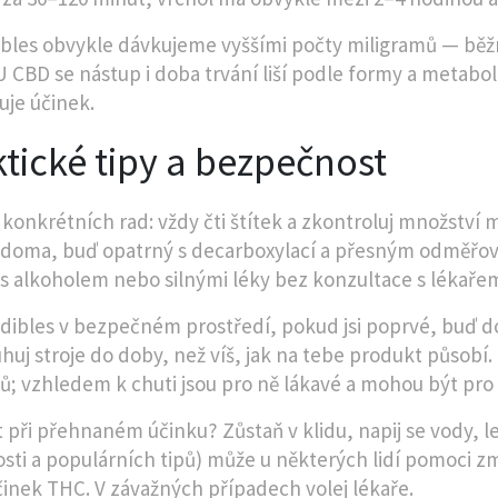
bles obvykle dávkujeme vyššími počty miligramů — běžný
 U CBD se nástup i doba trvání liší podle formy a metabo
uje účinek.
tické tipy a bezpečnost
 konkrétních rad: vždy čti štítek a zkontroluj množství 
 doma, buď opatrný s decarboxylací a přesným odměř
 s alkoholem nebo silnými léky bez konzultace s lékaře
edibles v bezpečném prostředí, pokud jsi poprvé, buď
huj stroje do doby, než víš, jak na tebe produkt působ
ů; vzhledem k chuti jsou pro ně lákavé a mohou být pr
t při přehnaném účinku? Zůstaň v klidu, napij se vody, le
sti a populárních tipů) může u některých lidí pomoci z
účinek THC. V závažných případech volej lékaře.