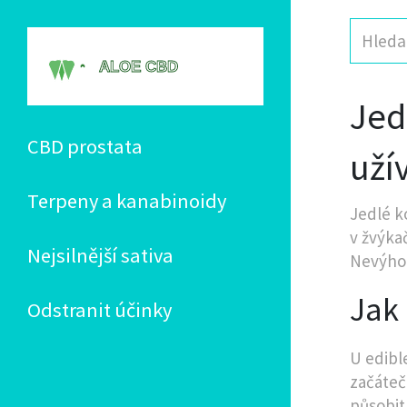
Jed
CBD prostata
uží
Terpeny a kanabinoidy
Jedlé k
v žvýka
Nejsilnější sativa
Nevýhod
Jak
Odstranit účinky
U edibl
začáteč
působit