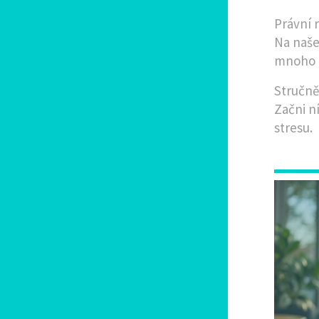
Právní 
Na naše
mnoho C
Stručně
Začni n
stresu.