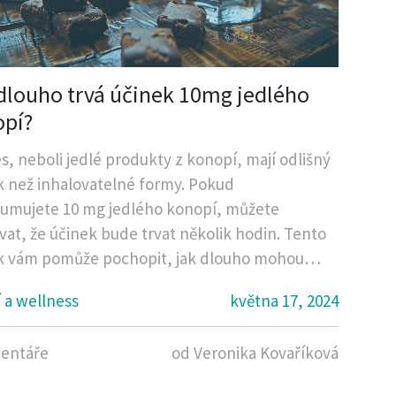
dlouho trvá účinek 10mg jedlého
opí?
s, neboli jedlé produkty z konopí, mají odlišný
k než inhalovatelné formy. Pokud
umujete 10 mg jedlého konopí, můžete
vat, že účinek bude trvat několik hodin. Tento
k vám pomůže pochopit, jak dlouho mohou
 jedlého konopí přetrvávat, co ovlivňuje jejich
 a wellness
května 17, 2024
itu a jak se na ně připravit.
entáře
od Veronika Kovaříková