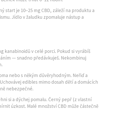
 start je 10–25 mg CBD, záleží na produktu a
lismu. Jídlo v žaludku zpomaluje nástup a
mg kanabinoidů v celé porci. Pokud si vyrábíš
ováním — snadno předávkuješ. Nekombinuj
m.
 doma nebo s někým důvěryhodným. Neřiď a
í. Uchovávej edibles mimo dosah dětí a domácích
o ně nebezpečné.
hni si a dýchej pomalu. Černý pepř (z vlastní
mírnit úzkost. Malé množství CBD může částečně