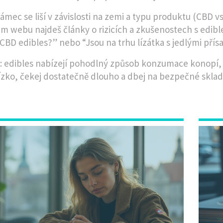
rámec se liší v závislosti na zemi a typu produktu (CBD v
m webu najdeš články o rizicích a zkušenostech s edibles
BD edibles?” nebo “Jsou na trhu lízátka s jedlými přís
: edibles nabízejí pohodlný způsob konzumace konopí, al
ízko, čekej dostatečně dlouho a dbej na bezpečné sklad