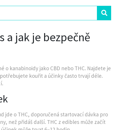
s a jak je bezpečně
né o kanabinoidy jako CBD nebo THC. Najdete je
třebujete kouřit a účinky často trvají déle.
í.
ek
kud jde o THC, doporučená startovací dávka pro
y, než přidáš další. THC z edibles může začít
 účinek může trvat 6–12 hodin.