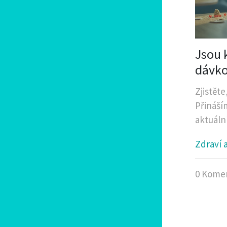
Jsou 
dávko
Zjistět
Přináší
aktuální
Zdraví 
0 Kome