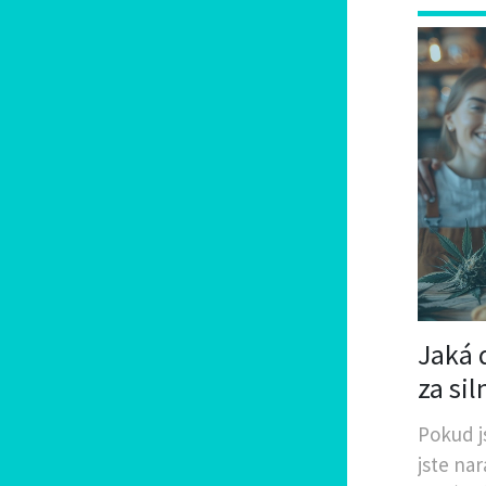
Jaká 
za si
Pokud j
jste nar