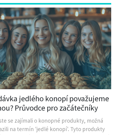
dávka jedlého konopí považujeme
lnou? Průvodce pro začátečníky
ste se zajímali o konopné produkty, možná
azili na termín 'jedlé konopí'. Tyto produkty