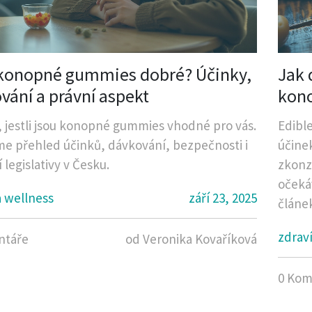
konopné gummies dobré? Účinky,
Jak 
vání a právní aspekt
kon
e, jestli jsou konopné gummies vhodné pro vás.
Edible
me přehled účinků, dávkování, bezpečnosti i
účine
 legislativy v Česku.
zkonz
očeká
a wellness
září 23, 2025
článe
účinky
zdraví
ntáře
od Veronika Kovaříková
intenz
0 Kom