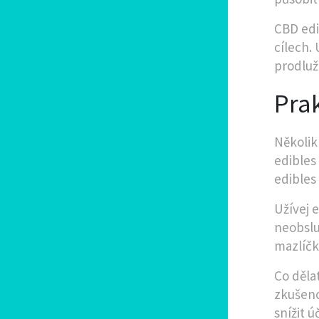
CBD edi
cílech.
prodluž
Prak
Několik
edibles
edibles
Užívej 
neobslu
mazlíčk
Co děla
zkušeno
snížit 