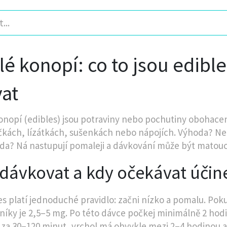
lé konopí: co to jsou edible
vat
onopí (edibles) jsou potraviny nebo pochutiny obohace
čkách, lízátkách, sušenkách nebo nápojích. Výhoda? Nepo
a? Ná nastupují pomaleji a dávkování může být matouc
 dávkovat a kdy očekávat účin
es platí jednoduché pravidlo: začni nízko a pomalu. Po
níky je 2,5–5 mg. Po této dávce počkej minimálně 2 hodin
 za 30–120 minut, vrchol má obvykle mezi 2–4 hodinou a