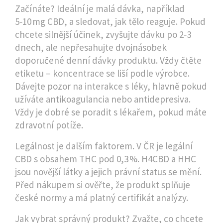
Začínáte? Ideální je malá dávka, například
5‑10 mg CBD, a sledovat, jak tělo reaguje. Pokud
chcete silnější účinek, zvyšujte dávku po 2‑3
dnech, ale nepřesahujte dvojnásobek
doporučené denní dávky produktu. Vždy čtěte
etiketu – koncentrace se liší podle výrobce.
Dávejte pozor na interakce s léky, hlavně pokud
užíváte antikoagulancia nebo antidepresiva.
Vždy je dobré se poradit s lékařem, pokud máte
zdravotní potíže.
Legálnost je dalším faktorem. V ČR je legální
CBD s obsahem THC pod 0,3 %. H4CBD a HHC
jsou novější látky a jejich právní status se mění.
Před nákupem si ověřte, že produkt splňuje
české normy a má platný certifikát analýzy.
Jak vybrat správný produkt? Zvažte, co chcete