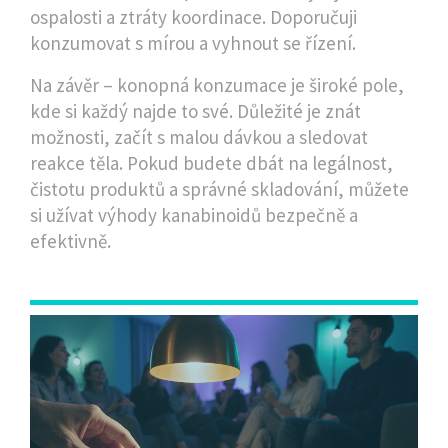
ospalosti a ztráty koordinace. Doporučuji
konzumovat s mírou a vyhnout se řízení.
Na závěr – konopná konzumace je široké pole,
kde si každý najde to své. Důležité je znát
možnosti, začít s malou dávkou a sledovat
reakce těla. Pokud budete dbát na legálnost,
čistotu produktů a správné skladování, můžete
si užívat výhody kanabinoidů bezpečně a
efektivně.