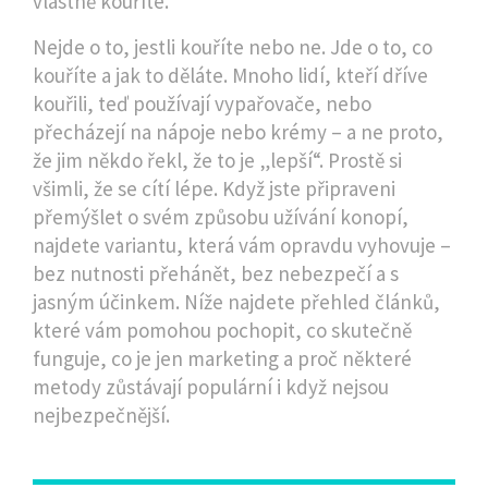
vlastně kouříte.
Nejde o to, jestli kouříte nebo ne. Jde o to, co
kouříte a jak to děláte. Mnoho lidí, kteří dříve
kouřili, teď používají vypařovače, nebo
přecházejí na nápoje nebo krémy – a ne proto,
že jim někdo řekl, že to je „lepší“. Prostě si
všimli, že se cítí lépe. Když jste připraveni
přemýšlet o svém způsobu užívání konopí,
najdete variantu, která vám opravdu vyhovuje –
bez nutnosti přehánět, bez nebezpečí a s
jasným účinkem. Níže najdete přehled článků,
které vám pomohou pochopit, co skutečně
funguje, co je jen marketing a proč některé
metody zůstávají populární i když nejsou
nejbezpečnější.