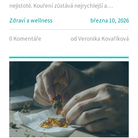
nejistotě. Kouření zůstává nejrychlejší a
nejpřesnější metodou.
Zdraví a wellness
března 10, 2026
0 Komentáře
od Veronika Kovaříková