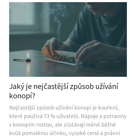
Jaký je nejčastější způsob užívání
konopí?
Nejčastější způsob užívání konopí je kouření,
které používá 73 % uživatelů. Nápoje a potraviny
s konopím rostou, ale zůstávají méně běžné
kvůli pomalému účinku, vysoké ceně a právní