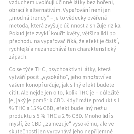
vzduchem uvolňují účinné látky bez hoření
,
obrací k alternativám. Vypařování není jen
„modná trendy“ – je to vědecky ověřená
metoda, která zvyšuje účinnost a snižuje rizika.
Pokud jste zvyklí kouřit květy, většina lidí po
přechodu na vypařovač říká, že efekt je čistší,
rychlejší a nezanechává ten charakteristický
zápach.
Co se týče
THC
,
psychoaktivní látky, která
vytváří pocit „vysokého“
, jeho množství ve
vašem konopí určuje, jak silný efekt budete
cítit. Ale nejde jen o to, kolik THC je – důležité
je, jaký je poměr k CBD. Když máte produkt s 1
% THC a 15 % CBD, efekt bude jiný než u
produktu s 5 % THC a 2 % CBD. Mnoho lidí si
myslí, že CBD „zamezuje“ vysokému, ale ve
skutečnosti jen vyrovnává jeho nepříjemné