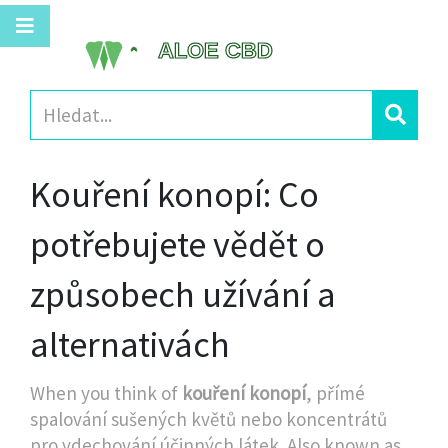
Kouření konopí: Co
potřebujete vědět o
způsobech užívání a
alternativách
When you think of
kouření konopí
,
přímé
spalování sušených květů nebo koncentrátů
pro vdechování účinných látek
. Also known as