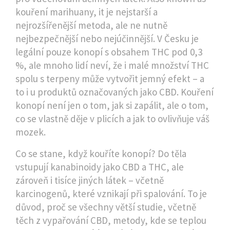
kouření marihuany
, it
je nejstarší a
nejrozšířenější metoda, ale ne nutně
nejbezpečnější nebo nejúčinnější
.
V Česku je
legální pouze konopí s obsahem THC pod 0,3
%, ale mnoho lidí neví, že i malé množství THC
spolu s terpeny může vytvořit jemný efekt – a
to i u produktů označovaných jako CBD. Kouření
konopí není jen o tom, jak si zapálit, ale o tom,
co se vlastně děje v plicích a jak to ovlivňuje váš
mozek.
Co se stane, když kouříte konopí? Do těla
vstupují kanabinoidy jako CBD a THC, ale
zároveň i tisíce jiných látek – včetně
karcinogenů, které vznikají při spalování. To je
důvod, proč se všechny větší studie, včetně
těch z
vypařování CBD
,
metody, kde se teplou