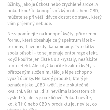
účinky, jako je úzkost nebo zrychlené srdce. A
pokud kouříte konopí s nízkým obsahem CBD,
můžete se při větší dávce dostat do stavu, který
vám příjemný nebude.
Nezapomínejte na
konopní květy
,
přirozenou
formu, která obsahuje celý spektrum látek –
terpeny, flavonoidy, kanabinoidy
. Tyto látky
spolu působí – to se jmenuje entourage efekt.
Když kouříte jen čisté CBD krystaly, nezískáte
tento efekt. Ale když kouříte kvalitní květy s
přirozeným složením, tělo je lépe schopno
využít účinky. Ne každý produkt, který je
označen jako „CBD květ“, je ale skutečně
kvalitní. Většina lidí si nevšíma laboratorních
výsledků, ale ty jsou klíčové. Pokud nevíte,
kolik THC nebo CBD v produktu je, nevíte, co