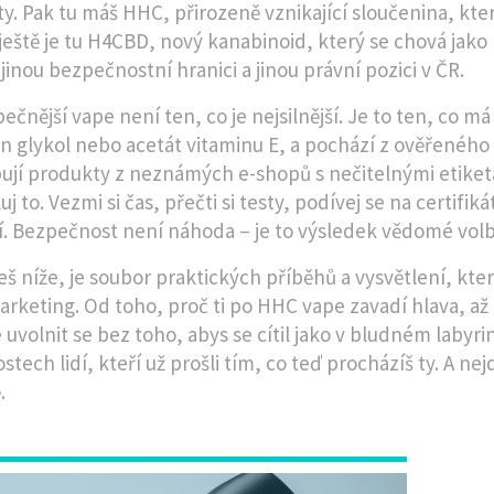
ty. Pak tu máš
HHC
,
přirozeně vznikající sloučenina, kte
 ještě je tu
H4CBD
,
nový kanabinoid, který se chová jako
jinou bezpečnostní hranici a jinou právní pozici v ČR.
ečnější vape není ten, co je nejsilnější. Je to ten, co
n glykol nebo acetát vitaminu E, a pochází z ověřeného 
pují produkty z neznámých e-shopů s nečitelnými etiketa
j to. Vezmi si čas, přečti si testy, podívej se na certifik
jí. Bezpečnost není náhoda – je to výsledek vědomé volb
eš níže, je soubor praktických příběhů a vysvětlení, kter
marketing. Od toho, proč ti po HHC vape zavadí hlava, až 
uvolnit se bez toho, abys se cítil jako v bludném labyri
tech lidí, kteří už prošli tím, co teď procházíš ty. A nejd
.