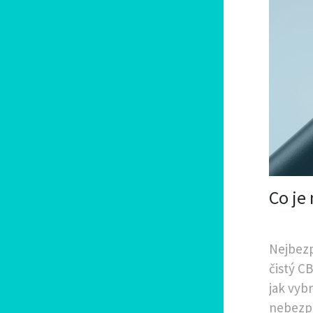
Co je
Nejbezp
čistý CB
jak vyb
nebezp