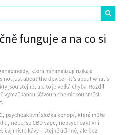
ně funguje a na co si
kanabinoidy, která minimalizují rizika a
t is not just about the device—it’s about what’s
y jsou stejné, ale to je velká chyba. Rozdíl
tvě vymačkanou šťávou a chemickou směsí.
t.
C
,
psychoaktivní složka konopí, která může
klid, neboj se
CBD vape
,
nepsychoaktivní
eš čaj místo kávy – stejně účinné, ale bez