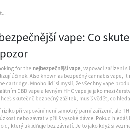
bezpečnější vape: Co skuteč
 pozor
oking for the
nejbezpečnější vape
,
vapovací zařízení s 
izují účinek
. Also known as
bezpečný cannabis vape
, i
he cartridge.
Mnoho lidí si myslí, že všechny vape produkt
alitním CBD vape a levným HHC vape je jako mezi čers
hceš skutečně bezpečný zážitek, musíš vědět, co hleda
í riziko při vapování není samotný parní zařízení, ale
TH
 úzkost nebo závrat
v příliš vysoké dávce. Pokud hledáš 
oid, který uklidňuje bez závratí
. Je to jako když si vezm