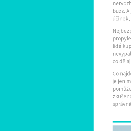
nervozi
buzz
. A
účinek, 
Nejbezp
propyle
lidé ku
nevypalu
co děla
Co najd
je jen 
pomůže 
zkušenos
správně