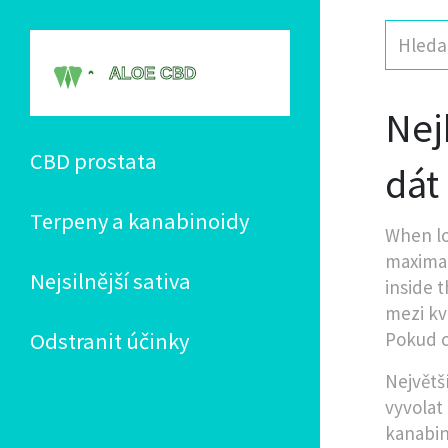
Nej
CBD prostata
dát
Terpeny a kanabinoidy
When lo
maximal
Nejsilnější sativa
inside t
mezi kv
Odstranit účinky
Pokud c
Největš
vyvolat
kanabin