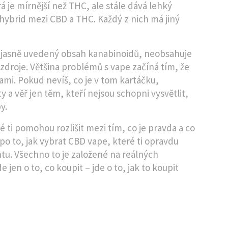
rá je mírnější než THC, ale stále dává lehký
 hybrid mezi CBD a THC
. Každý z nich má jiný
 má jasně uvedený obsah kanabinoidů, neobsahuje
zdroje. Většina problémů s vape začíná tím, že
mi. Pokud nevíš, co je v tom kartáčku,
áty a věř jen těm, kteří nejsou schopni vysvětlit,
y.
é ti pomohou rozlišit mezi tím, co je pravda a co
po to, jak vybrat CBD vape, které ti opravdu
ntu. Všechno to je založené na reálných
e jen o to, co koupit – jde o to, jak to koupit