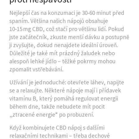
Nejlepší čas na konzumaci je 30‑60 minut před
spaním. Většina našich nápojů obsahuje
10‑15 mg CBD, což stačí pro většinu lidí. Pokud
jste začátečník, zkuste menší dávku a postupně
ji zvyšujte, dokud nenajdete ideální úroveň.
Důležité je také mít prázdný žaludek nebo
alespoň lehké jídlo – těžké pokrmy mohou
zpomalit vstřebávání.
Užívání je jednoduché: otevřete láhev, napijte
se a relaxujte. Některé nápoje mají i přídavek
vitamínu B, který pomáhá regulovat energii
během dne, takže nebudete mít pocit
„ztracené energie“ po probuzení.
Když kombinujete CBD nápoj s dalšími
relaxačními technikami – třeba dechové