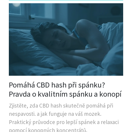
Pomáhá CBD hash při spánku?
Pravda o kvalitním spánku a konopí
Zjistěte, zda CBD hash skutečně pomáhá při
nespavosti. a jak funguje na váš mozek.
Praktický průvodce pro lepší spánek a relaxaci
pomocí konopných koncentrátů.