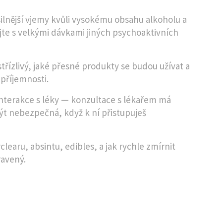
 silnější vjemy kvůli vysokému obsahu alkoholu a
jte s velkými dávkami jiných psychoaktivních
třízlivý, jaké přesné produkty se budou užívat a
epříjemnosti.
 interakce s léky — konzultace s lékařem má
ýt nebezpečná, když k ní přistupuješ
earu, absintu, edibles, a jak rychle zmírnit
ravený.