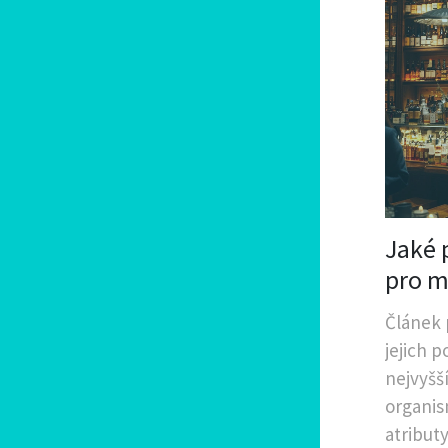
Jaké 
pro m
Článek 
jejich p
nejvyšší
organis
atribut