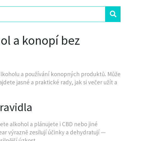
ol a konopí bez
 alkoholu a používání konopných produktů. Může
jdete jasné a praktické rady, jak si večer užít a
ravidla
jete alkohol a plánujete i CBD nebo jiné
ear výrazně zesilují účinky a dehydratují —
ilnější úzkost.