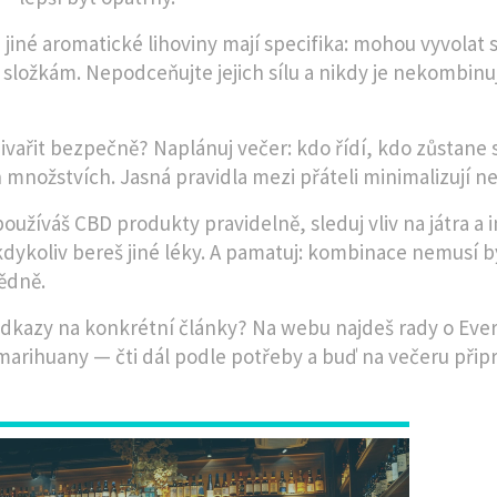
a jiné aromatické lihoviny mají specifika: mohou vyvolat
 složkám. Nepodceňujte jejich sílu a nikdy je nekombinu
ivařit bezpečně? Naplánuj večer: kdo řídí, kdo zůstane s
h množstvích. Jasná pravidla mezi přáteli minimalizují n
oužíváš CBD produkty pravidelně, sleduj vliv na játra a
kdykoliv bereš jiné léky. A pamatuj: kombinace nemusí b
ědně.
dkazy na konkrétní články? Na webu najdeš rady o Evercl
marihuany — čti dál podle potřeby a buď na večeru přip