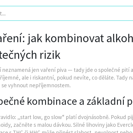
aření: jak kombinovat alkoh
tečných rizik
í neznamená jen vaření piva — tady jde o společné pití
říjemné, ale i riskantní, pokud nevíte, co děláte. Tady na
 se vyhnout nepříjemnostem.
pečné kombinace a základní p
ravidlo: „start low, go slow“ platí dvojnásobně. Pokud pi
oidy, začněte s malou dávkou. Silné lihoviny jako Evercl
ce s THC či HHC může přinést slabost, nevolnost nebo s