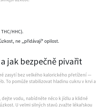
ky THC/HHC).
zkost, ne „přidávají“ opilost.
t a jak bezpečně pivařit
eré zasytí bez velkého kalorického přetížení —
. To pomůže stabilizovat hladinu cukru v krvi a
 dejte vodu, nabídněte něco k jídlu a klidné
úzkost. U velmi silných stavů zvažte lékařskou