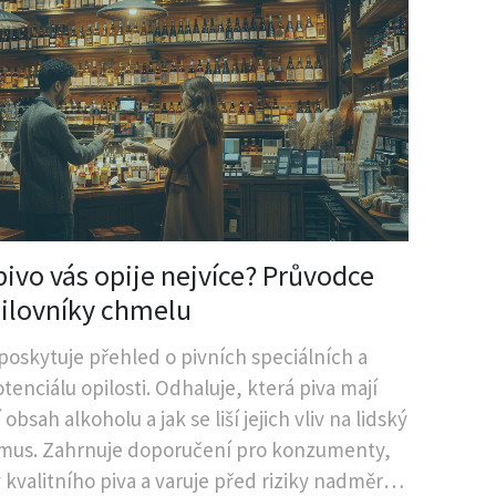
pivo vás opije nejvíce? Průvodce
ilovníky chmelu
poskytuje přehled o pivních speciálních a
otenciálu opilosti. Odhaluje, která piva mají
 obsah alkoholu a jak se liší jejich vliv na lidský
mus. Zahrnuje doporučení pro konzumenty,
y kvalitního piva a varuje před riziky nadměrné