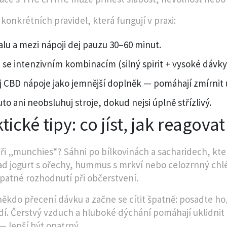
 konkrétních pravidel, která fungují v praxi:
alu a mezi nápoji dej pauzu 30–60 minut.
 se intenzivním kombinacím (silný spirit + vysoké dáv
j CBD nápoje jako jemnější doplněk — pomáhají zmírnit ú
to ani neobsluhuj stroje, dokud nejsi úplně střízlivý.
tické tipy: co jíst, jak reagova
 při „munchies“? Sáhni po bílkovinách a sacharidech, kt
ad jogurt s ořechy, hummus s mrkví nebo celozrnný chléb
patné rozhodnutí při občerstvení.
ěkdo přecení dávku a začne se cítit špatně: posaďte ho,
dí. Čerstvý vzduch a hluboké dýchání pomáhají uklidnit 
 lepší být opatrný.