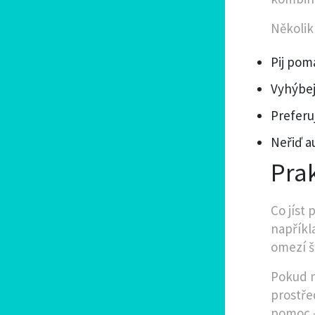
Několik
Pij pom
Vyhýbej
Preferu
Neřiď au
Prak
Co jíst
napříkl
omezí š
Pokud n
prostře
pomoc —