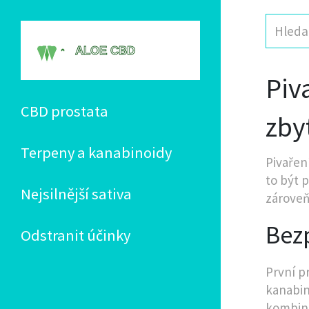
Piv
CBD prostata
zby
Terpeny a kanabinoidy
Pivařen
to být p
Nejsilnější sativa
zároveň
Bez
Odstranit účinky
První p
kanabin
kombina