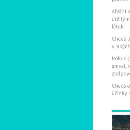
Absint 
určitým
látek.
Chceš p
v jakýc
Pokud p
smysl, 
zodpov
Chceš o
účinky 