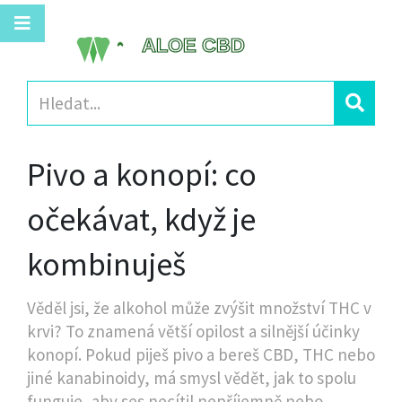
Pivo a konopí: co
očekávat, když je
kombinuješ
Věděl jsi, že alkohol může zvýšit množství THC v
krvi? To znamená větší opilost a silnější účinky
konopí. Pokud piješ pivo a bereš CBD, THC nebo
jiné kanabinoidy, má smysl vědět, jak to spolu
funguje, aby ses necítil nepříjemně nebo