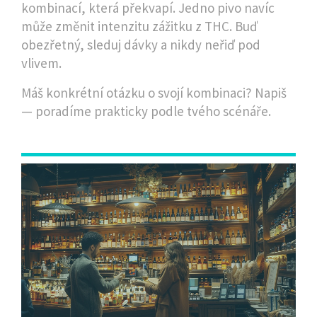
kombinací, která překvapí. Jedno pivo navíc
může změnit intenzitu zážitku z THC. Buď
obezřetný, sleduj dávky a nikdy neřiď pod
vlivem.
Máš konkrétní otázku o svojí kombinaci? Napiš
— poradíme prakticky podle tvého scénáře.