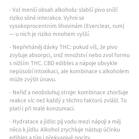
- Vol menší obsah alkoholu: slabší pivo sníží
riziko silné interakce. Vyhni se
vysokoprocentním lihovinám (Everclear, rum)
— u nich je riziko mnohem vyšší.
- Nepřeháněj dávky THC: pokud víš, že pivo
zvyšuje absorpci, sniž množství nebo zvol formu
s nižším THC. CBD edibles a nápoje obvykle
nepůsobí intoxikaci, ale kombinace s alkoholem
může zvýšit únavu.
- Neřiď a neobsluhuj stroje: kombinace zhoršuje
reakce víc než každý z těchto faktorů zvlášť. To
platí i při malé konzumaci.
- Hydratace a jídlo: pij vodu mezi nápoji a měj
něco k jídlu. Alkohol zrychluje nástup účinku
edibles a tím i překvapivé pocity.