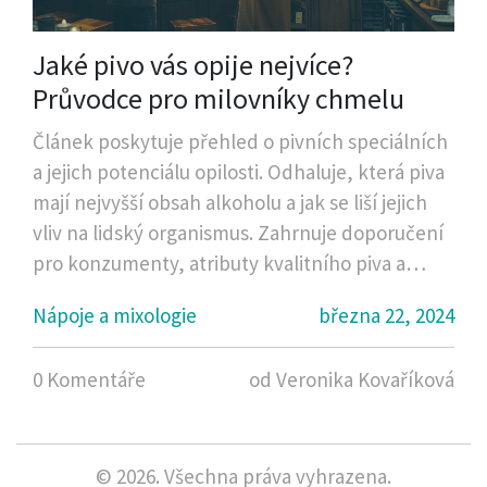
Jaké pivo vás opije nejvíce?
Průvodce pro milovníky chmelu
Článek poskytuje přehled o pivních speciálních
a jejich potenciálu opilosti. Odhaluje, která piva
mají nejvyšší obsah alkoholu a jak se liší jejich
vliv na lidský organismus. Zahrnuje doporučení
pro konzumenty, atributy kvalitního piva a
varuje před riziky nadměrné konzumace. Čtenář
Nápoje a mixologie
března 22, 2024
je provázen světem pivních zajímavostí a mýtů
vhodně pro každého pivaře.
0 Komentáře
od Veronika Kovaříková
© 2026. Všechna práva vyhrazena.