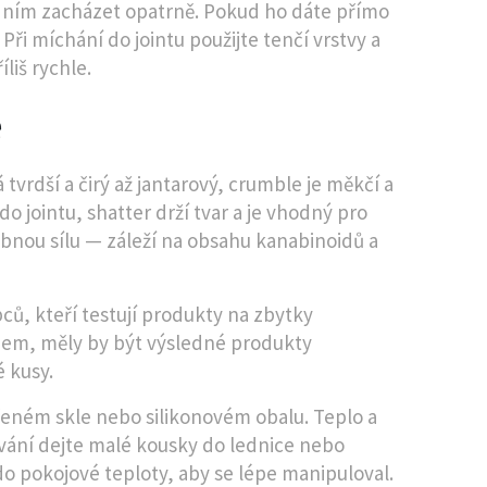
 s ním zacházet opatrně. Pokud ho dáte přímo
 Při míchání do jointu použijte tenčí vrstvy a
liš rychle.
e
 tvrdší a čirý až jantarový, crumble je měkčí a
do jointu, shatter drží tvar a je vhodný pro
bnou sílu — záleží na obsahu kanabinoidů a
ů, kteří testují produkty na zbytky
nem, měly by být výsledné produkty
 kusy.
řeném skle nebo silikonovém obalu. Teplo a
ování dejte malé kousky do lednice nebo
do pokojové teploty, aby se lépe manipuloval.