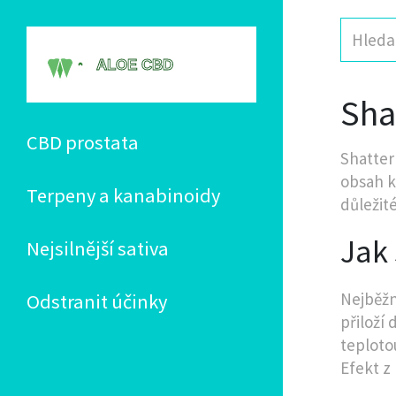
Sha
CBD prostata
Shatter
obsah k
Terpeny a kanabinoidy
důležit
Jak 
Nejsilnější sativa
Nejběžn
Odstranit účinky
přiloží
teploto
Efekt z 