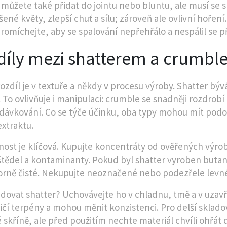
 můžete také přidat do jointu nebo bluntu, ale musí se
ené květy, zlepší chuť a sílu; zároveň ale ovlivní hoření.
romíchejte, aby se spalování nepřehřálo a nespálil se pří
díly mezi shatterem a crumbl
ozdíl je v textuře a někdy v procesu výroby. Shatter bývá
 To ovlivňuje i manipulaci: crumble se snadněji rozdrobí 
dávkování. Co se týče účinku, oba typy mohou mít podo
extraktu.
ost je klíčová. Kupujte koncentráty od ověřených výrobc
tědel a kontaminanty. Pokud byl shatter vyroben buta
orně čisté. Nekupujte neoznačené nebo podezřele levné
adovat shatter? Uchovávejte ho v chladnu, tmě a v uzav
ničí terpény a mohou měnit konzistenci. Pro delší sklad
 skříně, ale před použitím nechte materiál chvíli ohřát 