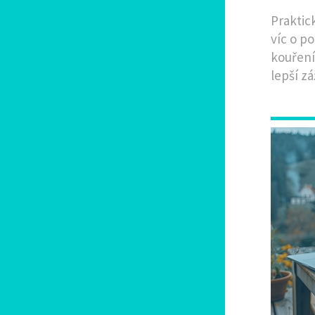
Praktic
víc o p
kouření
lepší zá