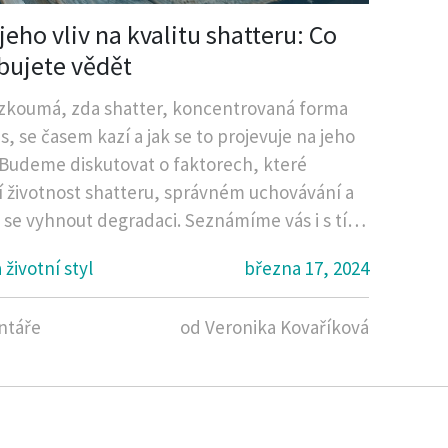
jeho vliv na kvalitu shatteru: Co
bujete vědět
zkoumá, zda shatter, koncentrovaná forma
s, se časem kazí a jak se to projevuje na jeho
. Budeme diskutovat o faktorech, které
jí životnost shatteru, správném uchovávání a
ak se vyhnout degradaci. Seznámíme vás i s tím,
at, že je shatter už za svou zenitem, a jaké to
 životní styl
března 17, 2024
dy na jeho účinky a bezpečnost.
ntáře
od Veronika Kovaříková