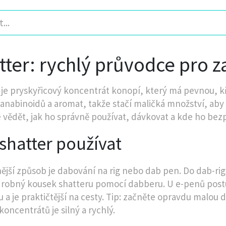
tter: rychlý průvodce pro z
 je pryskyřicový koncentrát konopí, který má pevnou, 
anabinoidů a aromat, takže stačí maličká množství, aby s
é vědět, jak ho správně používat, dávkovat a kde ho bez
shatter používat
ější způsob je dabování na rig nebo dab pen. Do dab-rigu
 drobný kousek shatteru pomocí dabberu. U e-penů postu
u a je praktičtější na cesty. Tip: začněte opravdu malou
koncentrátů je silný a rychlý.