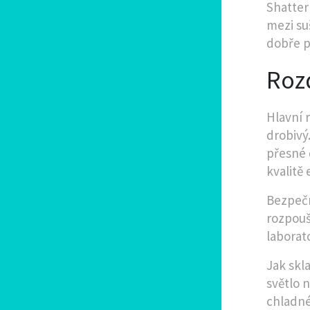
Shatter
mezi suš
dobře p
Roz
Hlavní r
drobivý.
přesné 
kvalitě 
Bezpečn
rozpouš
laborat
Jak skl
světlo 
chladné