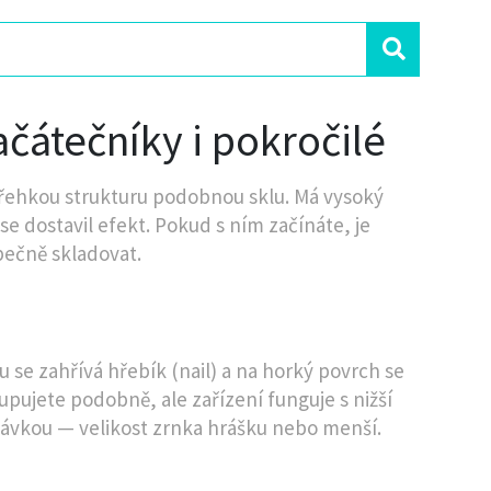
ačátečníky i pokročilé
křehkou strukturu podobnou sklu. Má vysoký
e dostavil efekt. Pokud s ním začínáte, je
pečně skladovat.
 se zahřívá hřebík (nail) a na horký povrch se
pujete podobně, ale zařízení funguje s nižší
 dávkou — velikost zrnka hrášku nebo menší.