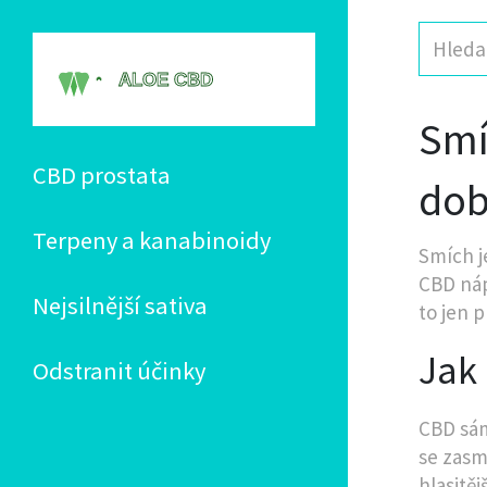
Smí
CBD prostata
dob
Terpeny a kanabinoidy
Smích j
CBD náp
Nejsilnější sativa
to jen p
Jak
Odstranit účinky
CBD sám
se zasm
hlasitě