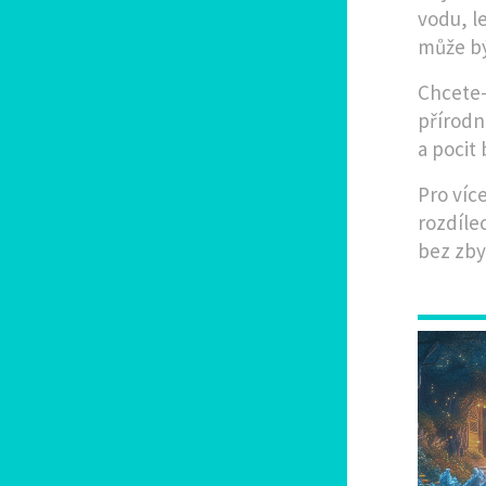
vodu, l
může bý
Chcete-
přírodn
a pocit
Pro víc
rozdíle
bez zby