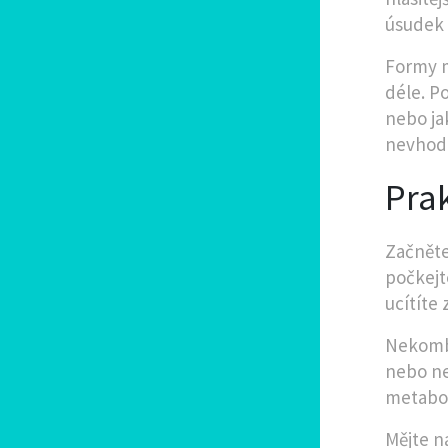
úsudek 
Formy m
déle. P
nebo ja
nevhod
Prak
Začněte
počkejt
ucítíte 
Nekombi
nebo ne
metabol
Mějte n