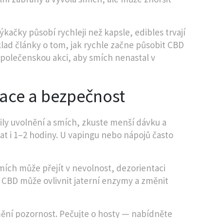
ačky působí rychleji než kapsle, edibles trvají
klad články o tom, jak rychle začne působit CBD
společenskou akci, aby smích nenastal v
nace a bezpečnost
ly uvolnění a smích, zkuste menší dávku a
vat i 1–2 hodiny. U vapingu nebo nápojů často
ch může přejít v nevolnost, dezorientaci
 CBD může ovlivnit jaterní enzymy a změnit
mění pozornost. Pečujte o hosty — nabídněte