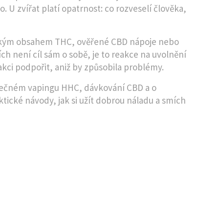
 U zvířat platí opatrnost: co rozveselí člověka,
nízkým obsahem THC, ověřené CBD nápoje nebo
h není cíl sám o sobě, je to reakce na uvolnění
kci podpořit, aniž by způsobila problémy.
pečném vapingu HHC, dávkování CBD a o
ické návody, jak si užít dobrou náladu a smích