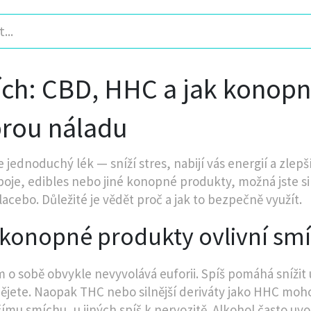
ch: CBD, HHC a jak konopné
rou náladu
e jednoduchý lék — sníží stres, nabijí vás energií a zl
oje, edibles nebo jiné konopné produkty, možná jste si 
lacebo. Důležité je vědět proč a jak to bezpečně využít.
 konopné produkty ovlivní sm
 o sobě obvykle nevyvolává euforii. Spíš pomáhá snížit úz
ějete. Naopak THC nebo silnější deriváty jako HHC moho
jšímu smíchu, u jiných spíš k nervozitě. Alkohol často uv