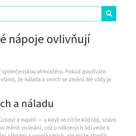
 nápoje ovlivňují
epší společenskou atmosféru. Pokud používáte
všimli, že nálada a smích se změní. Ne vždy je
ích a náladu
kost a napětí — a když se cítíte klidněji, snáze
u měnit vnímání, což u některých lidí vede k
olní zábrany a vyvolá smích, ale může zhoršit