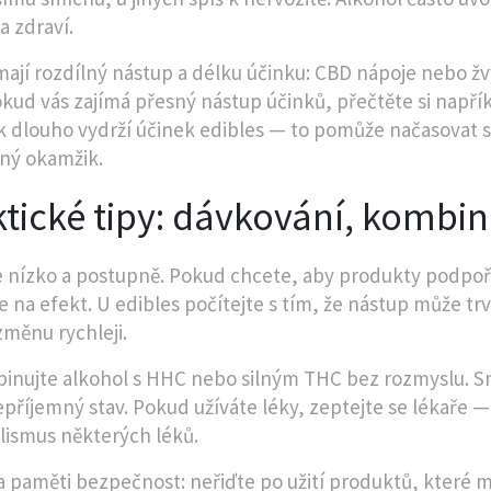
a zdraví.
ají rozdílný nástup a délku účinku: CBD nápoje nebo žvýk
okud vás zajímá přesný nástup účinků, přečtěte si napří
k dlouho vydrží účinek edibles — to pomůže načasovat 
ný okamžik.
tické tipy: dávkování, kombi
 nízko a postupně. Pokud chcete, aby produkty podpoři
e na efekt. U edibles počítejte s tím, že nástup může tr
změnu rychleji.
nujte alkohol s HHC nebo silným THC bez rozmyslu. Smí
příjemný stav. Pokud užíváte léky, zeptejte se lékaře —
ismus některých léků.
a paměti bezpečnost: neřiďte po užití produktů, které 