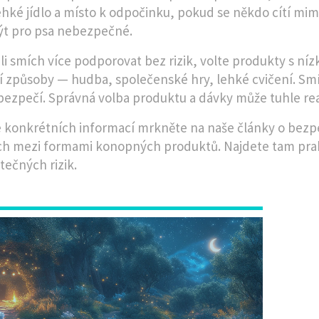
ehké jídlo a místo k odpočinku, pokud se někdo cítí mimo.
t pro psa nebezpečné.
li smích více podporovat bez rizik, volte produkty s 
í způsoby — hudba, společenské hry, lehké cvičení. Smíc
 bezpečí. Správná volba produktu a dávky může tuhle rea
e konkrétních informací mrkněte na naše články o bez
ch mezi formami konopných produktů. Najdete tam prakt
tečných rizik.