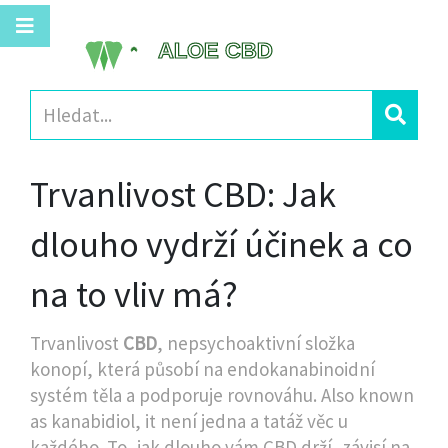
Trvanlivost CBD: Jak
dlouho vydrží účinek a co
na to vliv má?
Trvanlivost
CBD
,
nepsychoaktivní složka
konopí, která působí na endokanabinoidní
systém těla a podporuje rovnováhu
. Also known
as
kanabidiol
, it
není jedna a tatáž věc u
každého. To, jak dlouho vám CBD drží, závisí na