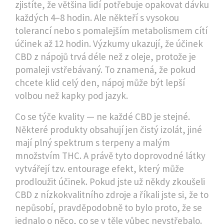
zjistíte, že většina lidí potřebuje opakovat dávku
každých 4–8 hodin. Ale někteří s vysokou
tolerancí nebo s pomalejším metabolismem cítí
účinek až 12 hodin. Výzkumy ukazují, že účinek
CBD z nápojů trvá déle než z oleje, protože je
pomaleji vstřebávaný. To znamená, že pokud
chcete klid celý den, nápoj může být lepší
volbou než kapky pod jazyk.
Co se týče kvality — ne každé CBD je stejné.
Některé produkty obsahují jen čistý izolát, jiné
mají plný spektrum s terpeny a malým
množstvím THC. A právě tyto doprovodné látky
vytvářejí tzv. entourage efekt, který může
prodloužit účinek. Pokud jste už někdy zkoušeli
CBD z nízkokvalitního zdroje a říkali jste si, že to
nepůsobí, pravděpodobně to bylo proto, že se
jednalo o něco, co se v těle vůbec nevstřebalo.