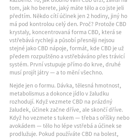
tom, jak ho berete, jaký máte tělo a co jste jeli
předtím. Někdo cítí účinek jen 2 hodiny, jiný ho
má pod kontrolou celý den. Proč? Protože
CBD
krystaly
,
koncentrovaná forma CBD, která se
vstřebává rychleji a působí přesněji
nejsou
stejné jako
CBD nápoje
,
formát, kde CBD je už
předem rozpuštěno a vstřebáváno přes trávicí
systém
. První vstupuje přímo do krve, druhé
musí projít játry — a to mění všechno.
Nejde jen o formu. Dávka, tělesná hmotnost,
metabolismus a dokonce jídlo v žaludku
rozhodují. Když vezmete CBD na prázdný
žaludek, účinek začne dříve, ale skončí dříve.
Když ho vezmete s tukem — třeba s oříšky nebo
avokádem — tělo ho lépe vstřebá a účinek se
prodlužuje. Pokud používáte CBD na bolest,