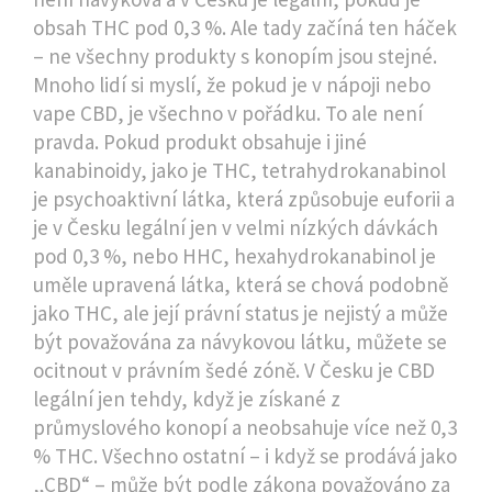
obsah THC pod 0,3 %
.
Ale tady začíná ten háček
– ne všechny produkty s konopím jsou stejné.
Mnoho lidí si myslí, že pokud je v nápoji nebo
vape CBD, je všechno v pořádku. To ale není
pravda. Pokud produkt obsahuje i jiné
kanabinoidy, jako je
THC
,
tetrahydrokanabinol
je psychoaktivní látka, která způsobuje euforii a
je v Česku legální jen v velmi nízkých dávkách
pod 0,3 %
, nebo
HHC
,
hexahydrokanabinol je
uměle upravená látka, která se chová podobně
jako THC, ale její právní status je nejistý a může
být považována za návykovou látku
, můžete se
ocitnout v právním šedé zóně. V Česku je CBD
legální jen tehdy, když je získané z
průmyslového konopí a neobsahuje více než 0,3
% THC. Všechno ostatní – i když se prodává jako
„CBD“ – může být podle zákona považováno za