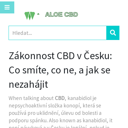
Zákonnost CBD v Česku:
Co smíte, co ne, a jak se
nezahájit
When talking about
CBD
,
kanabidiol je
nepsychoaktivní složka konopí, která se
používá pro uklidnění, úlevu od bolesti a
podporu spánku
. Also known as
kanabidiol
, it
není návyková a v Česku je legální, pokud je