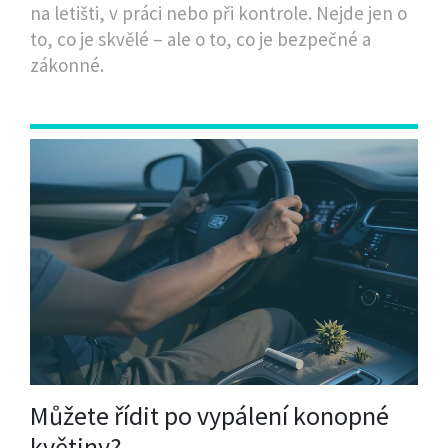
na letišti, v práci nebo při kontrole. Nejde jen o
to, co je skvělé – ale o to, co je bezpečné a
zákonné.
Můžete řídit po vypálení konopné
květiny?