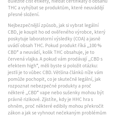
důležité číst etikety, hledat certifikáty o obsahu
THC a vyhýbat se produktům, které neuvádějí
přesné složení.
Nejbezpečnější způsob, jak si vybrat legální
CBD, je koupit ho od ověřeného výrobce, který
poskytuje laboratorní výsledky (COA) a jasně
uvádí obsah THC. Pokud produkt říká „100 %
CBD“ a neuvádí, kolik THC obsahuje, je to
červená vlajka. A pokud vám prodávají „CBD s
efektem high“, měli byste si položit otázku:
jestli je to vůbec CBD. Většina článků níže vám
pomůže pochopit, co je skutečně legální, jak
rozpoznat nebezpečné produkty a proč
některé „CBD“ vape nebo sušenky mohou být
právně rizikové. Zjistíte, kdy je HHC hra s
ohněm, proč některé edibily mohou překročit
zákon a jak se vyhnout nečekaným problémům