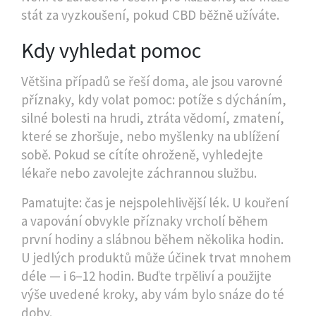
stát za vyzkoušení, pokud CBD běžně užíváte.
Kdy vyhledat pomoc
Většina případů se řeší doma, ale jsou varovné
příznaky, kdy volat pomoc: potíže s dýcháním,
silné bolesti na hrudi, ztráta vědomí, zmatení,
které se zhoršuje, nebo myšlenky na ublížení
sobě. Pokud se cítíte ohroženě, vyhledejte
lékaře nebo zavolejte záchrannou službu.
Pamatujte: čas je nejspolehlivější lék. U kouření
a vapování obvykle příznaky vrcholí během
první hodiny a slábnou během několika hodin.
U jedlých produktů může účinek trvat mnohem
déle — i 6–12 hodin. Buďte trpěliví a použijte
výše uvedené kroky, aby vám bylo snáze do té
doby.