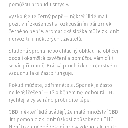
pomůžou probudit smysly.
Vyzkoušejte černý pepř — někteří lidé mají
pozitivní zkušenost s rozkousáním pár zrnek
černého pepře. Aromatická složka může zklidnit
nervozitu u některých uživatelů.
Studená sprcha nebo chladný obklad na obličej
dodají okamžité osvěžení a pomůžou vám cítit
se víc přítomně. Krátká procházka na čerstvém
vzduchu také často funguje.
Pokud můžete, zdřímněte si. Spánek je často
nejlepší řešení — tělo během něj odbourá THC
rychleji a vy se ráno probudíte lépe.
CBD: někteří lidé uvádějí, že malé množství CBD
jim pomohlo zklidnit úzkost způsobenou THC.
Není to zaručené řešení pro každého, ale může