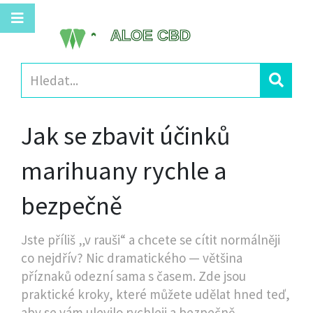
Jak se zbavit účinků
marihuany rychle a
bezpečně
Jste příliš „v rauši“ a chcete se cítit normálněji
co nejdřív? Nic dramatického — většina
příznaků odezní sama s časem. Zde jsou
praktické kroky, které můžete udělat hned teď,
aby se vám ulevilo rychleji a bezpečně.