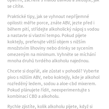
se cítíte.
Praktické tipy, jak se vyhnout nepříjemné
opilosti: měřte porce, znáte ABV, jezte před i
během pití, střídejte alkoholický nápoj s vodou
a nastavte si vlastní tempo. Pokud pijete
koktejly, preferujte větší objem s nižším
množstvím lihoviny nebo drinky se sycením
omezeným na minimum. Vyhněte se míchání
mnoha druhů tvrdého alkoholu najednou.
Chcete si dopřát, ale zůstat v pohodě? Vyberte
pivo s nižším ABV, nebo koktejly, kde je alkohol
rozředěný ledem, sodou a aloe-cbd mixerem.
Pokud plánujete řídit, neexperimentujte s
kombinací CBD a alkoholu.
Rychle zjistíte, kolik alkoholu pijete, když si