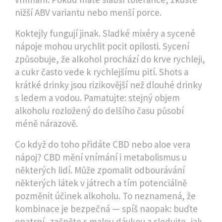
nižší ABV variantu nebo menší porce.
Koktejly fungují jinak. Sladké mixéry a sycené
nápoje mohou urychlit pocit opilosti. Sycení
způsobuje, že alkohol prochází do krve rychleji,
a cukr často vede k rychlejšímu pití. Shots a
krátké drinky jsou rizikovější než dlouhé drinky
s ledem a vodou. Pamatujte: stejný objem
alkoholu rozložený do delšího času působí
méně nárazově.
Co když do toho přidáte CBD nebo aloe vera
nápoj? CBD mění vnímání i metabolismus u
některých lidí. Může zpomalit odbourávání
některých látek v játrech a tím potenciálně
pozměnit účinek alkoholu. To neznamená, že
kombinace je bezpečná — spíš naopak: buďte
opatrní, začněte s malou dávkou a sledujte, jak