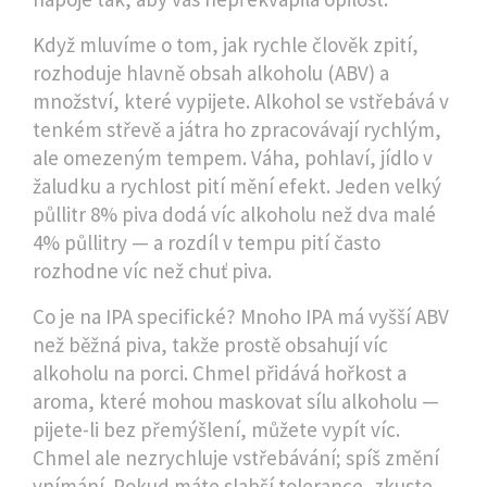
Když mluvíme o tom, jak rychle člověk zpití,
rozhoduje hlavně obsah alkoholu (ABV) a
množství, které vypijete. Alkohol se vstřebává v
tenkém střevě a játra ho zpracovávají rychlým,
ale omezeným tempem. Váha, pohlaví, jídlo v
žaludku a rychlost pití mění efekt. Jeden velký
půllitr 8% piva dodá víc alkoholu než dva malé
4% půllitry — a rozdíl v tempu pití často
rozhodne víc než chuť piva.
Co je na IPA specifické? Mnoho IPA má vyšší ABV
než běžná piva, takže prostě obsahují víc
alkoholu na porci. Chmel přidává hořkost a
aroma, které mohou maskovat sílu alkoholu —
pijete-li bez přemýšlení, můžete vypít víc.
Chmel ale nezrychluje vstřebávání; spíš změní
vnímání. Pokud máte slabší tolerance, zkuste