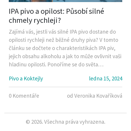
IPA pivo a opilost: Působí silné
chmely rychleji?
Zajímá vás, jestli vás silné IPA pivo dostane do
opilosti rychleji než běžné druhy piva? V tomto
článku se dočtete o charakteristikách IPA piv,
jejich obsahu alkoholu a jak to může ovlivnit vaši
hladinu opilosti. Ponoříme se do světa
chmelových aromat a zjistíme, jak různé druhy
Pivo a Koktejly
ledna 15, 2024
IPA piv ovlivňují tempo, kterým můžete pocítit
jejich účinky. Tento článek vaši pivní kulturu
0 Komentáře
od Veronika Kovaříková
posune na vyšší úroveň!
© 2026. Všechna práva vyhrazena.