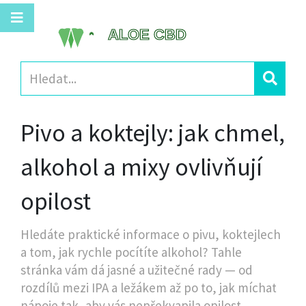
Pivo a koktejly: jak chmel,
alkohol a mixy ovlivňují
opilost
Hledáte praktické informace o pivu, koktejlech
a tom, jak rychle pocítíte alkohol? Tahle
stránka vám dá jasné a užitečné rady — od
rozdílů mezi IPA a ležákem až po to, jak míchat
nápoje tak, aby vás nepřekvapila opilost.