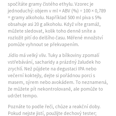
spočítáte gramy čistého ethylu. Vzorec je
jednoduchý: objem v ml × ABV (%) ÷ 100 × 0,789
= gramy alkoholu. Například 500 ml piva s 5%
obsahuje asi 20 g alkoholu. Když víte gramáž,
můžete sledovat, kolik toho denně sníte a
rozložit pití do delšího času. Měřené množství
pomůže vyhnout se překvapením.
Jídlo má velký vliv. Tuky a bílkoviny zpomalí
vstřebávání, sacharidy a prázdný žaludek ho
zrychlí. Než půjdete na degustaci IPA nebo
večerní koktejly, dejte si pořádnou porci s
masem, sýrem nebo avokádem. To neznamená,
že můžete pít nekontrolovaně, ale pomůže to
udržet tempo.
Poznáte to podle řeči, chůze a reakční doby.
Pokud nejste jistí, použijte dechový tester;