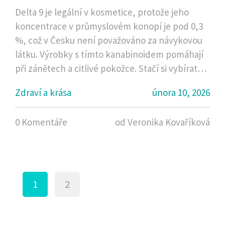
kosmetice
Delta 9 je legální v kosmetice, protože jeho
koncentrace v průmyslovém konopí je pod 0,3
%, což v Česku není považováno za návykovou
látku. Výrobky s tímto kanabinoidem pomáhají
při zánětech a citlivé pokožce. Stačí si vybírat
důvěryhodné značky s certifikovaným
Zdraví a krása
února 10, 2026
obsahem.
0 Komentáře
od Veronika Kovaříková
1
2