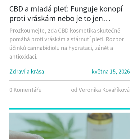
CBD a mladá pleť: Funguje konopí
proti vráskám nebo je to jen
marketing?
Prozkoumejte, zda CBD kosmetika skutečně
pomáhá proti vráskám a stárnutí pleti. Rozbor
účinků cannabidiolu na hydrataci, zánět a
antioxidaci.
Zdraví a krása
května 15, 2026
0 Komentáře
od Veronika Kovaříková