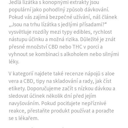
Jedlá lízátka s konopnými extrakty jsou
populární jako pohodlný způsob dávkování.
Pokud vás zajímá bezpečné užívání, náš článek
„Jsou na trhu lízátka s jedlými přísadami?“
vysvětluje rozdíly mezi typy edibles, rychlost
nástupu účinku a možná rizika. Důležité je znát
přesné množství CBD nebo THC v porci a
vyhnout se kombinaci s alkoholem nebo silnými
léky.
V kategorií najdete také recenze nápojů s aloe
vera a CBD, tipy na skladování a rady, jak číst
etikety. Doporučujeme začít s nízkou dávkou a
sledovat účinek několik dní před jejím
navyšováním. Pokud pociťujete nepříznivé
reakce, přestaňte produkt používat a poraďte
se s lékařem.