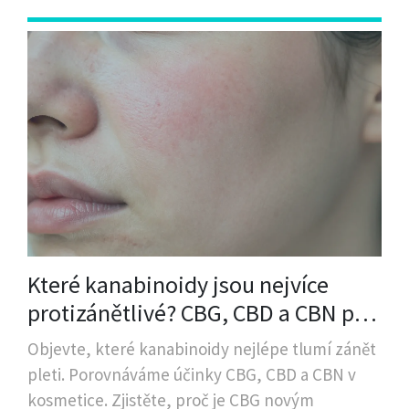
Které kanabinoidy jsou nejvíce
protizánětlivé? CBG, CBD a CBN pro
pleť
Objevte, které kanabinoidy nejlépe tlumí zánět
pleti. Porovnáváme účinky CBG, CBD a CBN v
kosmetice. Zjistěte, proč je CBG novým