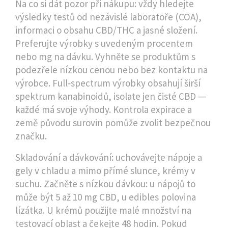
Na co si dát pozor při nákupu: vždy hledejte
výsledky testů od nezávislé laboratoře (COA),
informaci o obsahu CBD/THC a jasné složení.
Preferujte výrobky s uvedeným procentem
nebo mg na dávku. Vyhněte se produktům s
podezřele nízkou cenou nebo bez kontaktu na
výrobce. Full‑spectrum výrobky obsahují širší
spektrum kanabinoidů, isolate jen čisté CBD —
každé má svoje výhody. Kontrola expirace a
země původu surovin pomůže zvolit bezpečnou
značku.
Skladování a dávkování: uchovávejte nápoje a
gely v chladu a mimo přímé slunce, krémy v
suchu. Začněte s nízkou dávkou: u nápojů to
může být 5 až 10 mg CBD, u edibles polovina
lízátka. U krémů použijte malé množství na
testovací oblast a čekejte 48 hodin. Pokud