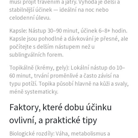
musí projít trávením a játry. Výhoda je delší a
stabilnější účinek — ideální na noc nebo
celodenní úlevu.
Kapsle: Nástup 30–90 minut, účinek 6–8+ hodin.
Kapsle jsou pohodlné a dávkování je přesné, ale
počítejte s delším nástupem než u
sublingválních forem.
Topikálně (krémy, gely): Lokální nástup do 10–
60 minut, trvání proměnlivé a často závisí na
typu potíží. Topika působí hlavně na kůži a svaly,
méně systematicky.
Faktory, které dobu účinku
ovlivní, a praktické tipy
Biologické rozdíly: Váha, metabolismus a