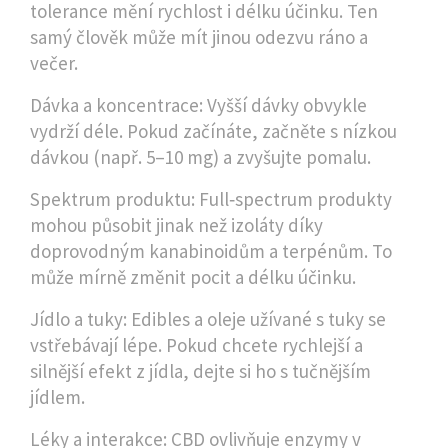
tolerance mění rychlost i délku účinku. Ten
samý člověk může mít jinou odezvu ráno a
večer.
Dávka a koncentrace: Vyšší dávky obvykle
vydrží déle. Pokud začínáte, začněte s nízkou
dávkou (např. 5–10 mg) a zvyšujte pomalu.
Spektrum produktu: Full‑spectrum produkty
mohou působit jinak než izoláty díky
doprovodným kanabinoidům a terpénům. To
může mírně změnit pocit a délku účinku.
Jídlo a tuky: Edibles a oleje užívané s tuky se
vstřebávají lépe. Pokud chcete rychlejší a
silnější efekt z jídla, dejte si ho s tučnějším
jídlem.
Léky a interakce: CBD ovlivňuje enzymy v