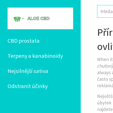
Pří
CBD prostata
ovl
Terpeny a kanabinoidy
When it
chuťový
Nejsilnější sativa
always 
často s
Odstranit účinky
reklamá
Největš
úbytek
najdete