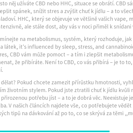
sto něj užíváte CBD nebo HHC, situace se obrátí. CBD s
pšit spánek, snížit stres a zvýšit chuť k jídlu – a to vše
hladoví. HHC, který se objevuje ve většině vašich vape, 
enzivně, ale stále dost, aby vás v noci přiměl k snídani 
mínejte na
metabolismus
,
systém, který rozhoduje, jak 
a látek
, it's influenced by sleep, stress, and cannabinoi
res, CBD vám může pomoct – a tím i zlepšit metabolismus.
nat, že přibíráte. Není to CBD, co vás přibírá – je to to, 
í.
 dělat? Pokud chcete zamezit přírůstku hmotnosti, vy
ním životním stylem. Pokud jste ztratili chuť k jídlu kv
přirozenou potřebu jíst – a to je dobrá věc. Neexistuje j
lba. V našich článcích najdete vše, co potřebujete vědět
kých tipů na dávkování až po to, co se skrývá za těmi 