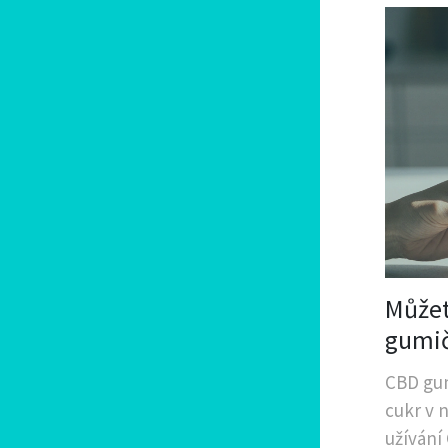
Můžet
gumi
CBD gum
cukr v n
užívání