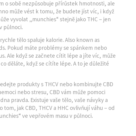
ám o sobě nezpůsobuje přírůstek hmotnosti, ale
chno může vést k tomu, že budete jíst víc, i když
může vyvolat „munchies“ stejně jako THC – jen
v půlnoci.
rychle tělo spaluje kalorie
. Also known as
ds.
Pokud máte problémy se spánkem nebo
 Ale když se začnete cítit lépe a jíte víc, může
co děláte, když se cítíte lépe. A to je důležité
hledejte produkty s THCV nebo kombinujte CBD
ůli nemoci nebo stresu, CBD vám může pomoci
edna pravda. Existuje vaše tělo, vaše návyky a
 o tom, jak CBD, THCV a HHC ovlivňují váhu – od
„munchies“ ve vepřovém masu v půlnoci.