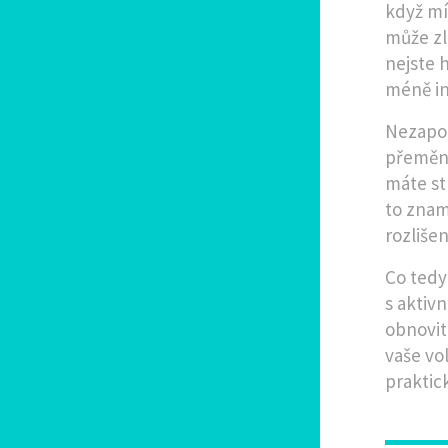
když mí
může zle
nejste 
méně int
Nezapo
přeměn
máte st
to zname
rozlišen
Co tedy
s aktiv
obnovit 
vaše vo
praktic