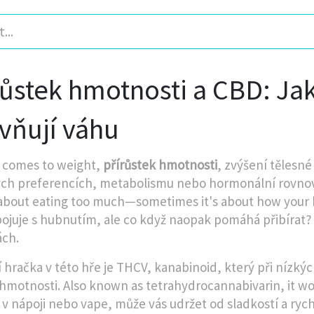
růstek hmotnosti a CBD: Ja
ivňují váhu
 comes to weight,
přírůstek hmotnosti
,
zvýšení tělesné
ch preferencích, metabolismu nebo hormonální rovno
about eating too much—sometimes it's about how your b
pojuje s hubnutím, ale co když naopak pomáhá přibírat?
ch.
í hračka v této hře je
THCV
,
kanabinoid, který při nízkýc
 hmotnosti
. Also known as
tetrahydrocannabivarin
, it w
 v nápoji nebo vape, může vás udržet od sladkostí a ryc