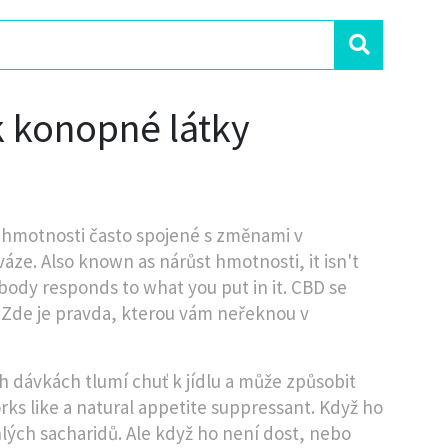
k konopné látky
 hmotnosti často spojené s změnami v
váze
. Also known as
nárůst hmotnosti
, it isn't
ody responds to what you put in it.
CBD se
 Zde je pravda, kterou vám neřeknou v
h dávkách tlumí chuť k jídlu a může způsobit
orks like a natural appetite suppressant.
Když ho
hlých sacharidů. Ale když ho není dost, nebo