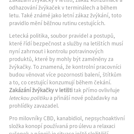
odhazování žvýkaček v terminálech a během
letu
. Také známé jako
letní zákaz žvýkání
, toto
pravidlo mění běžnou rutinu cestujících.
Letecká politika
,
soubor pravidel a postupů,
které řídí bezpečnost a služby na letištích
musí
nyní zahrnout i kontrolu potravinových
produktů, které by mohly být zaměněny za
žvýkačky. To znamená, že kontrolní pracovníci
budou věnovat více pozornosti balení, štítkům
a to, co cestující konzumují během čekání.
Zakázání žvýkačky v letišti
tak přímo ovlivňuje
leteckou politiku
a přináší nové požadavky na
prohlídky zavazadel.
Pro milovníky
CBD
,
kanabidiol, nepsychoaktivní
složka konopí používaná pro úlevu a relaxaci
sušenek a nápojů je situace ještě složitější.