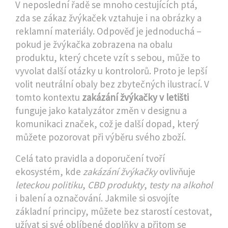
V neposlední řadě se mnoho cestujících ptá,
zda se zákaz žvýkaček vztahuje i na obrázky a
reklamní materiály. Odpověď je jednoduchá –
pokud je žvýkačka zobrazena na obalu
produktu, který chcete vzít s sebou, může to
vyvolat další otázky u kontrolorů. Proto je lepší
volit neutrální obaly bez zbytečných ilustrací. V
tomto kontextu
zakázání žvýkačky v letišti
funguje jako katalyzátor změn v designu a
komunikaci značek, což je další dopad, který
můžete pozorovat při výběru svého zboží.
Celá tato pravidla a doporučení tvoří
ekosystém, kde
zakázání žvýkačky
ovlivňuje
leteckou politiku
,
CBD produkty
,
testy na alkohol
i balení a označování. Jakmile si osvojíte
základní principy, můžete bez starostí cestovat,
užívat si své oblíbené doplňky a přitom se