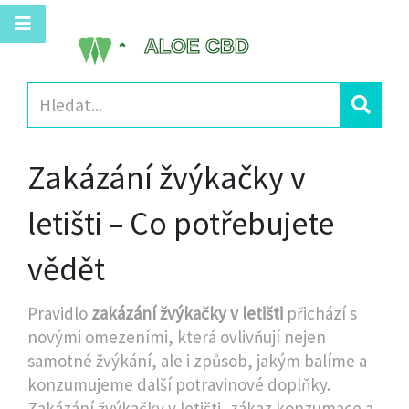
Zakázání žvýkačky v
letišti – Co potřebujete
vědět
Pravidlo
zakázání žvýkačky v letišti
přichází s
novými omezeními, která ovlivňují nejen
samotné žvýkání, ale i způsob, jakým balíme a
konzumujeme další potravinové doplňky.
Zakázání žvýkačky v letišti
,
zákaz konzumace a