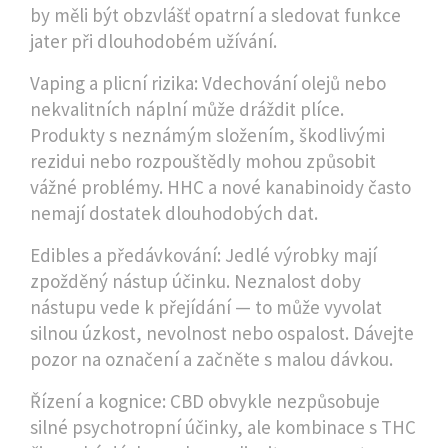
by měli být obzvlášť opatrní a sledovat funkce
jater při dlouhodobém užívání.
Vaping a plicní rizika: Vdechování olejů nebo
nekvalitních náplní může dráždit plíce.
Produkty s neznámým složením, škodlivými
rezidui nebo rozpouštědly mohou způsobit
vážné problémy. HHC a nové kanabinoidy často
nemají dostatek dlouhodobých dat.
Edibles a předávkování: Jedlé výrobky mají
zpožděný nástup účinku. Neznalost doby
nástupu vede k přejídání — to může vyvolat
silnou úzkost, nevolnost nebo ospalost. Dávejte
pozor na označení a začněte s malou dávkou.
Řízení a kognice: CBD obvykle nezpůsobuje
silné psychotropní účinky, ale kombinace s THC