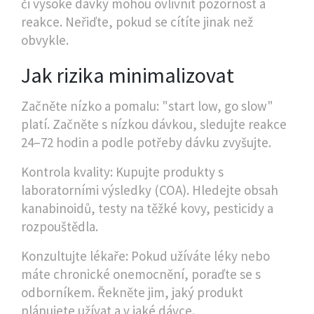
či vysoké dávky mohou ovlivnit pozornost a
reakce. Neřiďte, pokud se cítíte jinak než
obvykle.
Jak rizika minimalizovat
Začněte nízko a pomalu: "start low, go slow"
platí. Začněte s nízkou dávkou, sledujte reakce
24–72 hodin a podle potřeby dávku zvyšujte.
Kontrola kvality: Kupujte produkty s
laboratorními výsledky (COA). Hledejte obsah
kanabinoidů, testy na těžké kovy, pesticidy a
rozpouštědla.
Konzultujte lékaře: Pokud užíváte léky nebo
máte chronické onemocnění, poraďte se s
odborníkem. Řekněte jim, jaký produkt
plánujete užívat a v jaké dávce.