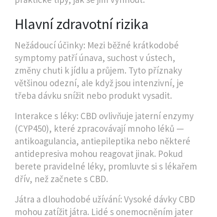
Hlavní zdravotní rizika
Nežádoucí účinky: Mezi běžné krátkodobé
symptomy patří únava, suchost v ústech,
změny chuti k jídlu a průjem. Tyto příznaky
většinou odezní, ale když jsou intenzivní, je
třeba dávku snížit nebo produkt vysadit.
Interakce s léky: CBD ovlivňuje jaterní enzymy
(CYP450), které zpracovávají mnoho léků —
antikoagulancia, antiepileptika nebo některé
antidepresiva mohou reagovat jinak. Pokud
berete pravidelné léky, promluvte si s lékařem
dřív, než začnete s CBD.
Játra a dlouhodobé užívání: Vysoké dávky CBD
mohou zatížit játra. Lidé s onemocněním jater