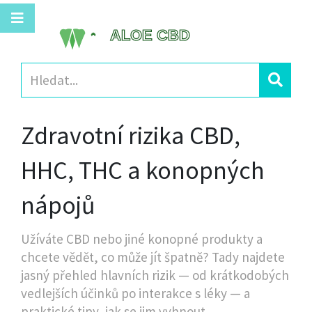
Zdravotní rizika CBD,
HHC, THC a konopných
nápojů
Užíváte CBD nebo jiné konopné produkty a
chcete vědět, co může jít špatně? Tady najdete
jasný přehled hlavních rizik — od krátkodobých
vedlejších účinků po interakce s léky — a
praktické tipy, jak se jim vyhnout.