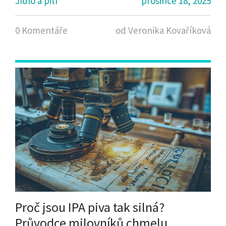
Jídlo a pití
prosince 18, 2025
0 Komentáře
od Veronika Kovaříková
Proč jsou IPA piva tak silná?
Průvodce milovníků chmelu