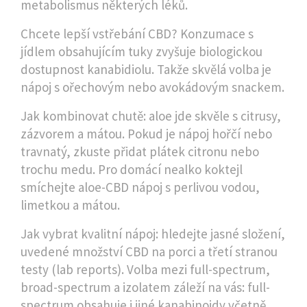
metabolismus některých léků.
Chcete lepší vstřebání CBD? Konzumace s
jídlem obsahujícím tuky zvyšuje biologickou
dostupnost kanabidiolu. Takže skvělá volba je
nápoj s ořechovým nebo avokádovým snackem.
Jak kombinovat chutě: aloe jde skvěle s citrusy,
zázvorem a mátou. Pokud je nápoj hořčí nebo
travnatý, zkuste přidat plátek citronu nebo
trochu medu. Pro domácí nealko koktejl
smíchejte aloe-CBD nápoj s perlivou vodou,
limetkou a mátou.
Jak vybrat kvalitní nápoj: hledejte jasné složení,
uvedené množství CBD na porci a třetí stranou
testy (lab reports). Volba mezi full-spectrum,
broad-spectrum a izolatem záleží na vás: full-
spectrum obsahuje i jiné kanabinoidy včetně