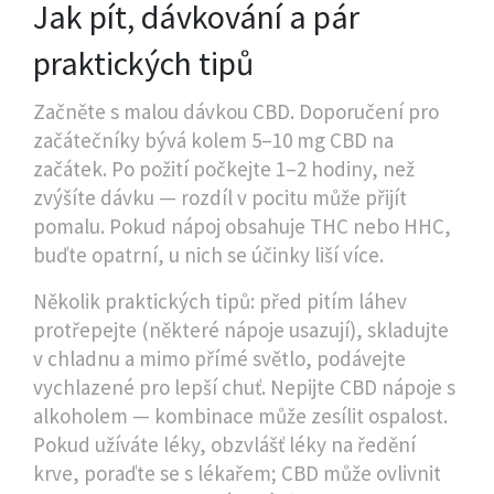
Jak pít, dávkování a pár
praktických tipů
Začněte s malou dávkou CBD. Doporučení pro
začátečníky bývá kolem 5–10 mg CBD na
začátek. Po požití počkejte 1–2 hodiny, než
zvýšíte dávku — rozdíl v pocitu může přijít
pomalu. Pokud nápoj obsahuje THC nebo HHC,
buďte opatrní, u nich se účinky liší více.
Několik praktických tipů: před pitím láhev
protřepejte (některé nápoje usazují), skladujte
v chladnu a mimo přímé světlo, podávejte
vychlazené pro lepší chuť. Nepijte CBD nápoje s
alkoholem — kombinace může zesílit ospalost.
Pokud užíváte léky, obzvlášť léky na ředění
krve, poraďte se s lékařem; CBD může ovlivnit