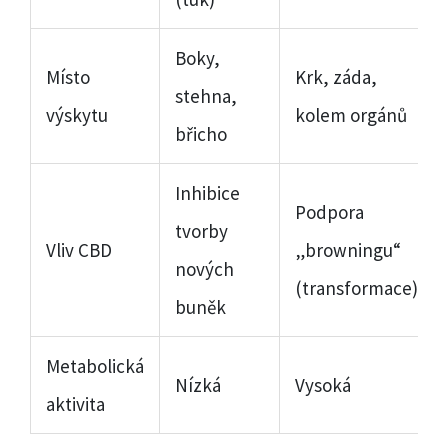
Boky,
Místo
Krk, záda,
stehna,
výskytu
kolem orgánů
břicho
Inhibice
Podpora
tvorby
Vliv CBD
„browningu“
nových
(transformace)
buněk
Metabolická
Nízká
Vysoká
aktivita