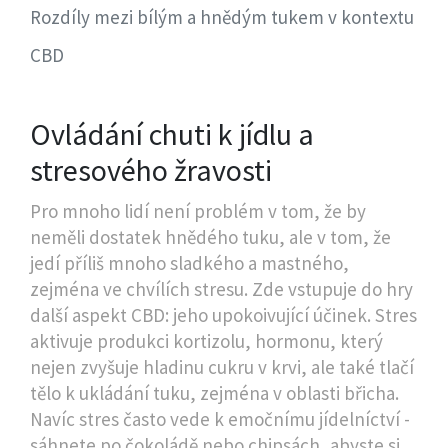
Rozdíly mezi bílým a hnědým tukem v kontextu
CBD
Ovládání chuti k jídlu a
stresového žravosti
Pro mnoho lidí není problém v tom, že by
neměli dostatek hnědého tuku, ale v tom, že
jedí příliš mnoho sladkého a mastného,
zejména ve chvílích stresu. Zde vstupuje do hry
další aspekt CBD: jeho upokoivující účinek. Stres
aktivuje produkci kortizolu, hormonu, který
nejen zvyšuje hladinu cukru v krvi, ale také tlačí
tělo k ukládání tuku, zejména v oblasti břicha.
Navíc stres často vede k emočnímu jídelníctví -
sáhnete po čokoládě nebo chipsách, abyste si