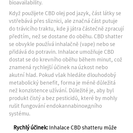
bioavailability.
Když použijete CBD olej pod jazyk, část látky se
vstřebává přes sliznici, ale značná část putuje
do trávicího traktu, kde ji játra částečně zpracují
předtím, než se dostane do oběhu. CBD shatter
se obvykle používá inhalačně (vape) nebo se
přidává do potravin. Inhalace umožňuje CBD
dostat se do krevního oběhu během minut, což
znamená rychlejší účinek na úzkost nebo
akutní hlad. Pokud však hledáte dlouhodobý
metabolický benefit, forma je méně důležitá
než konzistence užívání. Důležité je, aby byl
produkt čistý a bez pesticidů, které by mohly
rušit fungování endokannabinoидního
systému.
Rychlý účinek:
Inhalace CBD shatteru může