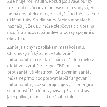
Zde hraje roli inzulín. Pokud jsou vaše buňky
rezistentní vůči inzulínu, vaše tělo si myslí, že
nemá dostatek energie, i když jí hodně, a začne
ukládat tuky. Studie na zvířecích modelech
naznačují, že CBD může zlepšovat citlivost na
inzulín a snižovat zánětlivé procesy spojené s
obezitou.
Zánět je tichým zabijákem metabolismu.
Chronický nízký zánět v těle brání
mitochondriím (elektrárnám našich buněk) v
efektivní výrobě energie. CBD má silné
protizánětlivé vlastnosti. Snižováním zánětu
může nepřmo podporovat lepší fungování
mitochondrií, což se projevuje vyšší energií a
schopností těla lépe využívat přijatou stravu
jako palivo, nikoliv jako zásobu tuku.