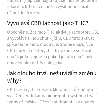
hubnutí (např. semaglutid), se musíte poradit s
lékařem. Interakce může zvýšit nebo snížit
účinek léků v krvi.
Vyvolává CBD lačnosť jako THC?
Obecně ne. Zatímco THC aktivuje receptory CB1
a vyvolává silnou chuť k jídlu, CBD tuto aktivaci
spíše tlumí nebo moduluje. Studie ukazují, že
CBD může u některých lidí dokonce snižovat
chuť k jídlu, zejména pokud je tato chuť spíše
emocionální než fyziologická.
Jak dlouho trvá, než uvidím změnu
váhy?
CBD není rychlé řešení. Metabolické změny a
vyvážení endokannabinoидního systému trvají
týdny až měsíce. Očekávat dramatický úbytek