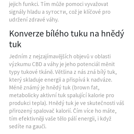
jejich funkci. Tím může pomoci vyvažovat
signály hladu a syтости, což je klíčové pro
udržení zdravé váhy.
Konverze bílého tuku na hnědý
tuk
Jedním z nejzajímavějších objevů v oblasti
výzkumu CBD a váhy je jeho potenciál měnit
typy tukové tkáně. Většina z nás zná bílý tuk,
který skladuje energii a přispívá k nadváze.
Méně známý je
hnědý tuk
(
brown fat,
metabolicky aktivní tuk spalující kalorie pro
produkci tepla
). Hnědý tuk je ve skutečnosti váš
přirozený spalovač kalorií. Čím více ho máte,
tím efektivněji vaše tělo pálí energii, i když
sedíte na gauči.