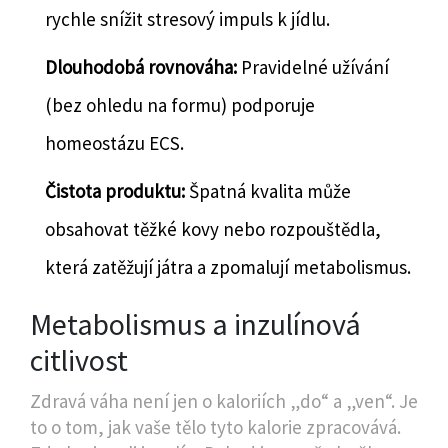
rychle snížit stresový impuls k jídlu.
Dlouhodobá rovnováha:
Pravidelné užívání
(bez ohledu na formu) podporuje
homeostázu ECS.
Čistota produktu:
Špatná kvalita může
obsahovat těžké kovy nebo rozpouštědla,
která zatěžují játra a zpomalují metabolismus.
Metabolismus a inzulínová
citlivost
Zdravá váha není jen o kaloriích „do“ a „ven“. Je
to o tom, jak vaše tělo tyto kalorie zpracovává.