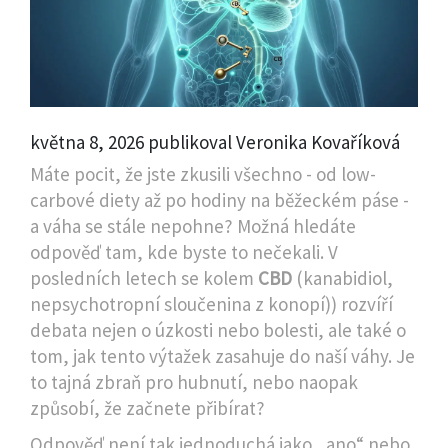
května 8, 2026 publikoval Veronika Kovaříková
Máte pocit, že jste zkusili všechno - od low-
carbové diety až po hodiny na běžeckém páse -
a váha se stále nepohne? Možná hledáte
odpověď tam, kde byste to nečekali. V
posledních letech se kolem
CBD
(
kanabidiol,
nepsychotropní sloučenina z konopí
)) rozvíří
debata nejen o úzkosti nebo bolesti, ale také o
tom, jak tento výtažek zasahuje do naší váhy. Je
to tajná zbraň pro hubnutí, nebo naopak
způsobí, že začnete přibírat?
Odpověď není tak jednoduchá jako „ano“ nebo