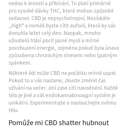
vedou k lenosti a přibírání. To platí primárně
pro vysoké dávky THC, které mohou způsobit
sedavost. CBD je nepsychotropní. Nezískáte
„high“ a neměli byste cítit euforii, která by vás
donutila ležet celý den. Naopak, mnoho
uživatelů hlásí pocit jasné mysli a mírné
povzbuzení energie, zejména pokud byla únava
způsobena chronickým stresem nebo špatným
spánkem.
Některé lidi může CBD na počátku mírně uspat.
Pokud to u vás nastane, zkuste změnit čas
užívání na večer. Jiní zase cítí navodnění. Každé
tělo je jiné a váš endokannabinoидní systém je
unikátní. Experimentujte a naslouchejte svému
tělu.
Pomůže mi CBD shatter hubnout