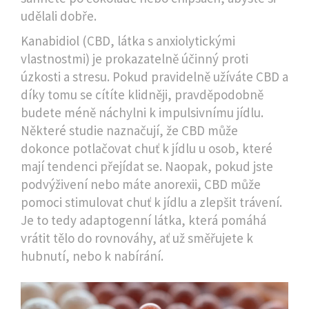
udělali dobře.
Kanabidiol
(
CBD, látka s anxiolytickými
vlastnostmi
) je prokazatelně účinný proti
úzkosti a stresu. Pokud pravidelně užíváte CBD a
díky tomu se cítíte klidněji, pravděpodobně
budete méně náchylni k impulsivnímu jídlu.
Některé studie naznačují, že CBD může
dokonce potlačovat chuť k jídlu u osob, které
mají tendenci přejídat se. Naopak, pokud jste
podvýživení nebo máte anorexii, CBD může
pomoci stimulovat chuť k jídlu a zlepšit trávení.
Je to tedy adaptogenní látka, která pomáhá
vrátit tělo do rovnováhy, ať už směřujete k
hubnutí, nebo k nabírání.