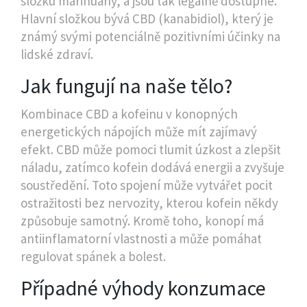
složku marihuany, a jsou tak legálně dostupné.
Hlavní složkou bývá CBD (kanabidiol), který je
známý svými potenciálně pozitivními účinky na
lidské zdraví.
Jak fungují na naše tělo?
Kombinace CBD a kofeinu v konopných
energetických nápojích může mít zajímavý
efekt. CBD může pomoci tlumit úzkost a zlepšit
náladu, zatímco kofein dodává energii a zvyšuje
soustředění. Toto spojení může vytvářet pocit
ostražitosti bez nervozity, kterou kofein někdy
způsobuje samotný. Kromě toho, konopí má
antiinflamatorní vlastnosti a může pomáhat
regulovat spánek a bolest.
Případné výhody konzumace