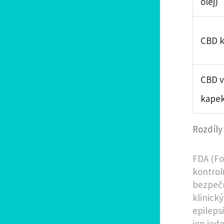
olej)
CBD k
CBD v
kape
Rozdíly
FDA (Fo
kontrolu
bezpečn
klinický
epilepsi
jen jed