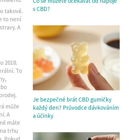
Co se můžete očekávat od nápoje
s CBD?
ko takové.
e to není
stravy. A
u 2018.
rální. To
ny,
ebo
prodej.
Je bezpečné brát CBD gumičky
erá může
každý den? Průvodce dávkováním
í. A
a účinky
tně máte
 na trhu
m. Pokud