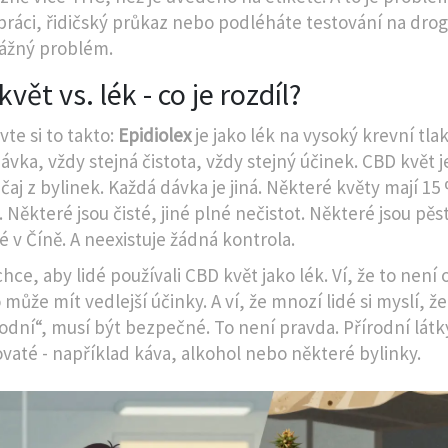
práci, řidičský průkaz nebo podléháte testování na dro
vážný problém.
vět vs. lék - co je rozdíl?
te si to takto:
Epidiolex
je jako lék na vysoký krevní tlak
ávka, vždy stejná čistota, vždy stejný účinek. CBD květ j
čaj z bylinek. Každá dávka je jiná. Některé květy mají 1
. Některé jsou čisté, jiné plné nečistot. Některé jsou pě
é v Číně. A neexistuje žádná kontrola.
ce, aby lidé používali CBD květ jako lék. Ví, že to není
o může mít vedlejší účinky. A ví, že mnozí lidé si myslí, že
rodní“, musí být bezpečné. To není pravda. Přírodní lá
ovaté - například káva, alkohol nebo některé bylinky.