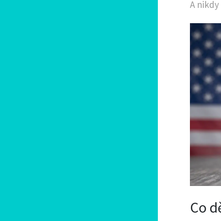
A nikdy
Co d