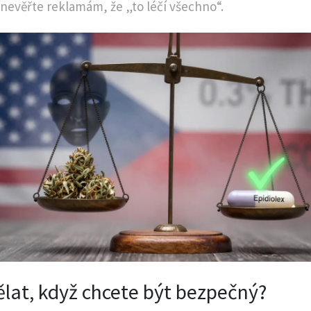
 nevěřte reklamám, že „to léčí všechno“.
ělat, když chcete být bezpečný?