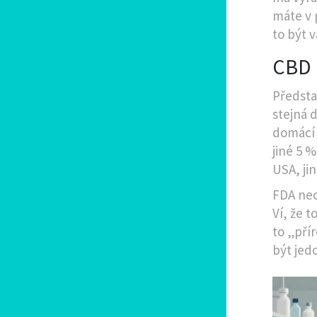
máte v 
to být 
CBD k
Představ
stejná d
domácí 
jiné 5 %
USA, jin
FDA nech
Ví, že t
to „pří
být jed