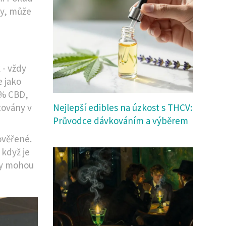
gy, může
 - vždy
e jako
5 % CBD,
stovány v
Nejlepší edibles na úzkost s THCV:
Průvodce dávkováním a výběrem
 ověřené.
 když je
tky mohou