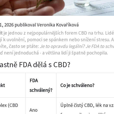
1, 2026 publikoval Veronika Kovaříková
ět
je jednou z nejpopulárnějších forem CBD na trhu. Lid
jí k uvolnění, pomoci se spánkem nebo snížení stresu. Al
íte, často se ptáte:
Je to opravdu legální? Je FDA to schv
 není jednoduchá - a většina lidí ji špatně pochopila.
lastně FDA dělá s CBD?
FDA
ukt
Co je schváleno?
schválený?
olex (CBD
Úplně čistý CBD, lék na v
Ano