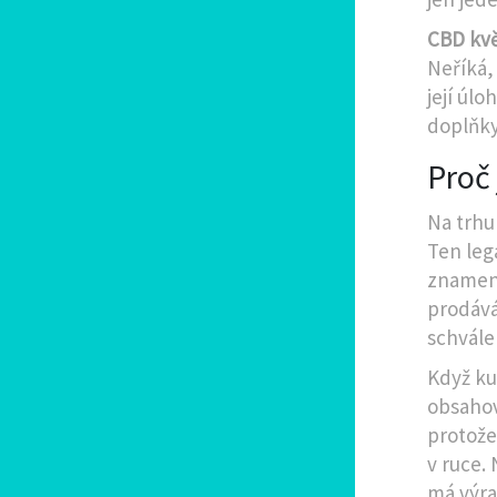
CBD kv
Neříká,
její úlo
doplňky
Proč
Na trhu
Ten leg
znamená
prodává
schvále
Když ku
obsahov
protože
v ruce.
má výra