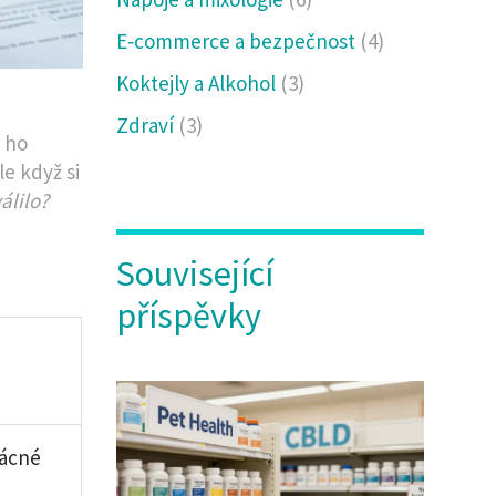
E‑commerce a bezpečnost
(4)
Koktejly a Alkohol
(3)
Zdraví
(3)
é ho
e když si
álilo?
Související
příspěvky
zácné