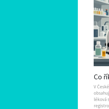
Co ří
V České 
obsahuj
léková 
registr