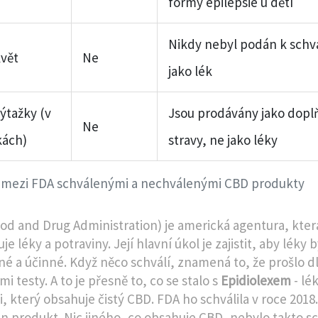
formy epilepsie u dětí
Nikdy nebyl podán k schv
vět
Ne
jako lék
ýtažky (v
Jsou prodávány jako dopl
Ne
kách)
stravy, ne jako léky
 mezi FDA schválenými a nechválenými CBD produkty
od and Drug Administration) je americká agentura, kter
je léky a potraviny. Její hlavní úkol je zajistit, aby léky b
é a účinné. Když něco schválí, znamená to, že prošlo 
mi testy. A to je přesně to, co se stalo s
Epidiolexem
- lé
i, který obsahuje čistý CBD. FDA ho schválila v roce 2018. 
en produkt. Nic jiného, co obsahuje CBD, nebylo takto s