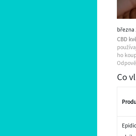
března 
CBD kv
používa
ho koup
Odpověď
Co v
Prod
Epidi