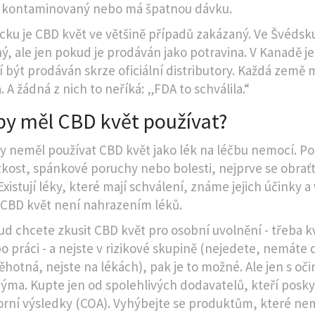
e kontaminovaný nebo má špatnou dávku.
ku je CBD květ ve většině případů zakázaný. Ve Švédsku
ý, ale jen pokud je prodáván jako potravina. V Kanadě je
í být prodáván skrze oficiální distributory. Každá země m
. A žádná z nich to neříká: „FDA to schválila.“
by měl CBD květ používat?
y neměl používat CBD květ jako lék na léčbu nemocí. P
kost, spánkové poruchy nebo bolesti, nejprve se obrať
Existují léky, které mají schválení, známe jejich účinky a 
 CBD květ není nahrazením léků.
ud chcete zkusit CBD květ pro osobní uvolnění - třeba kv
o práci - a nejste v rizikové skupině (nejedete, nemáte d
těhotná, nejste na lékách), pak je to možné. Ale jen s oč
ýma. Kupte jen od spolehlivých dodavatelů, kteří posky
orní výsledky (COA). Vyhýbejte se produktům, které nema