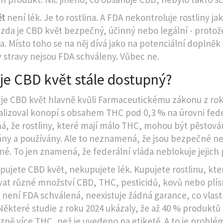
ět
není lék. Je to rostlina. A FDA nekontroluje rostliny ja
 zda je CBD květ bezpečný, účinný nebo legální - protož
ha. Místo toho se na něj dívá jako na potenciální doplněk 
 stravy nejsou FDA schváleny. Vůbec ne.
 je CBD květ stále dostupný?
 je CBD květ hlavně kvůli Farmaceutickému zákonu z rok
alizoval konopí s obsahem THC pod 0,3 % na úrovni fede
, že rostliny, které mají málo THC, mohou být pěstová
ny a používány. Ale to neznamená, že jsou bezpečné n
né. To jen znamená, že federální vláda neblokuje jejich 
pujete CBD květ, nekupujete lék. Kupujete rostlinu, kt
at různé množství CBD, THC, pesticidů, kovů nebo plísn
 není FDA schválená, neexistuje žádná garance, co vlas
 Některé studie z roku 2024 ukázaly, že až 40 % produktů
zně více THC, než je uvedeno na etiketě. A to je problé