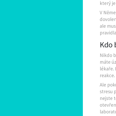
který j
V Němec
dovolen
ale mus
pravidla
Kdo 
Nikdo b
máte úz
lékaře. 
reakce.
Ale pok
stresu p
nejste 
otevřen
laborat