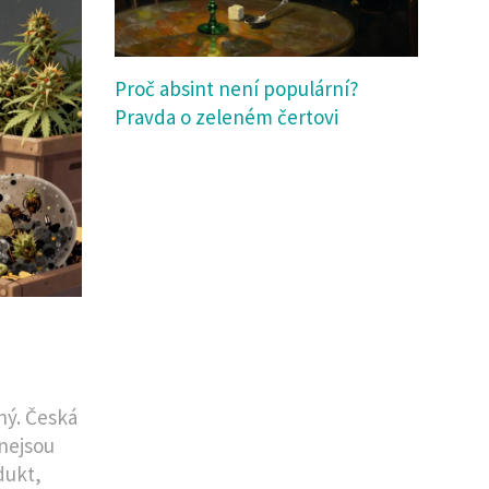
Proč absint není populární?
Pravda o zeleném čertovi
ný. Česká
nejsou
dukt,