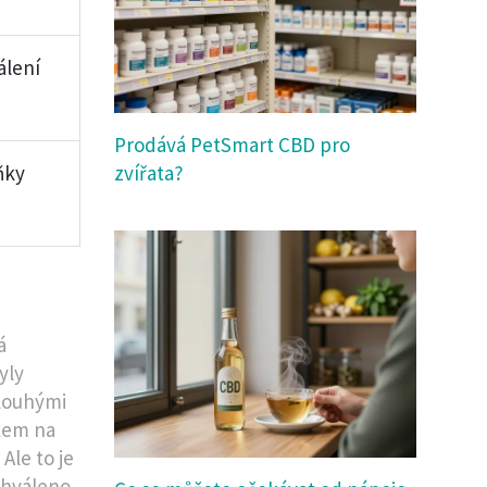
álení
Prodává PetSmart CBD pro
ňky
zvířata?
á
yly
dlouhými
kem na
Ale to je
chváleno.