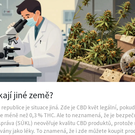
kají jiné země?
republice je situace jiná. Zde je CBD květ legální, pokud
e méně než 0,3 % THC. Ale to neznamená, že je bezpeč
správa (SÚKL) neověřuje kvalitu CBD produktů, protože 
ovány jako léky. To znamená, že i zde můžete koupit pro