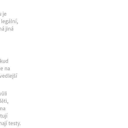
 je
 legální,
á jiná
okud
te na
vedlejší
ůli
ěti,
ima
tují
jí testy.