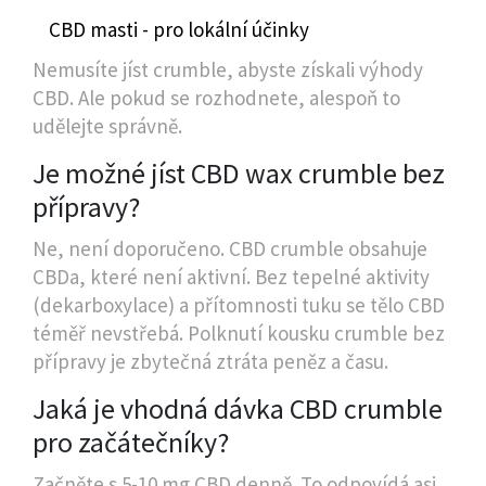
CBD masti - pro lokální účinky
Nemusíte jíst crumble, abyste získali výhody
CBD. Ale pokud se rozhodnete, alespoň to
udělejte správně.
Je možné jíst CBD wax crumble bez
přípravy?
Ne, není doporučeno. CBD crumble obsahuje
CBDa, které není aktivní. Bez tepelné aktivity
(dekarboxylace) a přítomnosti tuku se tělo CBD
téměř nevstřebá. Polknutí kousku crumble bez
přípravy je zbytečná ztráta peněz a času.
Jaká je vhodná dávka CBD crumble
pro začátečníky?
Začněte s 5-10 mg CBD denně. To odpovídá asi