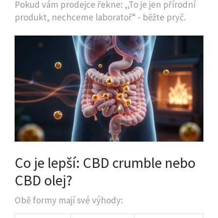
Pokud vám prodejce řekne: „To je jen přírodní
produkt, nechceme laboratoř“ - běžte pryč.
Co je lepší: CBD crumble nebo
CBD olej?
Obě formy mají své výhody: