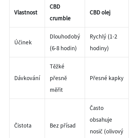
CBD
Vlastnost
CBD olej
crumble
Dlouhodobý
Rychlý (1-2
Účinek
(6-8 hodin)
hodiny)
Těžké
Dávkování
přesně
Přesné kapky
měřit
Často
obsahuje
Čistota
Bez přísad
nosič (olivový