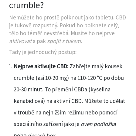
crumble?
Nemůžete ho prostě polknout jako tabletu. CBD
je tukově rozpustný. Pokud ho polknete celý,
tělo ho téměř nevstřebá. Musíte ho nejprve
aktivovat
a pak
spojit s tukem
.
Tady je jednoduchý postup:
Nejprve aktivujte CBD:
Zahřejte malý kousek
crumble (asi 10-20 mg) na 110-120 °C po dobu
20-30 minut. To přemění CBDa (kyselina
kanabidiová) na aktivní CBD. Můžete to udělat
v troubě na nejnižším režimu nebo pomocí
speciálního zařízení jako je
oven podložka
nebo
decarb box
.