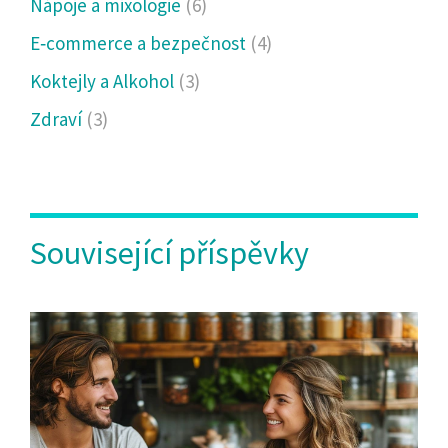
Nápoje a mixologie
(6)
E‑commerce a bezpečnost
(4)
Koktejly a Alkohol
(3)
Zdraví
(3)
Související příspěvky