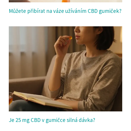
Můžete přibírat na váze užíváním CBD gumiček?
Je 25 mg CBD v gumičce silná dávka?