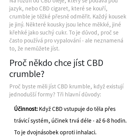
Na rozdíl od CBD oleje, který se podává pod
jazyk, nebo CBD cigaret, které se kouří,
crumble je těžké přesně odměřit. Každý kousek
je jiný. Některé kousky jsou lehce měkké, jiné
křehké jako suchý cukr. To je důvod, proč se
často používá pro vypalování - ale neznamená
to, že nemůžete jíst.
Proč někdo chce jíst CBD
crumble?
Proč byste měli jíst CBD krumble, když existují
jednodušší formy? Tři hlavní důvody:
Účinnost:
Když CBD vstupuje do těla přes
trávicí systém, účinek trvá déle - až 6-8 hodin.
To je dvojnásobek oproti inhalaci.