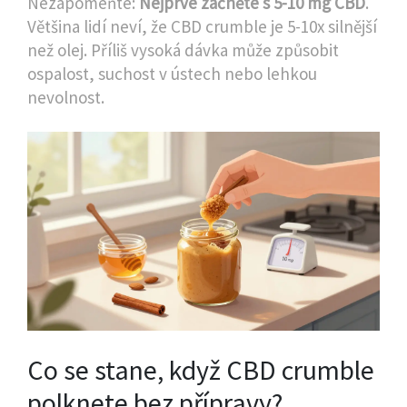
Nezapomeňte:
Nejprve začněte s 5-10 mg CBD
.
Většina lidí neví, že CBD crumble je 5-10x silnější
než olej. Příliš vysoká dávka může způsobit
ospalost, suchost v ústech nebo lehkou
nevolnost.
Co se stane, když CBD crumble
polknete bez přípravy?