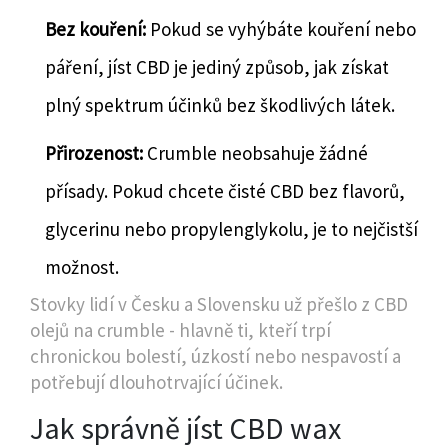
Bez kouření:
Pokud se vyhýbáte kouření nebo
páření, jíst CBD je jediný způsob, jak získat
plný spektrum účinků bez škodlivých látek.
Přirozenost:
Crumble neobsahuje žádné
přísady. Pokud chcete čisté CBD bez flavorů,
glycerinu nebo propylenglykolu, je to nejčistší
možnost.
Stovky lidí v Česku a Slovensku už přešlo z CBD
olejů na crumble - hlavně ti, kteří trpí
chronickou bolestí, úzkostí nebo nespavostí a
potřebují dlouhotrvající účinek.
Jak správně jíst CBD wax