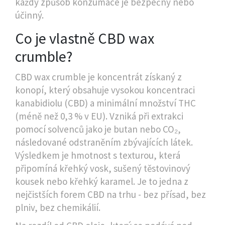
každý způsob konzumace je bezpečný nebo
účinný.
Co je vlastně CBD wax
crumble?
CBD wax crumble je koncentrát získaný z
konopí, který obsahuje vysokou koncentraci
kanabidiolu (CBD) a minimální množství THC
(méně než 0,3 % v EU). Vzniká při extrakci
pomocí solvenců jako je butan nebo CO₂,
následované odstraněním zbývajících látek.
Výsledkem je hmotnost s texturou, která
připomíná křehký vosk, sušený těstovinový
kousek nebo křehký karamel. Je to jedna z
nejčistších forem CBD na trhu - bez přísad, bez
plniv, bez chemikálií.