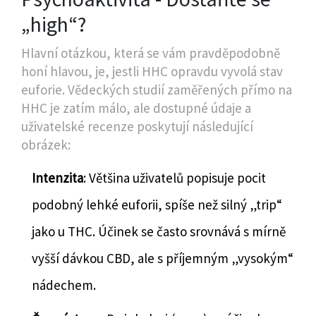
„high“?
Hlavní otázkou, která se vám pravděpodobně
honí hlavou, je, jestli HHC opravdu vyvolá stav
euforie. Vědeckých studií zaměřených přímo na
HHC je zatím málo, ale dostupné údaje a
uživatelské recenze poskytují následující
obrázek:
Intenzita
: Většina uživatelů popisuje pocit
podobný lehké euforii, spíše než silný „trip“
jako u THC. Účinek se často srovnává s mírně
vyšší dávkou CBD, ale s příjemným „vysokým“
nádechem.