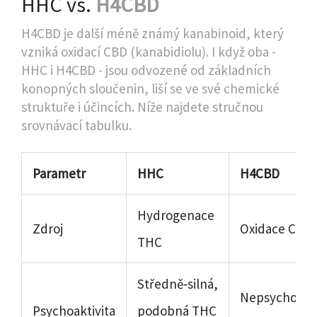
HHC vs.
H4CBD
H4CBD je další méně známý kanabinoid, který
vzniká oxidací CBD (kanabidiolu). I když oba -
HHC i H4CBD - jsou odvozené od základních
konopných sloučenin, liší se ve své chemické
struktuře i účincích. Níže najdete stručnou
srovnávací tabulku.
Parametr
HHC
H4CBD
Hydrogenace
Zdroj
Oxidace CBD
THC
Středně‑silná,
Nepsychoakti
Psychoaktivita
podobná THC