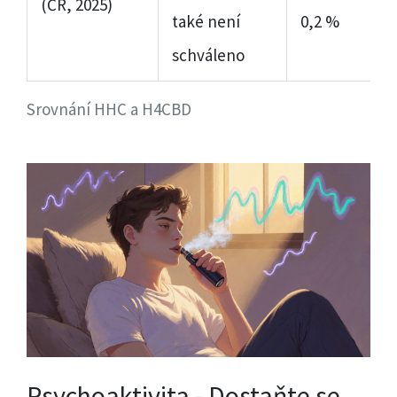
(ČR, 2025)
také není
0,2 %
schváleno
Srovnání HHC a H4CBD
Psychoaktivita - Dostaňte se