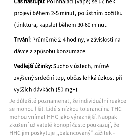
Čas nástupu
: Po inhalaci (vape) se účinek
projeví během 2-5 minut, po ústním požitku
(tinktura, kapsle) během 30-60 minut.
Trvání
: Průměrně 2-4 hodiny, v závislosti na
dávce a způsobu konzumace.
Vedlejší účinky
: Sucho v ústech, mírně
zvýšený srdeční tep, občas lehká úzkost při
vyšších dávkách (50 mg+).
Je důležité poznamenat, že individuální reakce
se mohou lišit. Lidé s nízkou tolerancí na THC
mohou vnímat HHC jako výraznější. Naopak
zkušení uživatelé konopí často poukazují, že
HHC jim poskytuje „balancovaný“ zážitek -