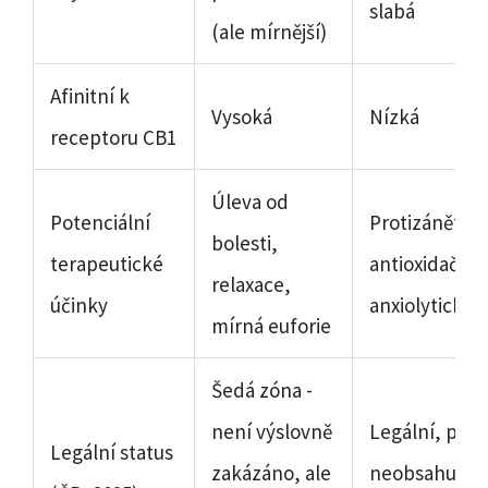
slabá
(ale mírnější)
Afinitní k
Vysoká
Nízká
receptoru CB1
Úleva od
Potenciální
Protizánětliv
bolesti,
terapeutické
antioxidační,
relaxace,
účinky
anxiolytické
mírná euforie
Šedá zóna -
není výslovně
Legální, pok
Legální status
zakázáno, ale
neobsahuje 