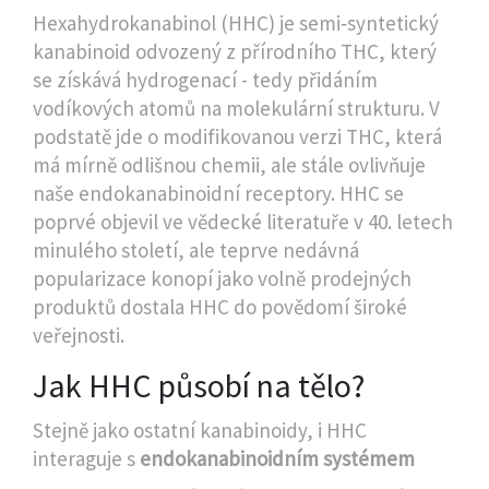
Hexahydrokanabinol (HHC) je semi‑syntetický
kanabinoid odvozený z přírodního THC, který
se získává hydrogenací - tedy přidáním
vodíkových atomů na molekulární strukturu.
V
podstatě jde o modifikovanou verzi THC, která
má mírně odlišnou chemii, ale stále ovlivňuje
naše endokanabinoidní receptory. HHC se
poprvé objevil ve vědecké literatuře v 40. letech
minulého století, ale teprve nedávná
popularizace konopí jako volně prodejných
produktů dostala HHC do povědomí široké
veřejnosti.
Jak HHC působí na tělo?
Stejně jako ostatní kanabinoidy, i HHC
interaguje s
endokanabinoidním systémem