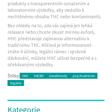
produkty s transparentním označením a
laboratorními výsledky, aby nedošlo k
nechtěnému obsahu THC nebo kontaminantů.
Bez ohledu na to, zda vás zajímá jen lehká
relaxace nebo chcete zkusit mírnou euforii,
HHC představuje zajímavou alternativu k
tradičnímu THC. Klíčová je informovanost -
znáte-li účinky, legální rámec i správné
dávkování, můžete HHC užívat bezpečně a s
očekávanými výsledky.
Štítky:
HHC
H4CBD
kanabinoidy
psychoaktivita
legalita
Kategorie