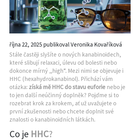
října 22, 2025 publikoval Veronika Kovaříková
Stále častěji slyšíte o nových kanabinoidech,
které slibují relaxaci, úlevu od bolesti nebo
dokonce mírný „high“. Mezi nimi se objevuje i
HHC (hexahydrokanabinol). Přichází vám
otázka:
získá mě HHC do stavu euforie
nebo je
to jen další neúčinný doplněk? Pojďme si to
rozebrat krok za krokem, ať už uvažujete o
první zkušenosti nebo chcete doplnit své
znalosti o kanabinoidních látkách.
Co je
HHC
?