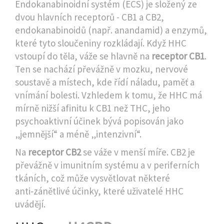
Endokanabinoidní systém (ECS) je složený ze
dvou hlavních receptorů - CB1 a CB2,
endokanabinoidů (např. anandamid) a enzymů,
které tyto sloučeniny rozkládají. Když HHC
vstoupí do těla, váže se hlavně na
receptor CB1
.
Ten se nachází převážně v mozku, nervové
soustavě a místech, kde řídí náladu, paměť a
vnímání bolesti. Vzhledem k tomu, že HHC má
mírně nižší afinitu k CB1 než THC, jeho
psychoaktivní účinek bývá popisován jako
„jemnější“ a méně „intenzivní“.
Na
receptor CB2
se váže v menší míře. CB2 je
převážně v imunitním systému a v periferních
tkáních, což může vysvětlovat některé
anti‑zánětlivé účinky, které uživatelé HHC
uvádějí.