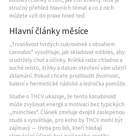
stručný přehled hlavních témat a co z nich
můžete vzít do praxe hned teď.
Hlavní články měsíce
„Trvanlivost tvrdých cukrovinek s obsahem
cannabis“ vysvětluje, jak skladovat edibles, aby
si udržely chuť a účinky. Krátká rada: chladno a
suché místo, štítky a datum otevření vám ušetří
zklamání. Pokud chcete prodloužit životnost,
balení v hermetické nádobě a lednička pomůže.
Studie o THCV ukazuje, že tento kanabinoid
může zvyšovat energii a motivaci bez typických
„munchies“. Článek zmiňuje dvojitě zaslepenou
studii a vysvětluje, pro koho by THCV mohl být
zajímavý — třeba pro lidi, kteří hledají
stimulační účinek bez zvýšeného apetitu.