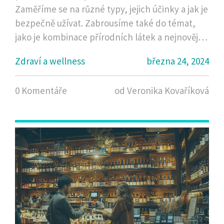
Zaměříme se na různé typy, jejich účinky a jak je
bezpečně užívat. Zabrousíme také do témat,
jako je kombinace přírodních látek a nejnovější
výzkum, což nám pomůže pochopit, proč by
Zdraví a wellness
března 24, 2024
mohly být želatinové bonbóny dobrým řešením
pro ty, kteří trpí chronickou bolestí, a jak vybrat
0 Komentáře
od Veronika Kovaříková
ty nejúčinnější.