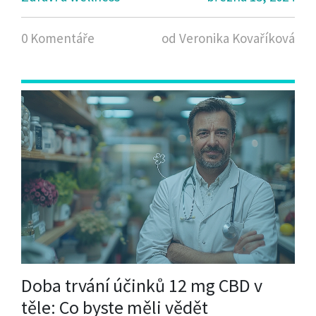
průzkum jejich chemických struktur, účinků,
právního postavení a rad, jak si vybrat mezi nimi
0 Komentáře
od Veronika Kovaříková
správný produkt pro vaše potřeby.
Doba trvání účinků 12 mg CBD v
těle: Co byste měli vědět