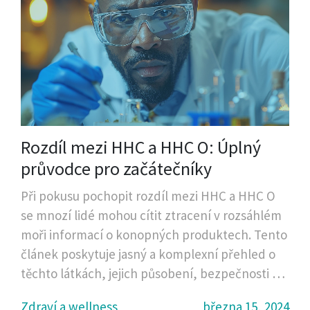
Rozdíl mezi HHC a HHC O: Úplný
průvodce pro začátečníky
Při pokusu pochopit rozdíl mezi HHC a HHC O
se mnozí lidé mohou cítit ztracení v rozsáhlém
moři informací o konopných produktech. Tento
článek poskytuje jasný a komplexní přehled o
těchto látkách, jejich působení, bezpečnosti a
potenciálním využití. Zahrnujeme podrobný
Zdraví a wellness
března 15, 2024