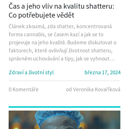
Čas a jeho vliv na kvalitu shatteru:
Co potřebujete vědět
Článek zkoumá, zda shatter, koncentrovaná
forma cannabis, se časem kazí a jak se to
projevuje na jeho kvalitě. Budeme diskutovat o
faktorech, které ovlivňují životnost shatteru,
správném uchovávání a tipy, jak se vyhnout
degradaci. Seznámíme vás i s tím, jak poznat, že
Zdraví a životní styl
března 17, 2024
je shatter už za svou zenitem, a jaké to má
dopady na jeho účinky a bezpečnost.
0 Komentáře
od Veronika Kovaříková