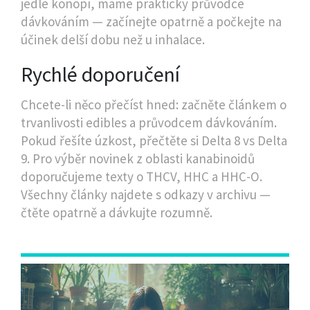
jedlé konopí, máme praktický průvodce
dávkováním — začínejte opatrně a počkejte na
účinek delší dobu než u inhalace.
Rychlé doporučení
Chcete-li něco přečíst hned: začněte článkem o
trvanlivosti edibles a průvodcem dávkováním.
Pokud řešíte úzkost, přečtěte si Delta 8 vs Delta
9. Pro výběr novinek z oblasti kanabinoidů
doporučujeme texty o THCV, HHC a HHC-O.
Všechny články najdete s odkazy v archivu —
čtěte opatrně a dávkujte rozumně.