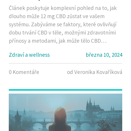
Článek poskytuje komplexní pohled na to, jak
dlouho může 12 mg CBD zůstat ve vašem
systému. Zabýváme se faktory, které ovlivňují
dobu trvání CBD v těle, možnými zdravotními
přínosy a metodami, jak může tělo CBD
metabolizovat. Čtenáři získají představu o tom,
Zdraví a wellness
března 10, 2024
co ovlivňuje délku působení CBD a jak může být
tento kanabinoid prospěšný pro zdraví.
0 Komentáře
od Veronika Kovaříková