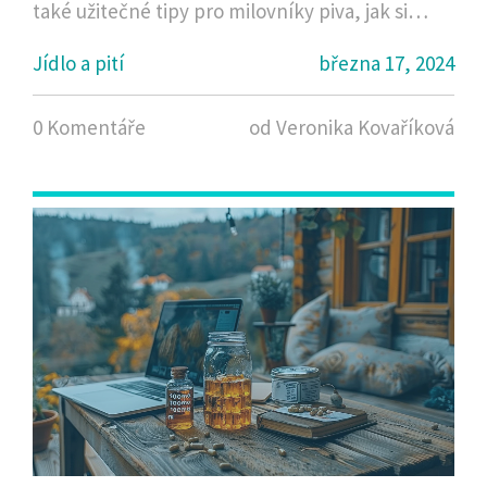
také užitečné tipy pro milovníky piva, jak si
vybrat tu správnou IPA a jak je správně
Jídlo a pití
března 17, 2024
degustovat. Čtenáři se dozvědí zajímavá fakta o
vzniku IPA a jaké faktory ovlivňují jejich
0 Komentáře
od Veronika Kovaříková
charakteristickou chuť.