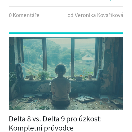
tipy, jak je skladovat, abyste si mohli
vychutnávat jejich optimální kvalitu co nejdéle.
0 Komentáře
od Veronika Kovaříková
Delta 8 vs. Delta 9 pro úzkost:
Kompletní průvodce