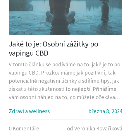
Jaké to je: Osobní zážitky po
vapingu CBD
V tomto článku se podíváme na to, jaké je to po
vapingu CBD. Prozkoumáme jak pozitivní, tak
potenciálně negativní účinky a sdílíme tipy, jak
získat z této zkušenosti to nejlepší. Přinášíme
vám osobní náhled na to, co můžete očekávat,
když se rozhodnete vyzkoušet CBD ve formě
Zdraví a wellness
března 8, 2024
inhalace. Seznámíme vás také s důležitými
bezpečnostními opatřeními a tipy, jak začít.
0 Komentáře
od Veronika Kovaříková