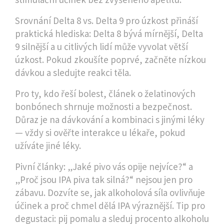
Srovnání Delta 8 vs. Delta 9 pro úzkost přináší
praktická hlediska: Delta 8 bývá mírnější, Delta
9 silnější a u citlivých lidí může vyvolat větší
úzkost. Pokud zkoušíte poprvé, začněte nízkou
dávkou a sledujte reakci těla.
Pro ty, kdo řeší bolest, článek o želatinových
bonbónech shrnuje možnosti a bezpečnost.
Důraz je na dávkování a kombinaci s jinými léky
— vždy si ověřte interakce u lékaře, pokud
užíváte jiné léky.
Pivní články: „Jaké pivo vás opije nejvíce?“ a
„Proč jsou IPA piva tak silná?“ nejsou jen pro
zábavu. Dozvíte se, jak alkoholová síla ovlivňuje
účinek a proč chmel dělá IPA výraznější. Tip pro
degustaci: pij pomalu a sleduj procento alkoholu