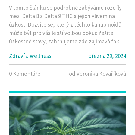
V tomto článku se podrobně zabýváme rozdíly
mezi Delta 8 a Delta 9 THC a jejich vlivem na
úzkost. Dozvíte se, který z těchto kanabinoidů
může být pro vás lepší volbou pokud řešíte
úzkostné stavy, zahrnujeme zde zajímavá fakta,
tipy a doporučení podložená vědeckými
Zdraví a wellness
března 29, 2024
studiemi. Zajímavě a srozumitelně vám
představíme vše, co potřebujete vědět o Delta 8
0 Komentáře
od Veronika Kovaříková
a Delta 9, abyste mohli učinit informované
rozhodnutí o své péči o duševní zdraví.