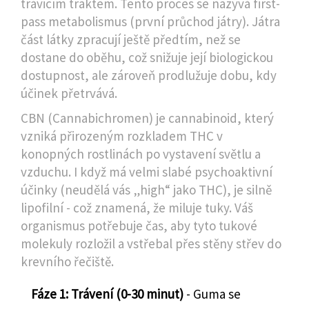
trávicím traktem. Tento proces se nazývá first-
pass metabolismus (první průchod játry). Játra
část látky zpracují ještě předtím, než se
dostane do oběhu, což snižuje její biologickou
dostupnost, ale zároveň prodlužuje dobu, kdy
účinek přetrvává.
CBN (Cannabichromen)
je cannabinoid, který
vzniká přirozeným rozkladem THC v
konopných rostlinách po vystavení světlu a
vzduchu. I když má velmi slabé psychoaktivní
účinky (neudělá vás „high“ jako THC), je silně
lipofilní - což znamená, že miluje tuky. Váš
organismus potřebuje čas, aby tyto tukové
molekuly rozložil a vstřebal přes stěny střev do
krevního řečiště.
Fáze 1: Trávení (0-30 minut)
- Guma se