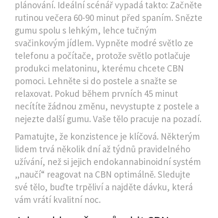
plánování. Ideální scénář vypadá takto: Začněte
rutinou večera 60-90 minut před spaním. Snězte
gumu spolu s lehkým, lehce tučným
svačinkovým jídlem. Vypněte modré světlo ze
telefonu a počítače, protože světlo potlačuje
produkci melatoninu, kterému chcete CBN
pomoci. Lehněte si do postele a snažte se
relaxovat. Pokud během prvních 45 minut
necítíte žádnou změnu, nevystupte z postele a
nejezte další gumu. Vaše tělo pracuje na pozadí.
Pamatujte, že konzistence je klíčová. Některým
lidem trvá několik dní až týdnů pravidelného
užívání, než si jejich endokannabinoidní systém
„naučí“ reagovat na CBN optimálně. Sledujte
své tělo, buďte trpěliví a najděte dávku, která
vám vrátí kvalitní noc.