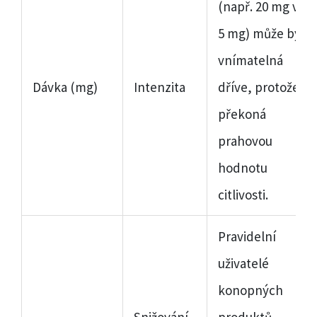
(např. 20 mg vs
5 mg) může být
vnímatelná
Dávka (mg)
Intenzita
dříve, protože
překoná
prahovou
hodnotu
citlivosti.
Pravidelní
uživatelé
konopných