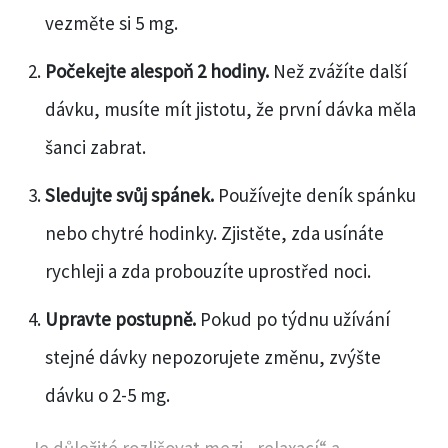
vezměte si 5 mg.
Počekejte alespoň 2 hodiny.
Než zvážíte další
dávku, musíte mít jistotu, že první dávka měla
šanci zabrat.
Sledujte svůj spánek.
Používejte deník spánku
nebo chytré hodinky. Zjistěte, zda usínáte
rychleji a zda probouzíte uprostřed noci.
Upravte postupně.
Pokud po týdnu užívání
stejné dávky nepozorujete změnu, zvýšte
dávku o 2-5 mg.
Je důležité rozlišovat mezi „relaxací“ a