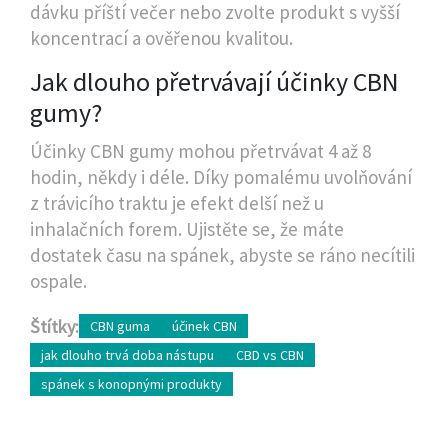
dávku příští večer nebo zvolte produkt s vyšší
koncentrací a ověřenou kvalitou.
Jak dlouho přetrvávají účinky CBN
gumy?
Účinky CBN gumy mohou přetrvávat 4 až 8
hodin, někdy i déle. Díky pomalému uvolňování
z trávicího traktu je efekt delší než u
inhalačních forem. Ujistěte se, že máte
dostatek času na spánek, abyste se ráno necítili
ospale.
Štítky:
CBN guma
účinek CBN
jak dlouho trvá doba nástupu
CBD vs CBN
spánek s konopnými produkty