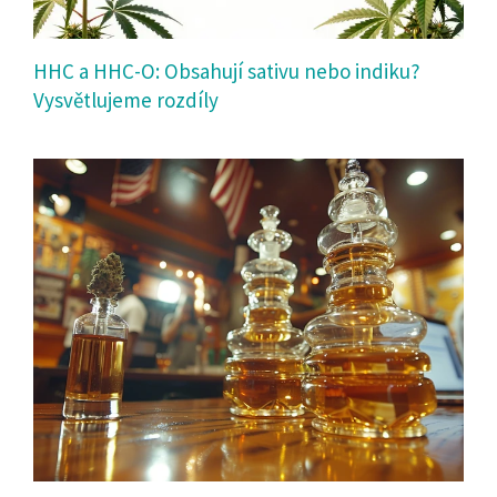
HHC a HHC-O: Obsahují sativu nebo indiku?
Vysvětlujeme rozdíly