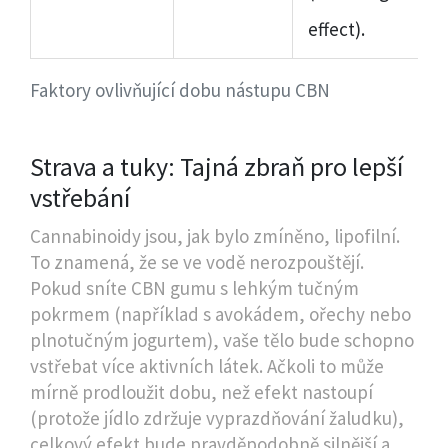
effect).
Faktory ovlivňující dobu nástupu CBN
Strava a tuky: Tajná zbraň pro lepší
vstřebání
Cannabinoidy jsou, jak bylo zmíněno, lipofilní.
To znamená, že se ve vodě nerozpouštějí.
Pokud sníte CBN gumu s lehkým tučným
pokrmem (například s avokádem, ořechy nebo
plnotučným jogurtem), vaše tělo bude schopno
vstřebat více aktivních látek. Ačkoli to může
mírně prodloužit dobu, než efekt nastoupí
(protože jídlo zdržuje vyprazdňování žaludku),
celkový efekt bude pravděpodobně silnější a