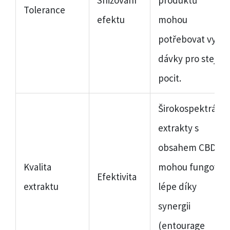
Snižování
produktů
Tolerance
efektu
mohou
potřebovat vyšší
dávky pro stejný
pocit.
Širokospektrální
extrakty s
obsahem CBD
Kvalita
mohou fungovat
Efektivita
extraktu
lépe díky
synergii
(entourage