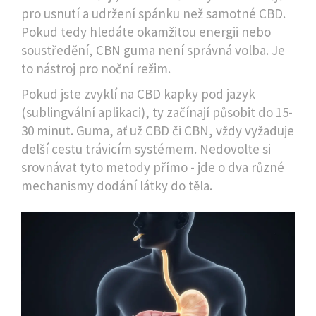
pro usnutí a udržení spánku než samotné CBD.
Pokud tedy hledáte okamžitou energii nebo
soustředění, CBN guma není správná volba. Je
to nástroj pro noční režim.
Pokud jste zvyklí na CBD kapky pod jazyk
(sublingvální aplikaci), ty začínají působit do 15-
30 minut. Guma, ať už CBD či CBN, vždy vyžaduje
delší cestu trávicím systémem. Nedovolte si
srovnávat tyto metody přímo - jde o dva různé
mechanismy dodání látky do těla.