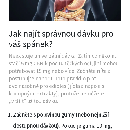
Jak najít správnou dávku pro
váš spánek?
Neexistuje univerzální dávka. Zatímco někomu
stačí 5 mg CBN k pocitu těžkých očí, jiní mohou
potřebovat 15 mg nebo více. Začněte níže a
postupujte nahoru. Toto pravidlo platí
dvojnásobně pro edibles (jídla a nápoje s
konopnými extrakty), protože nemůžete
„vrátit“ užitou dávku.
Začněte s polovinou gumy (nebo nejnižší
dostupnou dávkou).
Pokud je guma 10 mg,