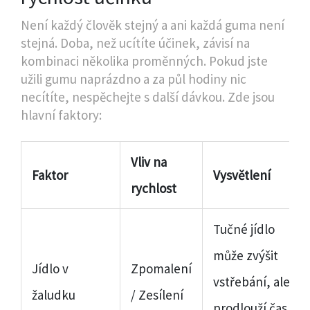
Není každý člověk stejný a ani každá guma není
stejná. Doba, než ucítíte účinek, závisí na
kombinaci několika proměnných. Pokud jste
užili gumu naprázdno a za půl hodiny nic
necítíte, nespěchejte s další dávkou. Zde jsou
hlavní faktory:
Vliv na
Faktor
Vysvětlení
rychlost
Tučné jídlo
může zvýšit
Jídlo v
Zpomalení
vstřebání, ale
žaludku
/ Zesílení
prodlouží čas do