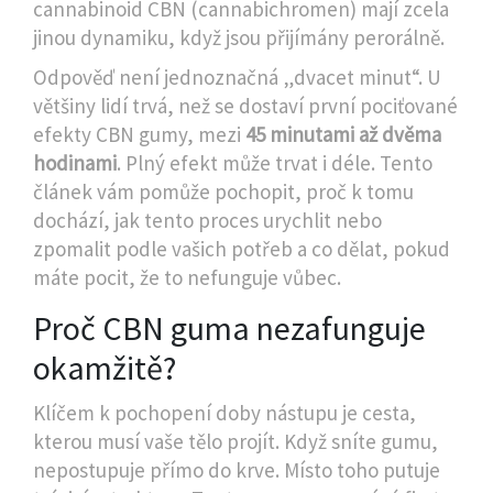
cannabinoid CBN (cannabichromen)
mají zcela
jinou dynamiku, když jsou přijímány perorálně.
Odpověď není jednoznačná „dvacet minut“. U
většiny lidí trvá, než se dostaví první pociťované
efekty CBN gumy, mezi
45 minutami až dvěma
hodinami
. Plný efekt může trvat i déle. Tento
článek vám pomůže pochopit, proč k tomu
dochází, jak tento proces urychlit nebo
zpomalit podle vašich potřeb a co dělat, pokud
máte pocit, že to nefunguje vůbec.
Proč CBN guma nezafunguje
okamžitě?
Klíčem k pochopení doby nástupu je cesta,
kterou musí vaše tělo projít. Když sníte gumu,
nepostupuje přímo do krve. Místo toho putuje