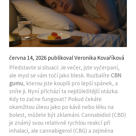
června 14, 2026 publikoval Veronika Kovaříková
Představte si situaci: Je večer, jste vyčerpaní,
ale mysl se vám točí jako blesk. Rozbalíte
CBN
gumu
, kterou jste koupili pro lepší spánek, a
sníte ji. Nyní přichází ta nejdůležitější otázka:
Kdy to začne fungovat? Pokud čekáte
okamžitou úlevu jako po kávě nebo léku na
bolest, můžete být zklamáni. Cannabidiol (CBD)
je známý svou relativně rychlou reakcí při
inhalaci, ale cannabigerol (CBG) a zejména