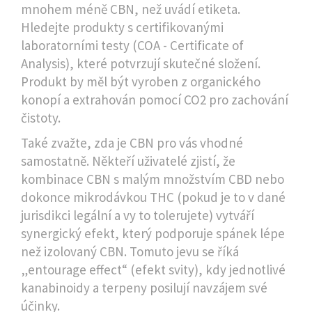
mnohem méně CBN, než uvádí etiketa.
Hledejte produkty s certifikovanými
laboratorními testy (COA - Certificate of
Analysis), které potvrzují skutečné složení.
Produkt by měl být vyroben z organického
konopí a extrahován pomocí CO2 pro zachování
čistoty.
Také zvažte, zda je CBN pro vás vhodné
samostatně. Někteří uživatelé zjistí, že
kombinace CBN s malým množstvím CBD nebo
dokonce mikrodávkou THC (pokud je to v dané
jurisdikci legální a vy to tolerujete) vytváří
synergický efekt, který podporuje spánek lépe
než izolovaný CBN. Tomuto jevu se říká
„entourage effect“ (efekt svity), kdy jednotlivé
kanabinoidy a terpeny posilují navzájem své
účinky.