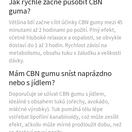
Jak rychle začne působit CBN
guma?
Většina lidí začne cítit účinky CBN gumy mezi 45
minutami až 2 hodinami po požití. Plný efekt,
včetně hluboké relaxace a ospalosti, se obvykle
dostaví do 1 až 3 hodin. Rychlost závisí na
metabolismu, obsahu tuku v žaludku a velikosti
dávky.
Mám CBN gumu sníst naprázdno
nebo s jídlem?
Doporučuje se užívat CBN gumu s jídlem,
ideálně s obsahem tuků (ořechy, avokádo,
mléčné výrobky). Tuk pomáhá tělu lépe
vstřebat lipofilní kanabinoidy, což může zesílit
efekt, ačkoliv může mírně prodloužit dobu, než
se dostaví první pocity.