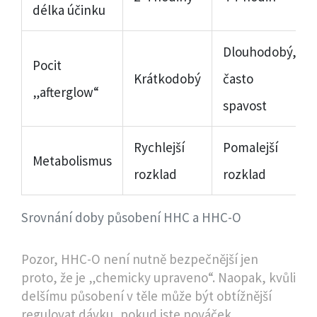
délka účinku
Dlouhodobý,
Pocit
Krátkodobý
často
„afterglow“
spavost
Rychlejší
Pomalejší
Metabolismus
rozklad
rozklad
Srovnání doby působení HHC a HHC-O
Pozor, HHC-O není nutně bezpečnější jen
proto, že je „chemicky upraveno“. Naopak, kvůli
delšímu působení v těle může být obtížnější
regulovat dávku, pokud jste nováček.