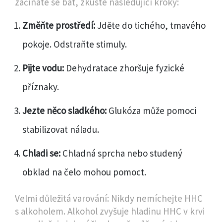
začínáte se bát, zkuste následující kroky:
Změňte prostředí:
Jděte do tichého, tmavého
pokoje. Odstraňte stimuly.
Pijte vodu:
Dehydratace zhoršuje fyzické
příznaky.
Jezte něco sladkého:
Glukóza může pomoci
stabilizovat náladu.
Chladi se:
Chladná sprcha nebo studený
obklad na čelo mohou pomoct.
Velmi důležitá varování: Nikdy nemíchejte HHC
s alkoholem. Alkohol zvyšuje hladinu HHC v krvi