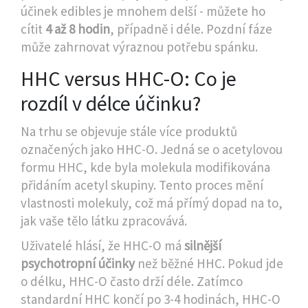
účinek edibles je mnohem delší - můžete ho
cítit
4 až 8 hodin
, případně i déle. Pozdní fáze
může zahrnovat výraznou potřebu spánku.
HHC versus HHC-O: Co je
rozdíl v délce účinku?
Na trhu se objevuje stále více produktů
označených jako
HHC-O
. Jedná se o acetylovou
formu HHC, kde byla molekula modifikována
přidáním acetyl skupiny. Tento proces mění
vlastnosti molekuly, což má přímý dopad na to,
jak vaše tělo látku zpracovává.
Uživatelé hlásí, že HHC-O má
silnější
psychotropní účinky
než běžné HHC. Pokud jde
o délku, HHC-O často drží déle. Zatímco
standardní HHC končí po 3-4 hodinách, HHC-O