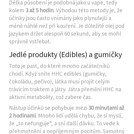
Délka působení je podobná jako u vape, tedy
kolem
3 až 5 hodin
. Výhodou této metody je, že
účinky jsou často vnímány jako plynulejší a
méně náhlé než při kouření. Je důležité olej pod
jazykem držet alespoň 60 sekund, aby se mohl
správně vstřebat.
Jedlé produkty (Edibles) a gumičky
Toto je past, do které mnoho začátečníků
chodí. Když sníte
HHC edibles
(gumičky,
čokoládu, pečivo), látka musí projít celým
trávicím traktem a játry. Játra přemění HHC na
aktivní metabolity, což zabere čas.
Nástup účinků se pohybuje mezi
30 minutami až
2 hodinami
. Mnoho lidí udělá chybu, že si myslí,
že „to nefunguje“, a sní další dávku. To vede k
přehmotnění a nepříjemným pocitům. Samotný