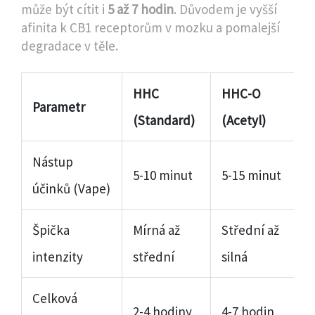
může být cítit i
5 až 7 hodin
. Důvodem je vyšší
afinita k CB1 receptorům v mozku a pomalejší
degradace v těle.
HHC
HHC-O
Parametr
(Standard)
(Acetyl)
Nástup
5-10 minut
5-15 minut
účinků (Vape)
Špička
Mírná až
Střední až
intenzity
střední
silná
Celková
2-4 hodiny
4-7 hodin