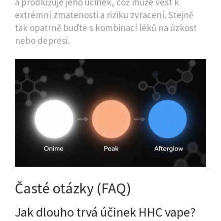
a prodlužuje jeho účinek, což může vést k
extrémní zmatenosti a riziku zvracení. Stejně
tak opatrně buďte s kombinací léků na úzkost
nebo depresi.
Časté otázky (FAQ)
Jak dlouho trvá účinek HHC vape?