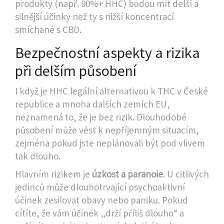
produkty (např. 90%+ HHC) budou mít delší a
silnější účinky než ty s nižší koncentrací
smíchané s CBD.
Bezpečnostní aspekty a rizika
při delším působení
I když je HHC legální alternativou k THC v České
republice a mnoha dalších zemích EU,
neznamená to, že je bez rizik. Dlouhodobé
působení může vést k nepříjemným situacím,
zejména pokud jste neplánovali být pod vlivem
tak dlouho.
Hlavním rizikem je
úzkost a paranoie
. U citlivých
jedinců může dlouhotrvající psychoaktivní
účinek zesilovat obavy nebo paniku. Pokud
cítíte, že vám účinek „drží příliš dlouho“ a