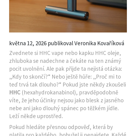
května 12, 2026 publikoval Veronika Kovaříková
Zvednete si
HHC vape
nebo kapku
HHC oleje
,
zhluboka se nadechne a čekáte na ten známý
pocit uvolnění. Ale pak přijde ta nejistá otázka:
„Kdy to skončí?“ Nebo ještě hůře: „Proč mi to
teď trvá tak dlouho?“ Pokud jste někdy zkoušeli
HHC
(hexahydrokanabinol), pravděpodobně
víte, že jeho účinky nejsou jako blesk z jasného
nebe ani jako dlouhý spánec po těžkém jídle.
Leží někde uprostřed.
Pokud hledáte přesnou odpověď, která by
platila pro každého, bohužel ji nenajdete. Každé