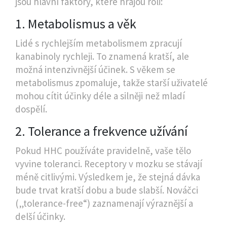
jsou hlavní faktory, které hrajou roli:
1. Metabolismus a věk
Lidé s rychlejším metabolismem zpracují
kanabinoly rychleji. To znamená kratší, ale
možná intenzivnější účinek. S věkem se
metabolismus zpomaluje, takže starší uživatelé
mohou cítit účinky déle a silněji než mladí
dospělí.
2. Tolerance a frekvence užívání
Pokud HHC používáte pravidelně, vaše tělo
vyvine toleranci. Receptory v mozku se stávají
méně citlivými. Výsledkem je, že stejná dávka
bude trvat kratší dobu a bude slabší. Nováčci
(„tolerance-free“) zaznamenají výraznější a
delší účinky.