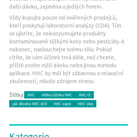
další dávku, zejména u jedlých forem.
Vždy kupujte pouze od ověřených prodejců,
kteří poskytují laboratorní analýzy (COA). Tím
se ujistíte, že nekonzumujete produkty
kontaminované těžkými kovy nebo pesticidy. A
nakonec, naslouchejte svému tělu. Pokud
cítíte, že vám účinek trvá déle, než chcete,
příště zvolte nižší dávku nebo jinou metodu
aplikace. HHC by měl být zábavnou a relaxační
zkušeností, nikoliv zdrojem stresu.
Štítky:
HHC
délka účinku HHC
HHC-O
jak dlouho HHC drží
HHC vape
HHC olej
Kategorie