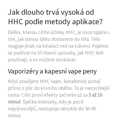
Jak dlouho trvá vysoká od
HHC podle metody aplikace?
Délka, kterou cítíte účinky HHC, je úzce spjata s
tím, jak danou látku dostanete do těla. Tělo
reaguje jinak na inhalaci než na trávení. Pojďme
se podívat na tři hlavní způsoby, jak HHC lidé
používají, a co můžete očekávat.
Vaporizéry a kapesní vape peny
Když použijete
HHC vape
, kanabinoly putují
přímo z plic do krvního oběhu. To je nejrychlejší
cesta. Cítit první efekty začnete už za
5 až 10
minut
. Špička intenzity, kdy je pocit
nejvýraznější, nastupuje obvykle do 30-45
minut.