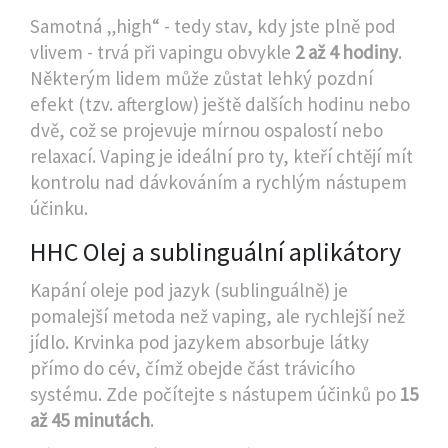
Samotná „high“ - tedy stav, kdy jste plně pod
vlivem - trvá při vapingu obvykle
2 až 4 hodiny
.
Některým lidem může zůstat lehký pozdní
efekt (tzv. afterglow) ještě dalších hodinu nebo
dvě, což se projevuje mírnou ospalostí nebo
relaxací. Vaping je ideální pro ty, kteří chtějí mít
kontrolu nad dávkováním a rychlým nástupem
účinku.
HHC Olej a sublinguální aplikátory
Kapání oleje pod jazyk (sublinguálně) je
pomalejší metoda než vaping, ale rychlejší než
jídlo. Krvinka pod jazykem absorbuje látky
přímo do cév, čímž obejde část trávicího
systému. Zde počítejte s nástupem účinků po
15
až 45 minutách
.