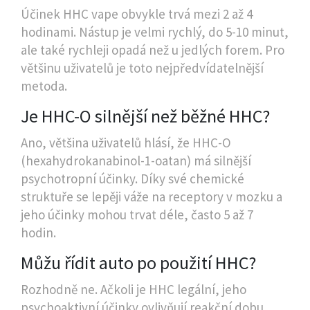
Účinek HHC vape obvykle trvá mezi 2 až 4
hodinami. Nástup je velmi rychlý, do 5-10 minut,
ale také rychleji opadá než u jedlých forem. Pro
většinu uživatelů je toto nejpředvídatelnější
metoda.
Je HHC-O silnější než běžné HHC?
Ano, většina uživatelů hlásí, že HHC-O
(hexahydrokanabinol-1-oatan) má silnější
psychotropní účinky. Díky své chemické
struktuře se lepěji váže na receptory v mozku a
jeho účinky mohou trvat déle, často 5 až 7
hodin.
Můžu řídit auto po použití HHC?
Rozhodně ne. Ačkoli je HHC legální, jeho
psychoaktivní účinky ovlivňují reakční dobu,