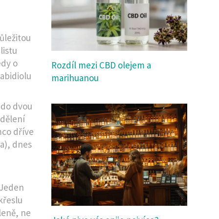
ůležitou
listu
edy o
Rozdíl mezi CBD olejem a
nabidiolu
marihuanou
n do dvou
dělení
mco dříve
ka), dnes
 Jeden
křeslu
leně, ne