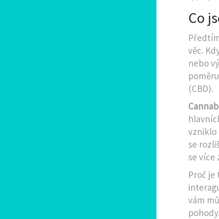
Co js
Předtím
věc. Kd
nebo vý
poměru 
(
CBD
).
Cannabi
hlavníc
vzniklo
se rozl
se více
Proč je
interag
vám můž
pohody.