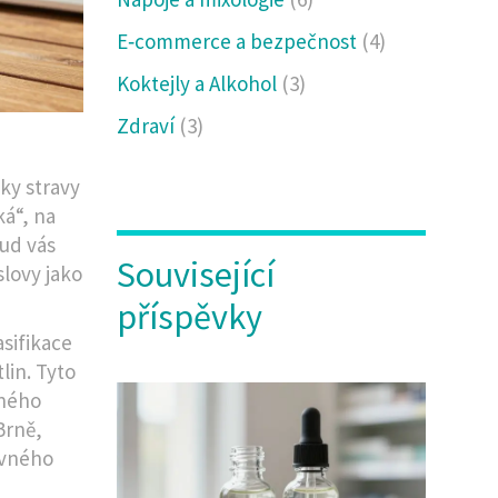
E‑commerce a bezpečnost
(4)
Koktejly a Alkohol
(3)
Zdraví
(3)
ky stravy
ká“, na
kud vás
Související
slovy jako
příspěvky
asifikace
lin. Tyto
eného
Brně,
ávného