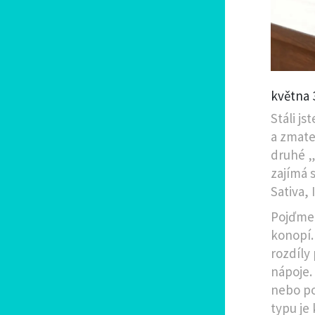
května 
Stáli j
a zmate
druhé „r
zajímá 
Sativa,
Pojďme s
konopí.
rozdíly 
nápoje.
nebo po
typu je 