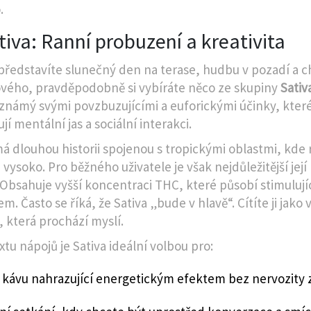
.
tiva: Ranní probuzení a kreativita
 představíte slunečný den na terase, hudbu v pozadí a ch
vého, pravděpodobně si vybíráte něco ze skupiny
Sativ
známý svými povzbuzujícími a euforickými účinky, kter
í mentální jas a sociální interakci
.
má dlouhou historii spojenou s tropickými oblastmi, kde 
 vysoko. Pro běžného uživatele je však nejdůležitější její 
 Obsahuje vyšší koncentraci THC, které působí stimuluj
. Často se říká, že Sativa „bude v hlavě“. Cítíte ji jako 
, která prochází myslí.
tu nápojů je Sativa ideální volbou pro:
 kávu nahrazující energetickým efektem bez nervozity z