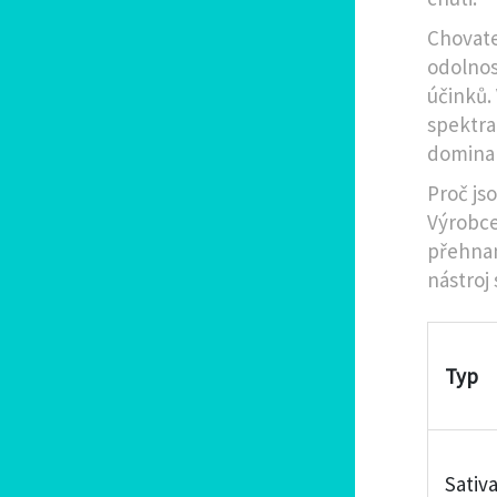
Chovatel
odolnos
účinků.
spektra
dominan
Proč js
Výrobce
přehnan
nástroj
Typ
Sativ