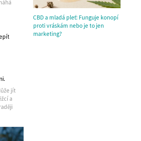
omáhá
CBD a mladá pleť: Funguje konopí
proti vráskám nebo je to jen
marketing?
epít
i.
ůže jít
ěžcí a
raději