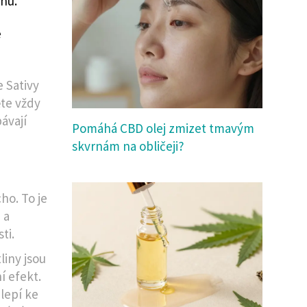
chu.
e
e Sativy
ěte vždy
ávají
Pomáhá CBD olej zmizet tmavým
skvrnám na obličeji?
ho. To je
 a
sti
.
liny jsou
í efekt.
ilepí ke