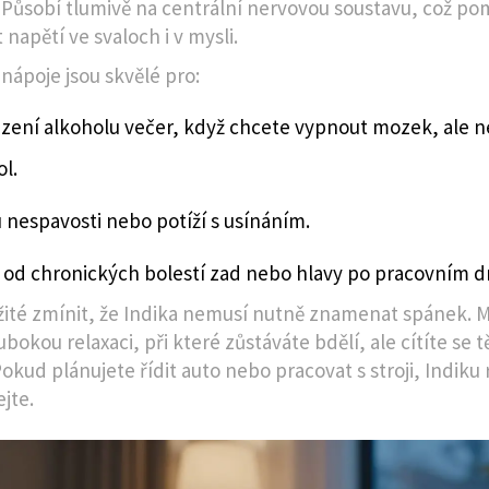
. Působí tlumivě na centrální nervovou soustavu, což p
 napětí ve svaloch i v mysli.
 nápoje jsou skvělé pro:
zení alkoholu večer, když chcete vypnout mozek, ale n
l.
 nespavosti nebo potíží s usínáním.
 od chronických bolestí zad nebo hlavy po pracovním dn
žité zmínit, že Indika nemusí nutně znamenat spánek. M
ubokou relaxaci, při které zůstáváte bdělí, ale cítíte se t
Pokud plánujete řídit auto nebo pracovat s stroji, Indiku 
jte.