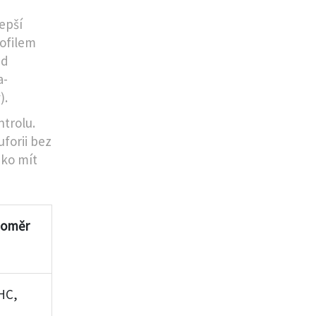
lepší
ofilem
ed
a-
).
ntrolu.
forii bez
ako mít
poměr
HC,