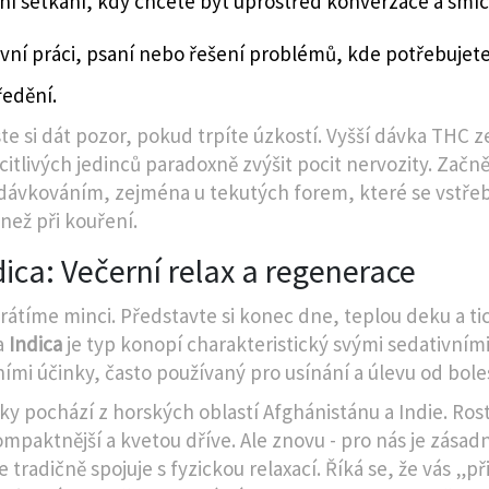
lní setkání, kdy chcete být uprostřed konverzace a smí
ivní práci, psaní nebo řešení problémů, kde potřebujet
ředění.
ste si dát pozor, pokud trpíte úzkostí. Vyšší dávka THC z
citlivých jedinců paradoxně zvýšit pocit nervozity. Začn
ávkováním, zejména u tekutých forem, které se vstřeb
 než při kouření.
dica: Večerní relax a regenerace
rátíme minci. Představte si konec dne, teplou deku a tic
a
Indica
je
typ konopí charakteristický svými sedativními
ními účinky, často používaný pro usínání a úlevu od bole
cky pochází z horských oblastí Afghánistánu a Indie. Rost
ompaktnější a kvetou dříve. Ale znovu - pro nás je zásadn
e tradičně spojuje s fyzickou relaxací. Říká se, že vás „př