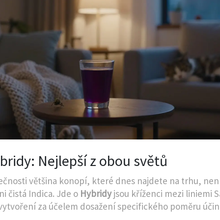
bridy: Nejlepší z obou světů
ečnosti většina konopí, které dnes najdete na trhu, není
ni čistá Indica. Jde o
Hybridy
jsou
kříženci mezi liniemi S
 vytvoření za účelem dosažení specifického poměru účin