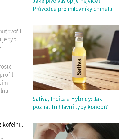
Jaké pivo vás opije nejvíce?
Průvodce pro milovníky chmelu
uť tvořit
a
je
typ
é
roste
profil
ícím
vlnu
Sativa, Indica a Hybridy: Jak
poznat tři hlavní typy konopí?
 kofeinu.