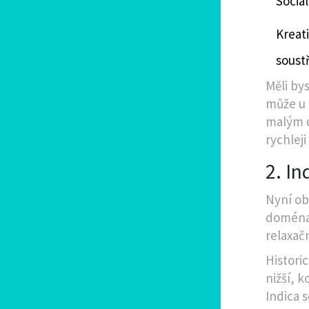
Sociá
Kreat
soust
Měli by
může u 
malým d
rychleji
2. In
Nyní ob
domén
relaxač
Histori
nižší, k
Indica s