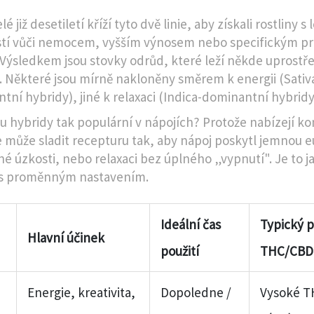
é již desetiletí kříží tyto dvě linie, aby získali rostliny s 
tí vůči nemocem, vyšším výnosem nebo specifickým pr
 Výsledkem jsou stovky odrůd, které leží někde uprostř
. Některé jsou mírně nakloněny směrem k energii (Sativ
tní hybridy), jiné k relaxaci (Indica-dominantní hybridy
ou hybridy tak populární v nápojích? Protože nabízejí ko
 může sladit recepturu tak, aby nápoj poskytl jemnou eu
é úzkosti, nebo relaxaci bez úplného „vypnutí". Je to j
 s proměnným nastavením.
Ideální čas
Typický 
Hlavní účinek
použití
THC/CBD
Energie, kreativita,
Dopoledne /
Vysoké T
a