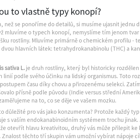
ou to vlastně typy konopí?
, než se ponoříme do detailů, si musíme ujasnit jednu d
yž mluvíme o typech konopí, nemyslíme tím jenom tvar 
šku rostliny. Mluvíme primárně o chemickém profilu - t
dvou hlavních látek: tetrahydrokanabinolu (
THC
) a ka
s sativa L.
je
druh rostliny, který byl historicky rozděle
h linií podle svého účinku na lidský organismus
.
Toto roz
 postupem času díky chovu a přirozenému selekci. Zatí
išovalo přísně podle původu (Indie versus střední Ameri
 zaměřujeme na to, co se děje ve vašem mozku.
 to důležité pro vás jako konzumenta? Protože každý typ
uje s vaším endokanabinoidním systémem trochu jinak.
e otevřít hlavu kreativitou, druhý vás může přilepit ke 
 Znalost těchto tří skupin vám umožní vybírat nápoje cí