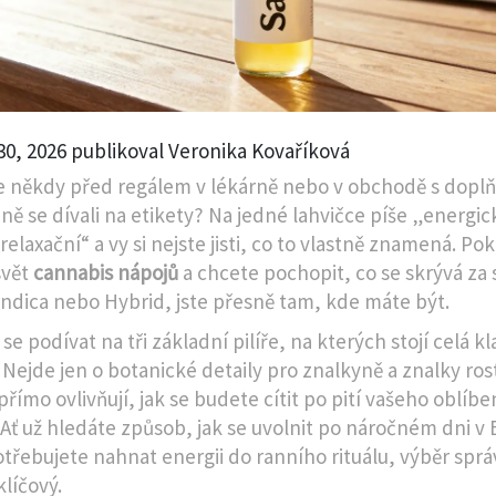
30, 2026 publikoval Veronika Kovaříková
ste někdy před regálem v lékárně nebo v obchodě s doplň
ně se dívali na etikety? Na jedné lahvičce píše „energic
elaxační“ a vy si nejste jisti, co to vlastně znamená. Po
svět
cannabis nápojů
a chcete pochopit, co se skrývá za 
 Indica nebo Hybrid, jste přesně tam, kde máte být.
e podívat na tři základní pilíře, na kterých stojí celá kl
 Nejde jen o botanické detaily pro znalkyně a znalky rost
přímo ovlivňují, jak se budete cítit po pití vašeho oblíb
 Ať už hledáte způsob, jak se uvolnit po náročném dni v 
třebujete nahnat energii do ranního rituálu, výběr spr
klíčový.