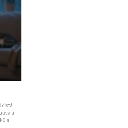
 čistá
ativa a
ků a