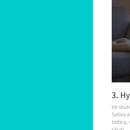
3. Hy
Ve skut
Sativa a
Indica,
chuti
.