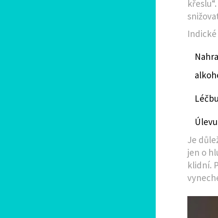
křeslu“
snižovat
Indické
Nahra
alkoho
Léčbu
Úlevu
Je důle
jen o hl
klidní. 
vyneche