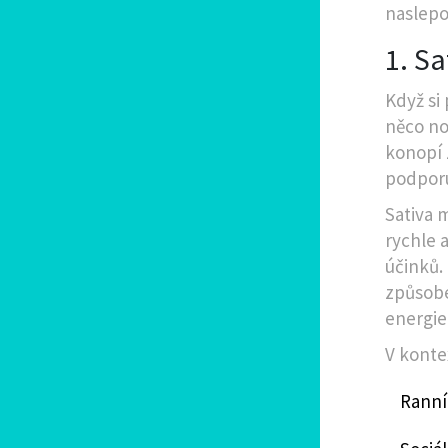
naslepo
1. Sa
Když si
něco no
konopí 
podporuj
Sativa 
rychle a
účinků.
způsobem
energie
V kontex
Ranní