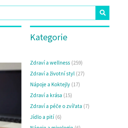
Kategorie
Zdraví a wellness
(259)
Zdraví a životní styl
(27)
Nápoje a Koktejly
(17)
Zdraví a krása
(15)
Zdraví a péče o zvířata
(7)
Jídlo a pití
(6)
Nápoje a mixologie
(6)