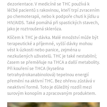
dezorientace. V medicíně se THC používá k
léčbě pacientů s rakovinou, kteří trpí zvracením
po chemoterapii, nebo k podpoře chuti k jídlu u
HIV/AIDS. Také pomáhá při spastických stavech,
jako je roztroušená skleróza.
Klíčem k THC je dávka. Malé množství může být
terapeutické a příjemné, vyšší dávky mohou
vést k úzkosti nebo panice, zejména u
nezkušených uživatelů. THC je také nestabilní;
časem se přeměňuje na THCA a další metabolity.
Při kouření se THCA (kyselina
tetrahydrokanabinolová) tepelnou energií
přemění na aktivní THC. Bez ohřevu zůstává v
neaktivní formě. Toto je důležitý rozdíl mezi
surovým konopím a zpracovaným produktem.