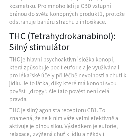
kosmetiku. Pro mnoho lidí je CBD vstupní
bránou do světa konopných produktů, protože
odstranuje bariéru strachu z intoxikace.
THC (Tetrahydrokanabinol):
Silný stimulátor
THC
je
hlavní psychoaktivní složka konopí,
která způsobuje pocit euforie a je využívána i
pro lékařské účely při léčbě nevolnosti a chuti k
jídlu
. Je to látka, díky které má konopí svou
pověst „drogy“. Ale tato pověst není celá
pravda.
THC je silný agonista receptorů CB1. To
znamená, že se k nim váže velmi efektivně a
aktivuje je plnou silou. Výsledkem je euforie,
relaxace, zvýšená chuť k jídlu a někdy i