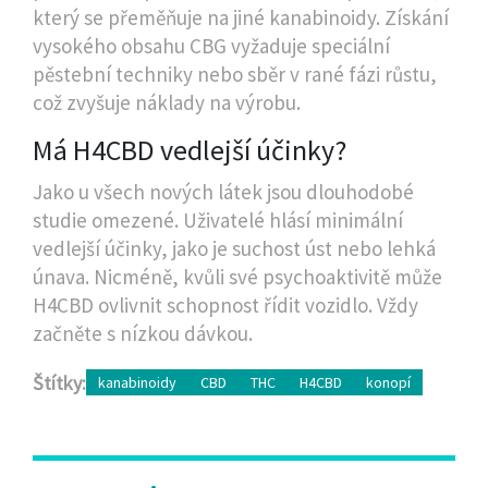
který se přeměňuje na jiné kanabinoidy. Získání
vysokého obsahu CBG vyžaduje speciální
pěstební techniky nebo sběr v rané fázi růstu,
což zvyšuje náklady na výrobu.
Má H4CBD vedlejší účinky?
Jako u všech nových látek jsou dlouhodobé
studie omezené. Uživatelé hlásí minimální
vedlejší účinky, jako je suchost úst nebo lehká
únava. Nicméně, kvůli své psychoaktivitě může
H4CBD ovlivnit schopnost řídit vozidlo. Vždy
začněte s nízkou dávkou.
Štítky:
kanabinoidy
CBD
THC
H4CBD
konopí