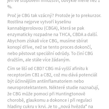
jen ve stopovém množství, obvykle méně než 1
%.
Proč je CBG tak vzácný? Protože je to prekurzor.
Rostlina nejprve vytvoří kyselinu
kannabigerolovou (CBGA), která se pak
enzymaticky rozpadne na THCA, CBDA a další.
Abychom získali více CBG, musíme sbírat
konopí dříve, než se tento proces dokončí,
nebo pěstovat speciální odrůdy. To činí CBG
dražším, ale stále více žádaným.
Čím se liší od CBD? CBG má vyšší afinitu k
receptorům CB1 a CB2, což mu dává potenciál
být účinnějším antiinflamatoriem nebo
neuroprotektantem. Některé studie naznačují,
že CBG může pomoci při Huntingtonově
chorobě, glaukomu a dokonce i při regulaci
hladiny cukru v krvi. Je to „nová hvězda“ na