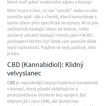
které tvoří páteř moderního zájmu o konopí.
Není to jen o tom, co vás "omráčí" nebo co vám
pomůže spát. Jde o chemii, která komunikuje s
vaším tělem přes specifické receptory. Ať už jste
začátečník hledající úlevu od bolesti, nebo
zkušený uživatel sledující trendy jako H4CBD,
pochopení těchto čtyř látek vám pomůže dělat
lepší rozhodnutí. Pojďme se tedy podívat, kdo
je kdo.
CBD (Kannabidiol): Klidný
velvyslanec
CBD
je
nejznámější nepsychoaktivní kanabinoid
v konopí, který působí uklidňujícím a
protizánětlivým účinkem bez opojení
. Byl
objeven již v roce 1940, ale skutečnou