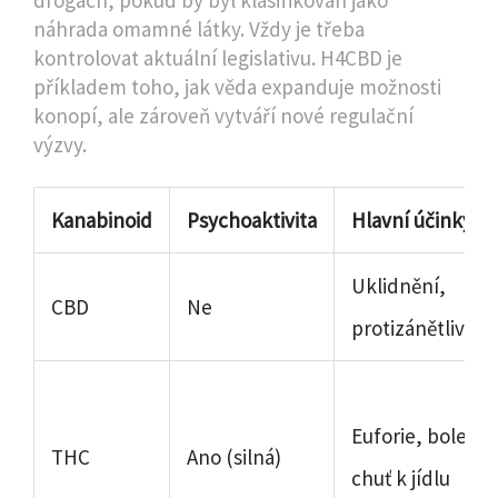
náhrada omamné látky. Vždy je třeba
kontrolovat aktuální legislativu. H4CBD je
příkladem toho, jak věda expanduje možnosti
konopí, ale zároveň vytváří nové regulační
výzvy.
Kanabinoid
Psychoaktivita
Hlavní účinky
Uklidnění,
CBD
Ne
protizánětlivé
Euforie, bolest,
THC
Ano (silná)
chuť k jídlu