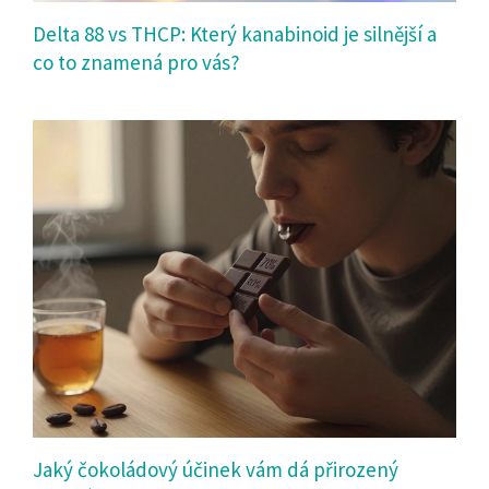
Delta 88 vs THCP: Který kanabinoid je silnější a
co to znamená pro vás?
Jaký čokoládový účinek vám dá přirozený