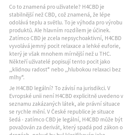
Co to znamená pro uživatele? H4CBD je
stabilnější než CBD, což znamená, že lépe
odolává teplu a světlu. To je výhoda pro výrobu
produktů. Ale hlavním rozdílem je účinek.
Zatímco CBD je zcela nepsychoaktivní, H4CBD
vyvolává jemný pocit relaxace a lehké euforie,
který je však mnohem mírnější než u THC.
Někteří uživatelé popisují tento pocit jako
„klidnou radost“ nebo „hlubokou relaxaci bez
mlhy“.
Je H4CBD legální? To závisí na jurisdikci. V
Evropské unii není H4CBD explicitně uvedeno v
seznamu zakázaných látek, ale právní situace
se rychle mění. V České republice je situace
šedá - zatímco CBD je legální, H4CBD může být
považován za derivát, který spadá pod zákon o
drogách, pokud by byl klasifikován jako