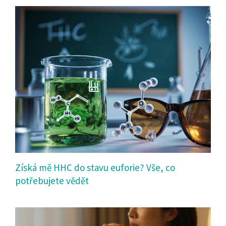
Získá mě HHC do stavu euforie? Vše, co
potřebujete vědět