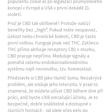
popularitu získal až po legalizaci průmyslového
konopí v Evropě a USA v první dekádě 21.
století.
Proč je CBD tak oblíbené? Protože nabízí
benefity bez „high“. Pokud máte nespavost,
úzkost nebo chronické bolesti, CBD je často
první volbou. Funguje jinak než THC. Zatímco
THC přímo aktivuje receptory CB1 v mozku,
CBD pracuje nepřímo. Moduluje signály a
pomáhá vašemu endokannabinoidnímu
systému najít rovnováhu, tzv. homeostazi.
Představte si CBD jako tlumič šumu. Nezakrývá
problém, ale snižuje jeho intenzitu. V praxi to
znamená, že můžete užívat CBD během dne při
práci, aniž byste cítili omračující účinky. Je to
bezpečné, dobře snášitelné a dostupné v
různých formách - od oleje přes gely po