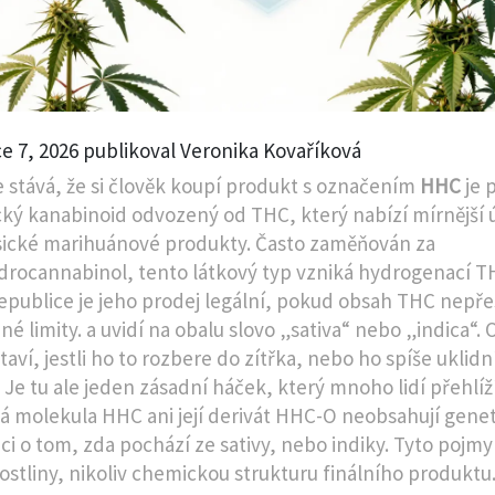
e 7, 2026 publikoval Veronika Kovaříková
e stává, že si člověk koupí produkt s označením
HHC
je
p
cký kanabinoid odvozený od THC, který nabízí mírnější 
sické marihuánové produkty
. Často zaměňován za
drocannabinol
, tento látkový typ vzniká hydrogenací T
epublice je jeho prodej legální, pokud obsah THC nepř
né limity.
a uvidí na obalu slovo „sativa“ nebo „indica“.
taví, jestli ho to rozbere do zítřka, nebo ho spíše uklidn
 Je tu ale jeden zásadní háček, který mnoho lidí přehlíží
 molekula HHC ani její derivát HHC-O neobsahují gene
ci o tom, zda pochází ze sativy, nebo indiky. Tyto pojmy
ostliny, nikoliv chemickou strukturu finálního produktu