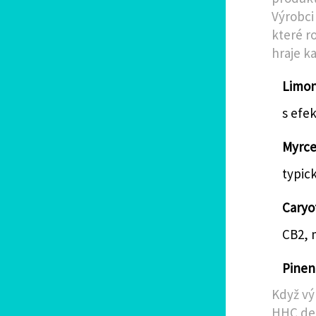
Výrobci
které r
hraje ka
Limon
s efek
Myrce
typick
Caryo
CB2, 
Pinen
Když vý
HHC des