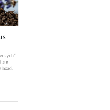
us
tivových“
íle a
elaxaci.