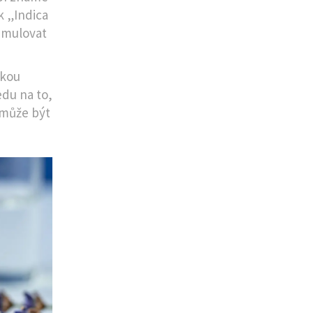
k „Indica
simulovat
ckou
du na to,
u může být