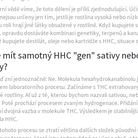
ní vědě víme, že toto dělení je příliš zjednodušující. Úč
ejsou určeny jen tím, jestli je rostlina vysoká nebo nízk
 roli hrají jiné látky obsažené v rostlině. Když kupujete
, opravdu dostáváte kombinaci genetiky, terpenů a kan
ž kupujete destilát, oleje nebo kartridže s HHC, situace 
 mít samotný HHC "gen" sativy neb
y?
 zní jednoznačně: Ne. Molekula hexahydrokanabinolu 
em laboratorního procesu. Začínáme s THC extrahovan
 rostliny. Ať už z té, kterou bychom nazvali sativou, ne
. Poté prochází procesem zvaným hydrogenace. Přidán
í dvojná vazba v molekule THC. Výsledkem je stabilnějš
la HHC.
ohoto procesu se ztratí většina dalších složek původní r
nuje terpeny, které jsou zodpovědné za vůni a chuť, a t