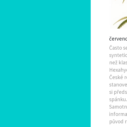
červenc
Často s
synteti
než kla
Hexahy
České r
stanove
si předs
spánku.
Samotná
informa
původ r