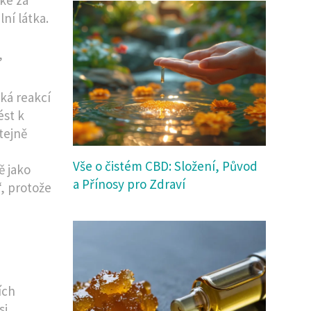
lní látka.
,
ká reakcí
ést k
tejně
Vše o čistém CBD: Složení, Původ
ě jako
a Přínosy pro Zdraví
, protože
a
ích
i.