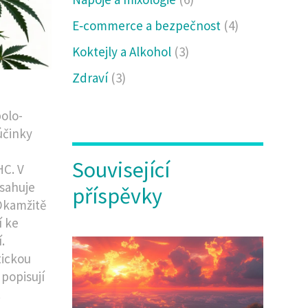
E‑commerce a bezpečnost
(4)
Koktejly a Alkohol
(3)
Zdraví
(3)
olo-
účinky
Související
HC. V
esahuje
příspěvky
 Okamžitě
í ke
.
tickou
 popisují
.