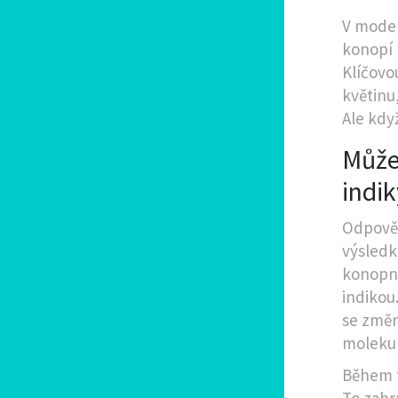
V moder
konopí n
Klíčovou
květinu
Ale kdy
Může
indik
Odpověď
výsledk
konopné
indikou
se změn
moleku
Během t
To zahr