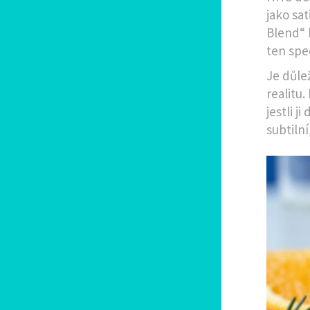
jako sa
Blend“ 
ten spec
Je důlež
realitu
jestli 
subtilní