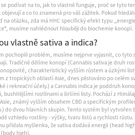
se podívat na to, jak to vlastně funguje, proč se tyto t
 objevují a co to znamená pro váš zážitek. Pokud hledát
 na otázku, zda má HHC specifický efekt typu „energi
ce“, musíme nahlédnout hlouběji do biochemie konopí.
ou vlastně sativa a indica?
 pochopili problém, musíme nejprve vyjasnit, co tyto 
jí. Tradičně dělíme konopí (
Cannabis sativa
je
druh rost
konopovité, charakteristický vyšším růstem a úzkými list
 z tropických oblastí Asie, dnes pěstováno po celém s
ké i rekreační účely.
) a
Cannabis indica
je
poddruh konop
, bushitějšími rostlinami a širšími listy
. Pochází z Himála
 Asie, známý vyšším obsahem CBD a specifickým profil
.
) do dvou hlavních skupin. Tento systém byl vytvořen 
dě vzhledu rostliny - výšky, tvaru listů a rychlosti růstu.
mu přidala myšlenka, že sativa dodává energii (head high
 (body high).