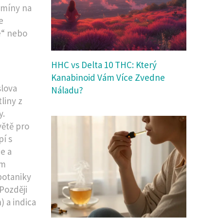
ermíny na
e
e“ nebo
HHC vs Delta 10 THC: Který
Kanabinoid Vám Více Zvedne
slova
Náladu?
liny z
y
.
větě pro
í s
je a
em
botaniky
 Později
) a indica