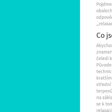
Pojďme 
obalech
odpověď
„relaxa
Co js
Abychom
znamena
čeledi 
Původem
technic
kratšími
střední
terpenů
na zákla
se k to
relaxaci