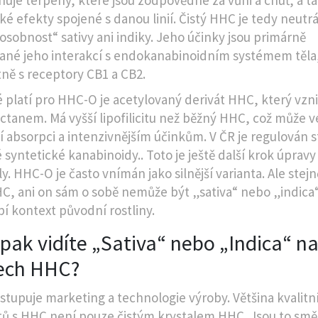
ké efekty spojené s danou linií. Čistý HHC je tedy neutrá
sobnost“ sativy ani indiky. Jeho účinky jsou primárně
ané jeho interakcí s endokanabinoidním systémem těla
ně s receptory CB1 a CB2.
 platí pro
HHC-O
je
acetylovaný derivát HHC, který vzni
octanem
. Má vyšší lipofilicitu než běžný HHC, což může v
ší absorpci a intenzivnějším účinkům. V ČR je regulován s
né syntetické kanabinoidy.
. Toto je ještě další krok úpravy
. HHC-O je často vnímán jako silnější varianta. Ale stejn
HC, ani on sám o sobě nemůže být „sativa“ nebo „indica“
í kontext původní rostliny.
pak vidíte „Sativa“ nebo „Indica“ n
ech HHC?
stupuje marketing a technologie výroby. Většina kvalitn
ů s HHC není pouze čistým krystalem HHC. Jsou to směs