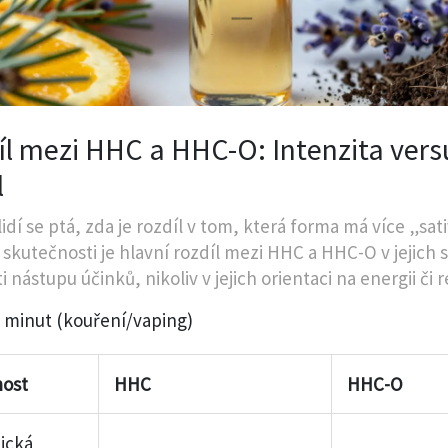
íl mezi HHC a HHC-O: Intenzita vers
l
idí se ptá, zda je rozdíl v tom, která forma má více „sa
 skutečnosti je hlavní rozdíl mezi HHC a HHC-O v jejich s
i nástupu účinků, nikoliv v jejich orientaci na energii či r
 minut (kouření/vaping)
nost
HHC
HHC-O
ická