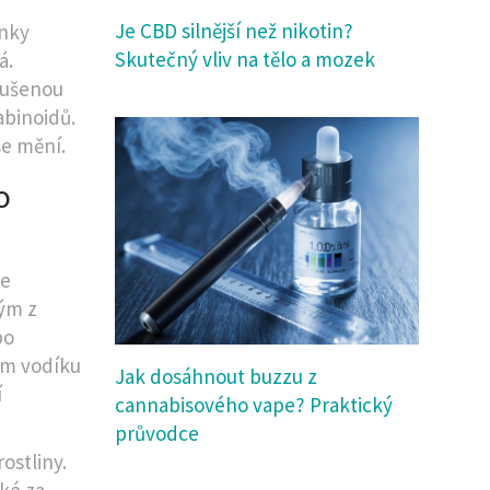
Je CBD silnější než nikotin?
inky
Skutečný vliv na tělo a mozek
á.
 sušenou
abinoidů.
se mění.
o
je
ým z
bo
ím vodíku
Jak dosáhnout buzzu z
í
cannabisového vape? Praktický
průvodce
ostliny.
aké za