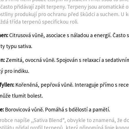
 často přidávají zpět terpeny. Terpeny jsou aromatické o
ostliny produkují pro ochranu před škůdci a suchem. U 
ždá třída terpenů specifickou roli.
en:
Citrusová vůně, asociace s náladou a energií. Často 
ty typu sativa.
n:
Zemitá, ovocná vůně. Spojován s relaxací a sedativním
ý pro indiku.
fyllen:
Kořeněná, pepřová vůně. Interaguje přímo s rec
může tlumit bolest.
e:
Borovicová vůně. Pomáhá s bdělostí a pamětí.
robce napíše „Sativa Blend“, obvykle to znamená, že d
tilátu přidal profil terpenů, který připomíná linie kon