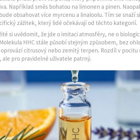
tiva. Například směs bohatou na limonen a pinen. Naopa
bude obsahovat více myrcenu a linaloolu. Tím se snaží 
ifický zážitek, který lidé očekávají od těchto kategorií.
ité si uvědomit, že jde o imitaci atmosféry, ne o biologi
. Molekula HHC stále působí stejným způsobem, bez ohle
ji doprovází citrusový nebo zemitý terpen. Rozdíl v pocit
, ale pro pravidelné uživatele patrný.