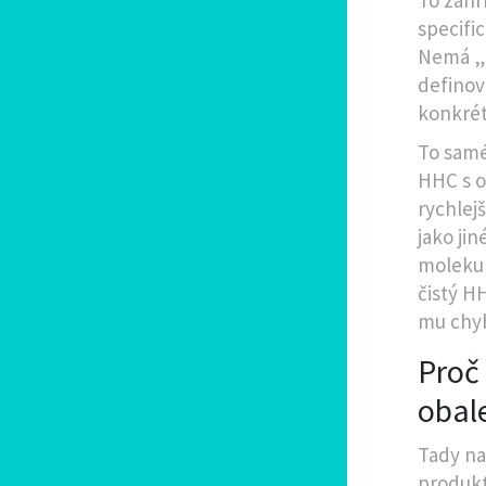
specific
Nemá „o
definov
konkrét
To samé
HHC s 
rychlej
jako ji
molekuly
čistý H
mu chyb
Proč 
obal
Tady na
produkt