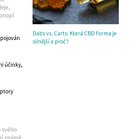
leje,
konopí
Dabs vs. Carts: Která CBD forma je
spojován
silnější a proč?
i účinky,
eptory
o svého
opí známé