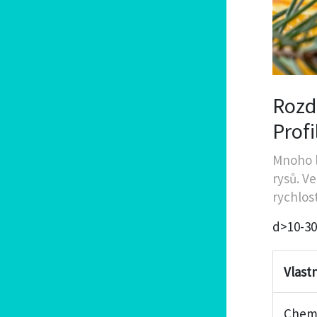
Rozd
Profi
Mnoho l
rysů. Ve
rychlost
d>10-30
Vlast
Chem