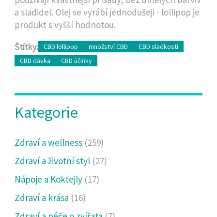
a sladidel. Olej se vyrábí jednodušeji - lollipop je
produkt s vyšší hodnotou.
Štítky:
CBD lollipop
množství CBD
CBD sladkosti
CBD dávka
CBD účinky
Kategorie
Zdraví a wellness
(259)
Zdraví a životní styl
(27)
Nápoje a Koktejly
(17)
Zdraví a krása
(16)
Zdraví a péče o zvířata
(7)