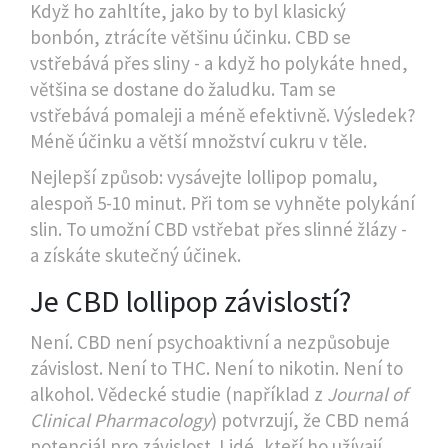
Když ho zahltíte, jako by to byl klasický
bonbón, ztrácíte většinu účinku. CBD se
vstřebává přes sliny - a když ho polykáte hned,
většina se dostane do žaludku. Tam se
vstřebává pomaleji a méně efektivně. Výsledek?
Méně účinku a větší množství cukru v těle.
Nejlepší způsob: vysávejte lollipop pomalu,
alespoň 5-10 minut. Při tom se vyhněte polykání
slin. To umožní CBD vstřebat přes slinné žlázy -
a získáte skutečný účinek.
Je CBD lollipop závislostí?
Není. CBD není psychoaktivní a nezpůsobuje
závislost. Není to THC. Není to nikotin. Není to
alkohol. Vědecké studie (například z
Journal of
Clinical Pharmacology
) potvrzují, že CBD nemá
potenciál pro závislost. Lidé, kteří ho užívají