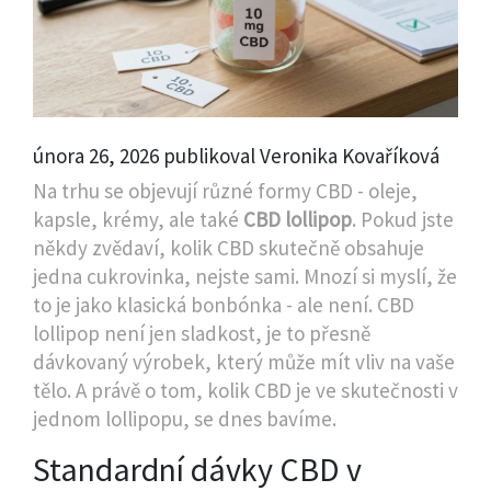
února 26, 2026 publikoval Veronika Kovaříková
Na trhu se objevují různé formy CBD - oleje,
kapsle, krémy, ale také
CBD lollipop
. Pokud jste
někdy zvědaví, kolik CBD skutečně obsahuje
jedna cukrovinka, nejste sami. Mnozí si myslí, že
to je jako klasická bonbónka - ale není. CBD
lollipop není jen sladkost, je to přesně
dávkovaný výrobek, který může mít vliv na vaše
tělo. A právě o tom, kolik CBD je ve skutečnosti v
jednom lollipopu, se dnes bavíme.
Standardní dávky CBD v