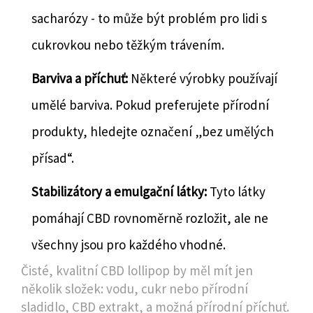
sacharózy - to může být problém pro lidi s
cukrovkou nebo těžkým trávením.
Barviva a příchuť:
Některé výrobky používají
umělé barviva. Pokud preferujete přírodní
produkty, hledejte označení „bez umělých
přísad“.
Stabilizátory a emulgační látky:
Tyto látky
pomáhají CBD rovnoměrně rozložit, ale ne
všechny jsou pro každého vhodné.
Čisté, kvalitní CBD lollipop by měl mít jen
několik složek: vodu, cukr nebo přírodní
sladidlo, CBD extrakt, a možná přírodní příchuť.