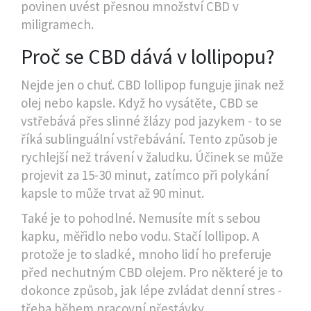
povinen uvést přesnou množství CBD v
miligramech.
Proč se CBD dává v lollipopu?
Nejde jen o chuť. CBD lollipop funguje jinak než
olej nebo kapsle. Když ho vysátěte, CBD se
vstřebává přes slinné žlázy pod jazykem - to se
říká sublinguální vstřebávání. Tento způsob je
rychlejší než trávení v žaludku. Účinek se může
projevit za 15-30 minut, zatímco při polykání
kapsle to může trvat až 90 minut.
Také je to pohodlné. Nemusíte mít s sebou
kapku, měřidlo nebo vodu. Stačí lollipop. A
protože je to sladké, mnoho lidí ho preferuje
před nechutným CBD olejem. Pro některé je to
dokonce způsob, jak lépe zvládat denní stres -
třeba během pracovní přestávky.