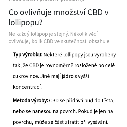
Co ovlivňuje množství CBD v
lollipopu?
Ne každý lollipop je stejný. Několik věcí
ovlivňuje, kolik CBD ve skutečnosti obsahuje:
Typ výrobku:
Některé lollipopy jsou vyrobeny
tak, že CBD je rovnoměrně rozložené po celé
cukrovince. Jiné mají jádro s vyšší
koncentrací.
Metoda výroby:
CBD se přidává buď do těsta,
nebo se nanesou na povrch. Pokud je jen na
povrchu, může se část ztratit při vysávání.