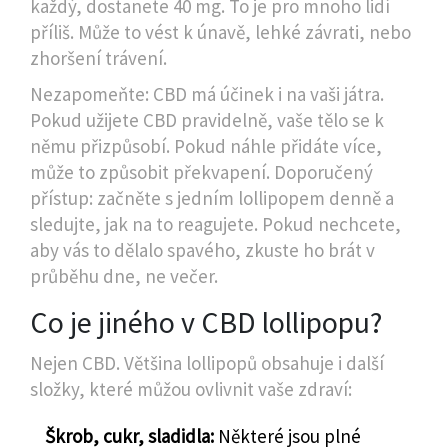
každý, dostanete 40 mg. To je pro mnoho lidí
příliš. Může to vést k únavě, lehké závrati, nebo
zhoršení trávení.
Nezapomeňte: CBD má účinek i na vaši játra.
Pokud užijete CBD pravidelně, vaše tělo se k
němu přizpůsobí. Pokud náhle přidáte více,
může to způsobit překvapení. Doporučený
přístup: začněte s jedním lollipopem denně a
sledujte, jak na to reagujete. Pokud nechcete,
aby vás to dělalo spavého, zkuste ho brát v
průběhu dne, ne večer.
Co je jiného v CBD lollipopu?
Nejen CBD. Většina lollipopů obsahuje i další
složky, které můžou ovlivnit vaše zdraví:
Škrob, cukr, sladidla:
Některé jsou plné