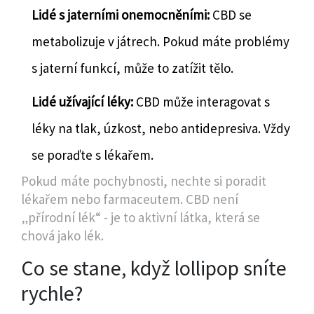
Lidé s jaterními onemocněními:
CBD se
metabolizuje v játrech. Pokud máte problémy
s jaterní funkcí, může to zatížit tělo.
Lidé užívající léky:
CBD může interagovat s
léky na tlak, úzkost, nebo antidepresiva. Vždy
se poraďte s lékařem.
Pokud máte pochybnosti, nechte si poradit
lékařem nebo farmaceutem. CBD není
„přírodní lék“ - je to aktivní látka, která se
chová jako lék.
Co se stane, když lollipop sníte
rychle?