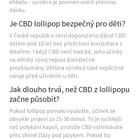
etiketu - výrobce je povinen uvést přesnou
dávku.
Je CBD lollipop bezpečný pro děti?
V České republice není doporučeno dávat CBD
dětem pod 18 let bez předchozí konzultace s
lékařem. I když CBD není toxické, jeho účinky
na dětský vývoj nejsou dostatečně
prozkoumány. Většina výrobců také explicitně
varuje před užíváním u dětí.
Jak dlouho trvá, než CBD z lollipopu
začne působit?
Pokud lollipop pomalu vysáváte, účinek se
obvykle projeví za 15-30 minut. To je rychlejší
než polykání kapslí, protože CBD vstřebáváte
přes slinné žlázy pod jazykem. Pokud ho