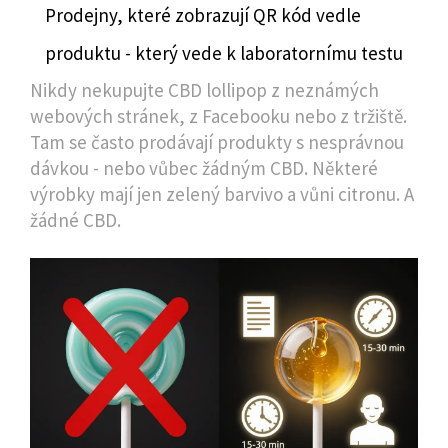
Prodejny, které zobrazují QR kód vedle
produktu - který vede k laboratornímu testu
Nikdy nekupujte CBD lollipop z neznámých
webových stránek, z Facebooku nebo z tržiště.
Tam se často prodávají produkty s nesprávnou
dávkou - nebo vůbec žádným CBD. Některé
výrobky mají jen zelený barvivo a vůni citronu. A
žádné CBD.