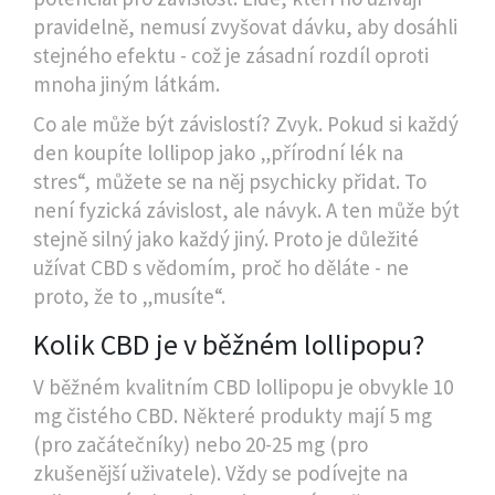
pravidelně, nemusí zvyšovat dávku, aby dosáhli
stejného efektu - což je zásadní rozdíl oproti
mnoha jiným látkám.
Co ale může být závislostí? Zvyk. Pokud si každý
den koupíte lollipop jako „přírodní lék na
stres“, můžete se na něj psychicky přidat. To
není fyzická závislost, ale návyk. A ten může být
stejně silný jako každý jiný. Proto je důležité
užívat CBD s vědomím, proč ho děláte - ne
proto, že to „musíte“.
Kolik CBD je v běžném lollipopu?
V běžném kvalitním CBD lollipopu je obvykle 10
mg čistého CBD. Některé produkty mají 5 mg
(pro začátečníky) nebo 20-25 mg (pro
zkušenější uživatele). Vždy se podívejte na