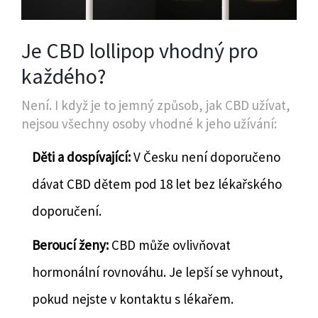
Je CBD lollipop vhodný pro
každého?
Není. I když je to jemný způsob, jak CBD užívat,
nejsou všechny osoby vhodné k jeho užívání:
Děti a dospívající:
V Česku není doporučeno
dávat CBD dětem pod 18 let bez lékařského
doporučení.
Beroucí ženy:
CBD může ovlivňovat
hormonální rovnováhu. Je lepší se vyhnout,
pokud nejste v kontaktu s lékařem.