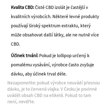
Kvalita CBD:
Čisté CBD izolát je častější v
kvalitních výrobcích. Některé levné produkty
používají široký spektrum extraktu, který
může obsahovat další látky, ale ne nutně více
CBD.
Účinek trvání:
Pokud je lollipop určený k
pomalému vysávání, výrobce často zvyšuje
dávku, aby účinek trval déle.
Nezapomeňte: pokud výrobce neuvádí přesnou
dávku, je to červená vlajka. V Česku je povinné
uvádět obsah CBD na etiketě. Pokud to tam
není, nevěřte.