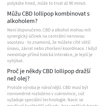
polykáte hned, může to trvat až 90 minut.
Můžu CBD lollipop kombinovat s
alkoholem?
Není doporučeno. CBD a alkohol mohou mít
synergický účinek na centrální nervovou
soustavu - to znamená, že můžete cítit větší
únavu, závrat nebo zhoršení koordinace. I když
neexistuje přímá toxická interakce, je lepší je
vyhýbat.
Proč je někdy CBD lollipop dražší
než olej?
Protože výroba je náročnější. CBD musí být
rovnoměrně rozloženo v cukrovince, což
vyžaduje speciální technologie. Navíc se
používají kvalitnější přísady, bez umělých barviv