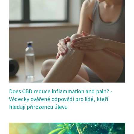
Does CBD reduce inflammation and pain? -
Vědecky ověřené odpovědi pro lidé, kteří
hledají přirozenou úlevu